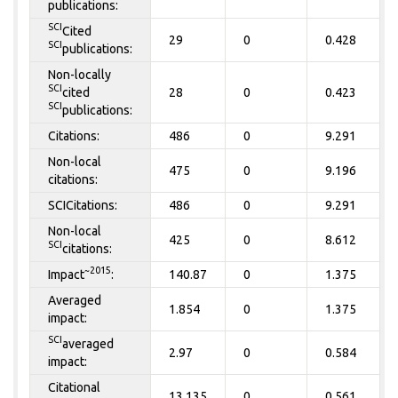
publications:
SCI
Cited
29
0
0.428
SCI
publications:
Non-locally
SCI
cited
28
0
0.423
SCI
publications:
Citations:
486
0
9.291
Non-local
475
0
9.196
citations:
SCICitations:
486
0
9.291
Non-local
425
0
8.612
SCI
citations:
~2015
Impact
:
140.87
0
1.375
Averaged
1.854
0
1.375
impact:
SCI
averaged
2.97
0
0.584
impact:
Citational
13.135
0
0.561