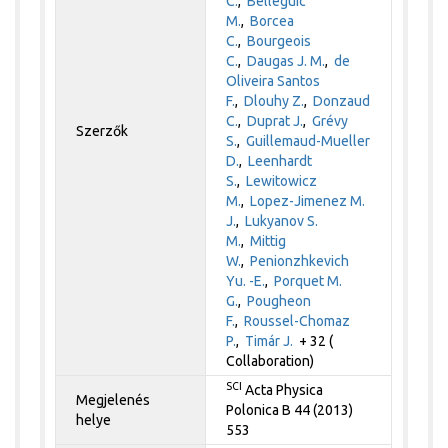
C.
,
Belleguic
M.
,
Borcea
C.
,
Bourgeois
C.
,
Daugas J. M.
,
de
Oliveira Santos
F.
,
Dlouhy Z.
,
Donzaud
C.
,
Duprat J.
,
Grévy
Szerzők
S.
,
Guillemaud-Mueller
D.
,
Leenhardt
S.
,
Lewitowicz
M.
,
Lopez-Jimenez M.
J.
,
Lukyanov S.
M.
,
Mittig
W.
,
Penionzhkevich
Yu. -E.
,
Porquet M.
G.
,
Pougheon
F.
,
Roussel-Chomaz
P.
,
Timár J.
+ 32 (
Collaboration)
SCI
Acta Physica
Megjelenés
Polonica B 44 (2013)
helye
553