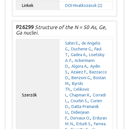
Linkek
DOI
Hivatkozások (2)
P26299
Structure of the N = 50 As, Ge,
Ga nuclei.
Sahin E.
,
de Angelis
G.
,
Duchene G.
,
Faul
T.
,
Gadea A.
,
Lisetskiy
A. F.
,
Ackermann
D.
,
Algora A.
,
Aydin
S.
,
Azaiez F.
,
Bazzacco
D.
,
Benzoni G.
,
Bostan
M.
,
Byrski
Th.
,
Celikovic
Szerzők
I.
,
Chapman R.
,
Corradi
L.
,
Courtin S.
,
Curien
D.
,
Datta-Pramanik
U.
,
Didierjean
F.
,
Dorvaux O.
,
Erduran
M. N.
,
Erturk S.
,
Farnea