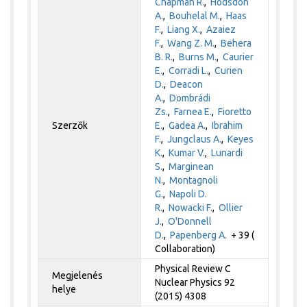
Chapman R.
,
Hodsdon
A.
,
Bouhelal M.
,
Haas
F.
,
Liang X.
,
Azaiez
F.
,
Wang Z. M.
,
Behera
B. R.
,
Burns M.
,
Caurier
E.
,
Corradi L.
,
Curien
D.
,
Deacon
A.
,
Dombrádi
Zs.
,
Farnea E.
,
Fioretto
Szerzők
E.
,
Gadea A.
,
Ibrahim
F.
,
Jungclaus A.
,
Keyes
K.
,
Kumar V.
,
Lunardi
S.
,
Marginean
N.
,
Montagnoli
G.
,
Napoli D.
R.
,
Nowacki F.
,
Ollier
J.
,
O'Donnell
D.
,
Papenberg A.
+ 39 (
Collaboration)
Physical Review C
Megjelenés
Nuclear Physics 92
helye
(2015) 4308