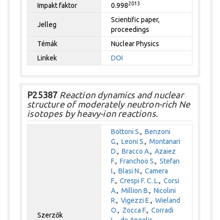
2013
Impakt faktor
0.998
Scientific paper,
Jelleg
proceedings
Témák
Nuclear Physics
Linkek
DOI
P25387
Reaction dynamics and nuclear
structure of moderately neutron-rich Ne
isotopes by heavy-ion reactions.
Bottoni S.
,
Benzoni
G.
,
Leoni S.
,
Montanari
D.
,
Bracco A.
,
Azaiez
F.
,
Franchoo S.
,
Stefan
I.
,
Blasi N.
,
Camera
F.
,
Crespi F. C. L.
,
Corsi
A.
,
Million B.
,
Nicolini
R.
,
Vigezzi E.
,
Wieland
O.
,
Zocca F.
,
Corradi
Szerzők