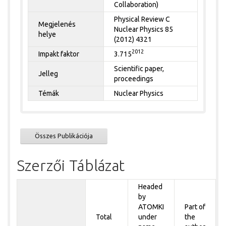
Collaboration)
Physical Review C
Megjelenés
Nuclear Physics 85
helye
(2012) 4321
2012
Impakt faktor
3.715
Scientific paper,
Jelleg
proceedings
Témák
Nuclear Physics
Összes Publikációja
Szerzői Táblázat
Headed
by
ATOMKI
Part of
Total
under
the