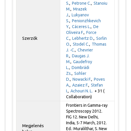
S.
,
Petrone C.
,
Stanoiu
M.
,
Mrazek
J.
,
Lukyanov
S.
,
Penionzhkevich
Y.
,
Cáceres L.
,
De
Oliveira F.
,
Force
Szerzők
C.
,
Lebhertz D.
,
Sorlin
O.
,
Stodel C.
,
Thomas
J. -C.
,
Chevrier
R.
,
Daugas J.
M.
,
Gaudefroy
L.
,
Dombrádi
Zs.
,
Sohler
D.
,
Nowacki F.
,
Poves
A.
,
Azaiez F.
,
Stefan
I.
,
Achouri N. L.
+ 31 (
Collaboration)
Frontiers in Gamma-ray
Spectroscopy 2012.
FIG 12. New Delhi,
India, 5-7 March, 2012.
Megjelenés
Ed.: Muralilthar, S. New