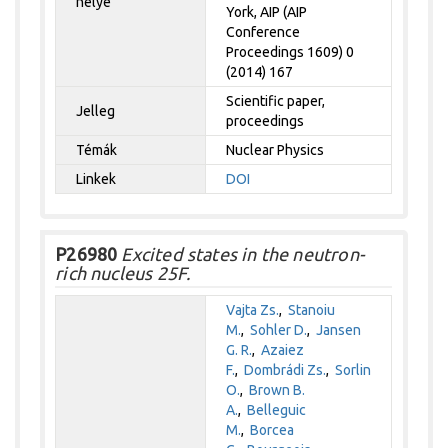
helye
York, AIP (AIP
Conference
Proceedings 1609) 0
(2014) 167
Scientific paper,
Jelleg
proceedings
Témák
Nuclear Physics
Linkek
DOI
P26980
Excited states in the neutron-
rich nucleus 25F.
Vajta Zs.
,
Stanoiu
M.
,
Sohler D.
,
Jansen
G. R.
,
Azaiez
F.
,
Dombrádi Zs.
,
Sorlin
O.
,
Brown B.
A.
,
Belleguic
M.
,
Borcea