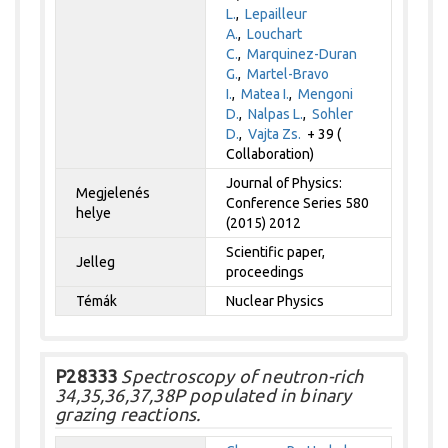
L.
,
Lepailleur
A.
,
Louchart
C.
,
Marquinez-Duran
G.
,
Martel-Bravo
I.
,
Matea I.
,
Mengoni
D.
,
Nalpas L.
,
Sohler
D.
,
Vajta Zs.
+ 39 (
Collaboration)
Journal of Physics:
Megjelenés
Conference Series 580
helye
(2015) 2012
Scientific paper,
Jelleg
proceedings
Témák
Nuclear Physics
P28333
Spectroscopy of neutron-rich
34,35,36,37,38P populated in binary
grazing reactions.