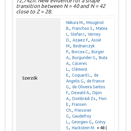
72,74Zn: New evidence for a shape
transition between N = 40 and N = 42
close to Z = 28.
Niikura M.
,
Mouginot
B.
,
Franchoo S.
,
Matea
I.
,
Stefan I.
,
Verney
D.
,
Azaiez F.
,
Assié
M.
,
Bednarczyk
P.
,
Borcea C.
,
Bürger
A.
,
Burgunder G.
,
Buta
A.
,
Cáceres
L.
,
Clément
E.
,
Coquard L.
,
de
Szerzők
Angelis G.
,
de France
G.
,
de Oliveira Santos
F.
,
Dewald A.
,
Dijon
A.
,
Dombrádi Zs.
,
Fiori
E.
,
Fransen
Ch.
,
Friessner
G.
,
Gaudefroy
L.
,
Georgiev G.
,
Grévy
S.
,
Hackstein M.
+ 48 (