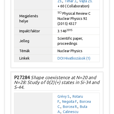
Zs.
,
Timár J.
,
Vajta Zs.
+ 60 ( Collaboration)
SCI
Physical Review C
Megjelenés
Nuclear Physics 92
helye
(2015) 4327
2015
Impakt faktor
3.146
Scientific paper,
Jelleg
proceedings
Témák
Nuclear Physics
Linkek
DOI
Hivatkozások (1)
P27284
Shape coexistence at N=20 and
N=28: Study of 0(2)(+) states in Si-34 and
S-44.
Grévy S.
,
Rotaru
F.
,
Negoita F.
,
Borcea
C.
,
Borcea R.
,
Buta
A.
,
Calinescu