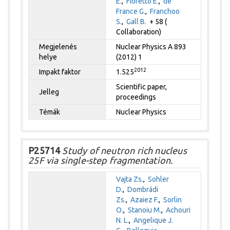
E.
,
Fioretto E.
,
de
France G.
,
Franchoo
S.
,
Gall B.
+ 58 (
Collaboration)
Megjelenés
Nuclear Physics A 893
helye
(2012) 1
2012
Impakt faktor
1.525
Scientific paper,
Jelleg
proceedings
Témák
Nuclear Physics
P25714
Study of neutron rich nucleus
25F via single-step fragmentation.
Vajta Zs.
,
Sohler
D.
,
Dombrádi
Zs.
,
Azaiez F.
,
Sorlin
O.
,
Stanoiu M.
,
Achouri
N. L.
,
Angelique J.