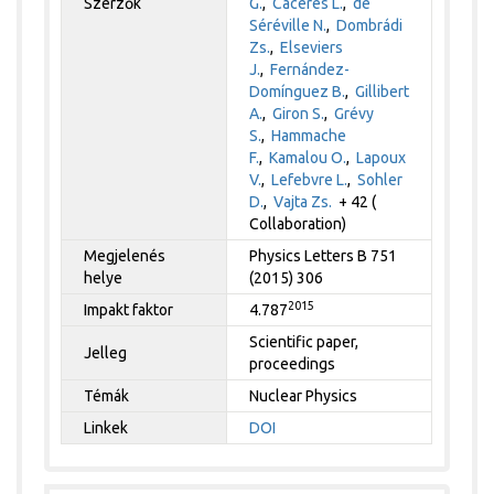
Szerzők
G.
,
Cáceres L.
,
dé
Séréville N.
,
Dombrádi
Zs.
,
Elseviers
J.
,
Fernández-
Domínguez B.
,
Gillibert
A.
,
Giron S.
,
Grévy
S.
,
Hammache
F.
,
Kamalou O.
,
Lapoux
V.
,
Lefebvre L.
,
Sohler
D.
,
Vajta Zs.
+ 42 (
Collaboration)
Megjelenés
Physics Letters B 751
helye
(2015) 306
2015
Impakt faktor
4.787
Scientific paper,
Jelleg
proceedings
Témák
Nuclear Physics
Linkek
DOI