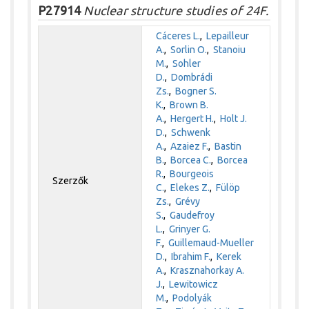
P27914
Nuclear structure studies of 24F.
Cáceres L.
,
Lepailleur
A.
,
Sorlin O.
,
Stanoiu
M.
,
Sohler
D.
,
Dombrádi
Zs.
,
Bogner S.
K.
,
Brown B.
A.
,
Hergert H.
,
Holt J.
D.
,
Schwenk
A.
,
Azaiez F.
,
Bastin
B.
,
Borcea C.
,
Borcea
R.
,
Bourgeois
Szerzők
C.
,
Elekes Z.
,
Fülöp
Zs.
,
Grévy
S.
,
Gaudefroy
L.
,
Grinyer G.
F.
,
Guillemaud-Mueller
D.
,
Ibrahim F.
,
Kerek
A.
,
Krasznahorkay A.
J.
,
Lewitowicz
M.
,
Podolyák