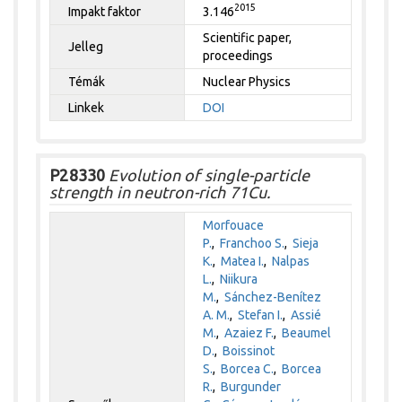
2015
Impakt faktor
3.146
Scientific paper,
Jelleg
proceedings
Témák
Nuclear Physics
Linkek
DOI
P28330
Evolution of single-particle
strength in neutron-rich 71Cu.
Morfouace
P.
,
Franchoo S.
,
Sieja
K.
,
Matea I.
,
Nalpas
L.
,
Niikura
M.
,
Sánchez-Benítez
A. M.
,
Stefan I.
,
Assié
M.
,
Azaiez F.
,
Beaumel
D.
,
Boissinot
S.
,
Borcea C.
,
Borcea
R.
,
Burgunder