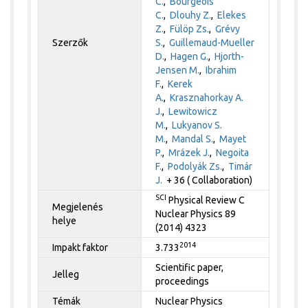
C.
,
Bourgeois
C.
,
Dlouhy Z.
,
Elekes
Z.
,
Fülöp Zs.
,
Grévy
Szerzők
S.
,
Guillemaud-Mueller
D.
,
Hagen G.
,
Hjorth-
Jensen M.
,
Ibrahim
F.
,
Kerek
A.
,
Krasznahorkay A.
J.
,
Lewitowicz
M.
,
Lukyanov S.
M.
,
Mandal S.
,
Mayet
P.
,
Mrázek J.
,
Negoita
F.
,
Podolyák Zs.
,
Timár
J.
+ 36 ( Collaboration)
SCI
Physical Review C
Megjelenés
Nuclear Physics 89
helye
(2014) 4323
2014
Impakt faktor
3.733
Scientific paper,
Jelleg
proceedings
Témák
Nuclear Physics