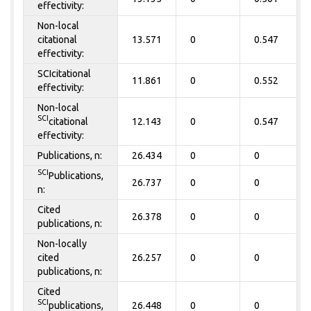
effectivity:
Non-local
citational
13.571
0
0.547
effectivity:
SCIcitational
11.861
0
0.552
effectivity:
Non-local
SCI
citational
12.143
0
0.547
effectivity:
Publications, n:
26.434
0
0
SCI
Publications,
26.737
0
0
n:
Cited
26.378
0
0
publications, n:
Non-locally
cited
26.257
0
0
publications, n:
Cited
SCI
publications,
26.448
0
0