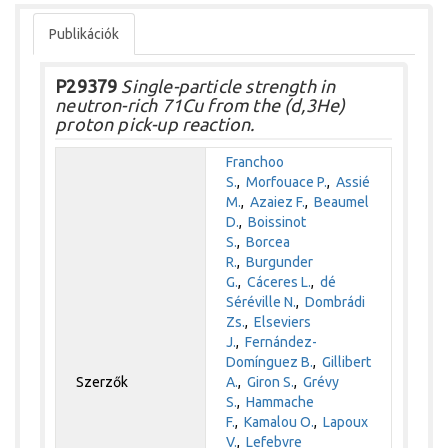
Publikációk
P29379
Single-particle strength in
neutron-rich 71Cu from the (d,3He)
proton pick-up reaction.
Franchoo
S.
,
Morfouace P.
,
Assié
M.
,
Azaiez F.
,
Beaumel
D.
,
Boissinot
S.
,
Borcea
R.
,
Burgunder
G.
,
Cáceres L.
,
dé
Séréville N.
,
Dombrádi
Zs.
,
Elseviers
J.
,
Fernández-
Domínguez B.
,
Gillibert
Szerzők
A.
,
Giron S.
,
Grévy
S.
,
Hammache
F.
,
Kamalou O.
,
Lapoux
V.
,
Lefebvre