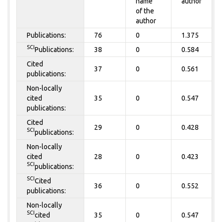
name
author
of the
author
Publications:
76
0
1.375
SCI
Publications:
38
0
0.584
Cited
37
0
0.561
publications:
Non-locally
cited
35
0
0.547
publications:
Cited
29
0
0.428
SCI
publications:
Non-locally
cited
28
0
0.423
SCI
publications:
SCI
Cited
36
0
0.552
publications:
Non-locally
SCI
cited
35
0
0.547