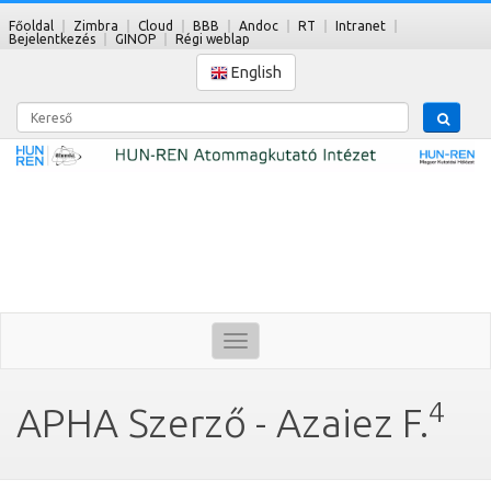
Főoldal
Zimbra
Cloud
BBB
Andoc
RT
Intranet
Bejelentkezés
GINOP
Régi weblap
English
Kereső
Toggle
navigation
4
APHA Szerző - Azaiez F.