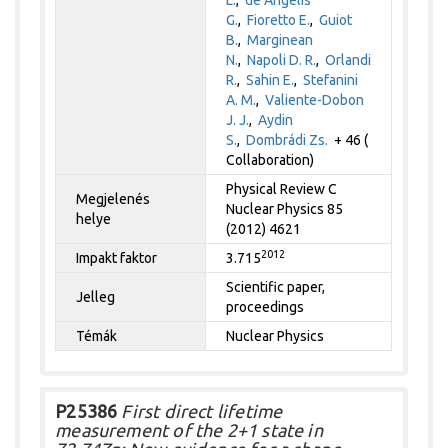
L.
,
de Angelis
G.
,
Fioretto E.
,
Guiot
B.
,
Marginean
N.
,
Napoli D. R.
,
Orlandi
R.
,
Sahin E.
,
Stefanini
A. M.
,
Valiente-Dobon
J. J.
,
Aydin
S.
,
Dombrádi Zs.
+ 46 (
Collaboration)
Physical Review C
Megjelenés
Nuclear Physics 85
helye
(2012) 4621
2012
Impakt faktor
3.715
Scientific paper,
Jelleg
proceedings
Témák
Nuclear Physics
P25386
First direct lifetime
measurement of the 2+1 state in