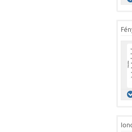
Fén
Ion