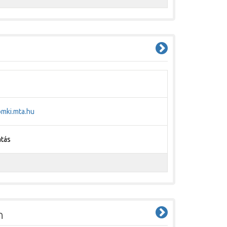
omki.mta.hu
atás
n