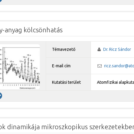
y-anyag kölcsönhatás
Témavezető
Dr. Ricz Sándor
E-mail cím
ricz.sandor@at
Kutatási terület
Atomfizikai alapkut
ok dinamikája mikroszkopikus szerkezetekbe