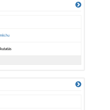
mki.hu
pkutatás