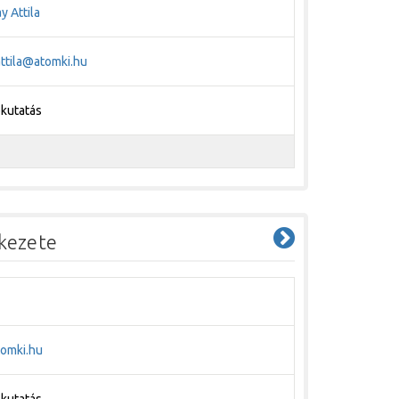
y Attila
ttila@atomki.hu
pkutatás
rkezete
omki.hu
pkutatás