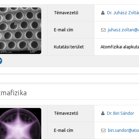
Témavezető
Dr. Juhász Zoltá
E-mail cím
juhasz.zoltan@
Kutatási terület
Atomfizikai alapkut
zmafizika
Témavezető
Dr. Biri Sándor
E-mail cím
biri.sandor@ato