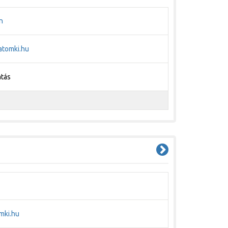
n
atomki.hu
atás
mki.hu