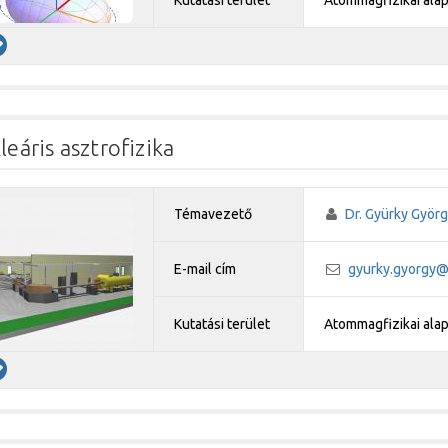
leáris asztrofizika
Témavezető
Dr. Gyürky Györ
E-mail cím
gyurky.gyorgy@
Kutatási terület
Atommagfizikai ala