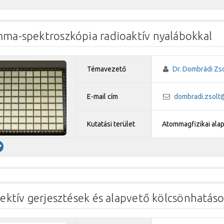
ma-spektroszkópia radioaktív nyalábokkal
Témavezető
Dr. Dombrádi Zso
E-mail cím
dombradi.zsolt
Kutatási terület
Atommagfizikai ala
lektív gerjesztések és alapvető kölcsönhatás