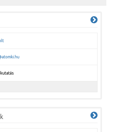
lt
@atomki.hu
pkutatás
ok