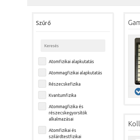
Gam
Szűrő
Keresés
Atomfizikai alapkutatás
Atommagfizikai alapkutatás
Részecskefizika
Kvantumfizika
Atommagfizika és
részecskegyorsítók
alkalmazásai
Kol
Atomfizikai és
szilárdtestfizikai