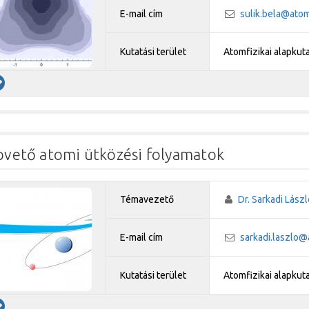
E-mail cím
sulik.bela@atom
Kutatási terület
Atomfizikai alapkut
pvető atomi ütközési folyamatok
Témavezető
Dr. Sarkadi Lászl
E-mail cím
sarkadi.laszlo@
Kutatási terület
Atomfizikai alapkut