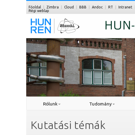
Főoldal
Zimbra
Cloud
BBB
Andoc
RT
Intranet
Régi weblap
Rólunk
Tudomány
Kutatási témák