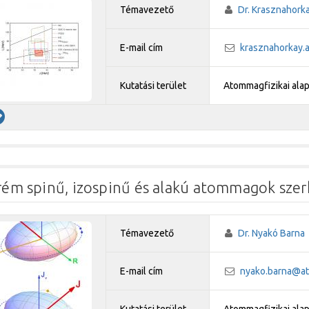
Témavezető
Dr. Krasznahorka
E-mail cím
krasznahorkay.a
Kutatási terület
Atommagfizikai ala
rém spinű, izospinű és alakú atommagok sze
Témavezető
Dr. Nyakó Barna
E-mail cím
nyako.barna@at
Kutatási terület
Atommagfizikai ala