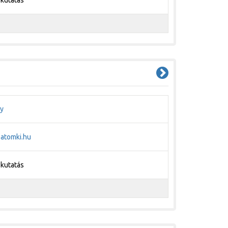
gy
atomki.hu
pkutatás