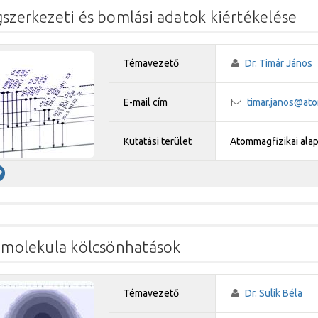
szerkezeti és bomlási adatok kiértékelése
Témavezető
Dr. Timár János
E-mail cím
timar.janos@ato
Kutatási terület
Atommagfizikai ala
-molekula kölcsönhatások
Témavezető
Dr. Sulik Béla