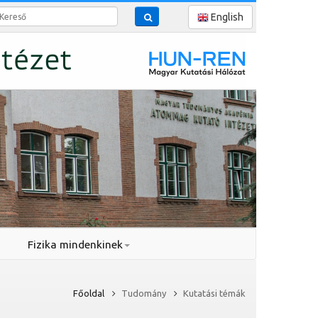
reső
English
Fizika mindenkinek
Főoldal
Tudomány
Kutatási témák