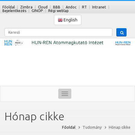
Főoldal
Zimbra
Cloud
BBB
Andoc
RT
Intranet
Bejelentkezés
GINOP
Régi weblap
English
Kereső
Toggle
navigation
Hónap cikke
Főoldal
Tudomány
Hónap cikke