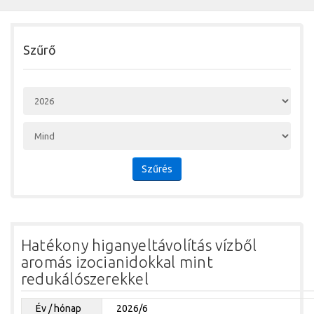
Szűrő
Szűrés
Hatékony higanyeltávolítás vízből
aromás izocianidokkal mint
redukálószerekkel
Év / hónap
2026/6