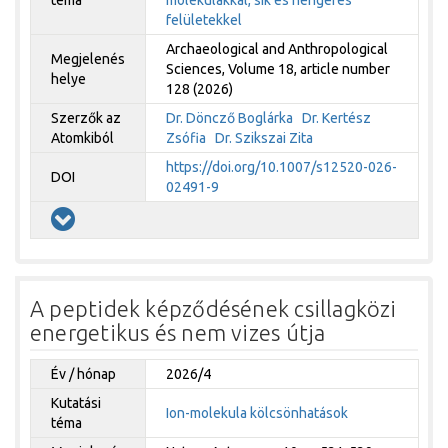
felületekkel
Archaeological and Anthropological
Megjelenés
Sciences, Volume 18, article number
helye
128 (2026)
Szerzők az
Dr. Döncző Boglárka
Dr. Kertész
Atomkiból
Zsófia
Dr. Szikszai Zita
https://doi.org/10.1007/s12520-026-
DOI
02491-9
A peptidek képződésének csillagközi
energetikus és nem vizes útja
Év / hónap
2026/4
Kutatási
Ion-molekula kölcsönhatások
téma