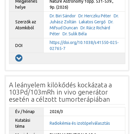
Megjelenés
Nature Astronomy 10pp. 531-539.,
helye
9p. (2026)
Dr. Biri Sándor
Dr. Herczku Péter
Dr.
Szerzők az
Juhász Zoltán
Lakatos Gergő
Dr.
Atomkiból
Mifsud Duncan
Dr. Rácz Richárd
Péter
Dr. Sulik Béla
https://doi.org/10.1038/s41550-025-
DOI
02765-7
A leányelem kilökődés kockázata a
103Pd/103mRh in vivo generátor
esetén a célzott tumorterápiában
Év / hónap
2026/3
Kutatási
Radiokémia és izotópelválasztás
téma