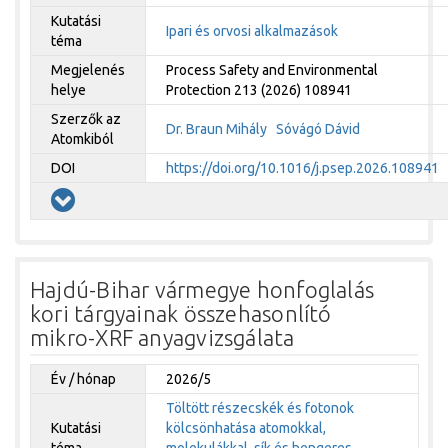
Kutatási
Ipari és orvosi alkalmazások
téma
Megjelenés
Process Safety and Environmental
helye
Protection 213 (2026) 108941
Szerzők az
Dr. Braun Mihály
Sóvágó Dávid
Atomkiból
DOI
https://doi.org/10.1016/j.psep.2026.108941
Hajdú-Bihar vármegye honfoglalás
kori tárgyainak összehasonlító
mikro-XRF anyagvizsgálata
Év / hónap
2026/5
Töltött részecskék és fotonok
Kutatási
kölcsönhatása atomokkal,
téma
molekulákkal, sík és hengeres