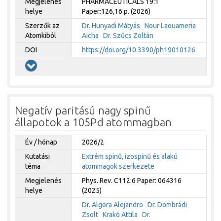
Megjelenés
PHARMACEUTICALS 19:1
helye
Paper:126,16 p. (2026)
Szerzők az
Dr. Hunyadi Mátyás
Nour Laouameria
Atomkiból
Aicha
Dr. Szűcs Zoltán
DOI
https://doi.org/10.3390/ph19010126
Negatív paritású nagy spinű
állapotok a 105Pd atommagban
Év / hónap
2026/2
Kutatási
Extrém spinű, izospinű és alakú
téma
atommagok szerkezete
Megjelenés
Phys. Rev. C112:6 Paper: 064316
helye
(2025)
Dr. Algora Alejandro
Dr. Dombrádi
Zsolt
Krakó Attila
Dr.