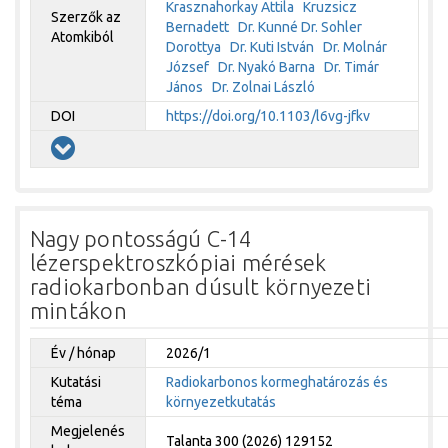
Krasznahorkay Attila
Kruzsicz
Szerzők az
Bernadett
Dr. Kunné Dr. Sohler
Atomkiból
Dorottya
Dr. Kuti István
Dr. Molnár
József
Dr. Nyakó Barna
Dr. Timár
János
Dr. Zolnai László
DOI
https://doi.org/10.1103/l6vg-jfkv
Nagy pontosságú C-14
lézerspektroszkópiai mérések
radiokarbonban dúsult környezeti
mintákon
Év / hónap
2026/1
Kutatási
Radiokarbonos kormeghatározás és
téma
környezetkutatás
Megjelenés
Talanta 300 (2026) 129152