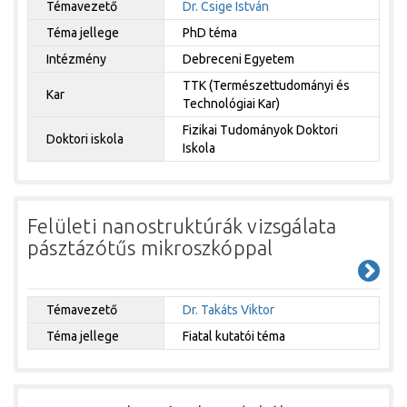
Témavezető
Dr. Csige István
Téma jellege
PhD téma
Intézmény
Debreceni Egyetem
TTK (Természettudományi és
Kar
Technológiai Kar)
Fizikai Tudományok Doktori
Doktori iskola
Iskola
Felületi nanostruktúrák vizsgálata
pásztázótűs mikroszkóppal
Témavezető
Dr. Takáts Viktor
Téma jellege
Fiatal kutatói téma