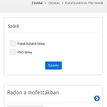
Főoldal
Oktatás
Fiatal kutatói és PhD témák
Szűrő
Fiatal kutatói téma
PhD téma
Szűrés
Radon a mofettákban