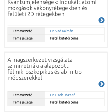
Kvantumjelenségek: Indukált atomi
mozgások vékonyrétegekben és
felületi 2D rétegekben
Témavezető
Dr. Vad Kálmán
Téma jellege
Fiatal kutatói téma
A magszerkezet vizsgálata
szimmetriákra alapozott
félmikroszkopikus és ab initio
módszerekkel
Témavezető
Dr. Cseh József
Téma jellege
Fiatal kutatói téma