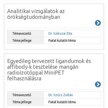
Analitikai vizsgálatok az
örökségtudományban
Témavezető
Dr. Szikszai Zita
Téma jellege
Fiatal kutatói téma
Egyedileg tervezett ligandumok és
affibody-k tesztelése mangán
radioizotóppal MiniPET
felhasználásra
Témavezető
Dr. Szűcs Zoltán
Téma jellege
Fiatal kutatói téma