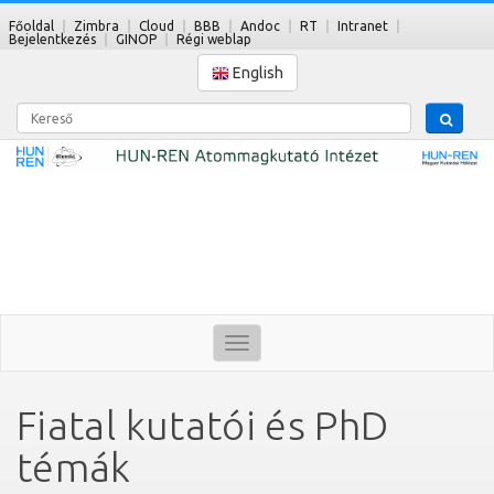
Főoldal
Zimbra
Cloud
BBB
Andoc
RT
Intranet
Bejelentkezés
GINOP
Régi weblap
English
Kereső
Toggle
navigation
Fiatal kutatói és PhD
témák