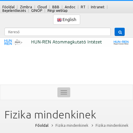
Főoldal
Zimbra
Cloud
BBB
Andoc
RT
Intranet
Bejelentkezés
GINOP
Régi weblap
English
Kereső
Toggle
navigation
Fizika mindenkinek
Főoldal
Fizika mindenkinek
Fizika mindenkinek