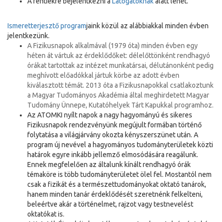
A fentiekre bejelentkezni a
Látogatóknak
alatt lehet.
Ismeretterjesztő program
jaink közül az alábbiakkal minden évben
jelentkezünk.
A Fizikusnapok alkalmával (1979 óta) minden évben egy
héten át vártuk az érdeklődőket: délelőttönként rendhagyó
órákat tartottak az intézet munkatársai, délutánonként pedig
meghívott előadókkal jártuk körbe az adott évben
kiválasztott témát. 2013 óta a Fizikusnapokkal csatlakoztunk
a Magyar Tudományos Akadémia által meghirdetett Magyar
Tudomány Ünnepe, Kutatóhelyek Tárt Kapukkal programhoz.
Az ATOMKI nyílt napok a nagy hagyományú és sikeres
Fizikusnapok rendezvényünk megújult formában történő
folytatása a világjárvány okozta kényszerszünet után. A
program új nevével a hagyományos tudományterületek közti
határok egyre inkább jellemző elmosódására reagálunk.
Ennek megfelelően az általunk kínált rendhagyó órák
témaköre is több tudományterületet ölel fel. Mostantól nem
csak a fizikát és a természettudományokat oktató tanárok,
hanem minden tanár érdeklődését szeretnénk felkelteni,
beleértve akár a történelmet, rajzot vagy testnevelést
oktatókat is.