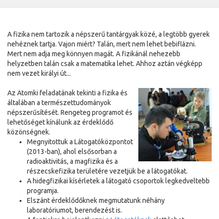
A fizika nem tartozik a népszerű tantárgyak közé, a legtöbb gyerek
nehéznek tartja. Vajon miért? Talán, mert nem lehet bebiflázni.
Mert nem adja meg könnyen magát. A fizikánál nehezebb
helyzetben talán csak a matematika lehet. Ahhoz aztán végképp
nem vezet királyi út...
Az Atomki feladatának tekinti a fizika és
általában a természettudományok
népszerűsítését. Rengeteg programot és
lehetőséget kínálunk az érdeklődő
közönségnek.
Megnyitottuk a Látogatóközpontot
(2013-ban), ahol elsősorban a
radioaktivitás, a magfizika és a
részecskefizika területére vezetjük be a látogatókat.
A hidegfizikai kísérletek a látogató csoportok legkedveltebb
programja.
Elszánt érdeklődőknek megmutatunk néhány
laboratóriumot, berendezést is.