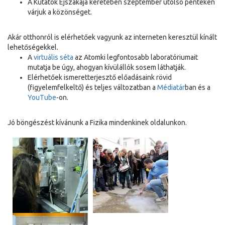
A Kutatók Éjszakája keretében szeptember utolsó péntekén
várjuk a közönséget.
Akár otthonról is elérhetőek vagyunk az interneten keresztül kínált
lehetőségekkel.
A
virtuális séta
az Atomki legfontosabb laboratóriumait
mutatja be úgy, ahogyan kívülállók sosem láthatják.
Elérhetőek ismeretterjesztő előadásaink rövid
(figyelemfelkeltő) és teljes változatban a
Médiatár
ban és a
YouTube
-on.
Jó böngészést kívánunk a Fizika mindenkinek oldalunkon.