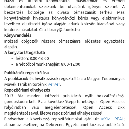
Hazai és külföldi könyvtáraktól másolatokat és eredeti
dokumentumokat szerzünk be olvasóink igényei szerint. A
beszerzés költsége az olvasó témaszámát terheli. Más
könyvtáraknak hivatalos könyvtárközi kérés vagy elektronikus
levélben eljuttatott igény alapján adunk kölcsön kiadványt vagy
küldünk másolatot. Cím: library@atomki.hu
Könyvrendelés
Intézeti dolgozók részére témaszámra, előzetes egyeztetés
alapján.
A könyvtár látogatható
hétfőn: 8:00-16:00
a hét többi munkanapján: 8:00-12:00
Publikációk regisztrálása
A publikációk és hivatkozások regisztrálása a Magyar Tudományos
Művek Tárában történik:
MTMT
.
Repozitóriumi elhelyezés
2013 óta minden intézeti publikáció nyílt hozzáfé
réséről
gondoskodni kell. Ez a következőképp lehetséges: Open Access
folyóiratban való megjelentetéssel, Op
en Access cikk
megjelentetésével, illetve repozitóriumi elhelyezéssel.
Elsősorban a következő repozitóriumokat ajánljuk:
arXiv
,
REAL
;
abban az esetben, ha Debreceni Egyetemmel közös a publikáció: