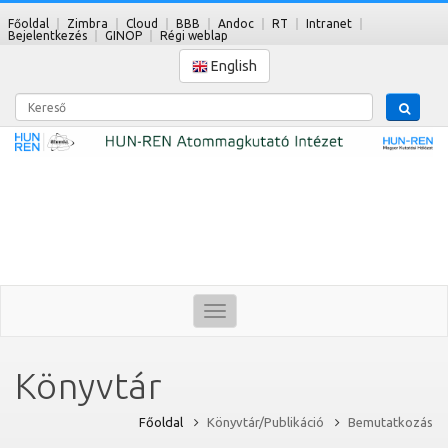
Főoldal
Zimbra
Cloud
BBB
Andoc
RT
Intranet
Bejelentkezés
GINOP
Régi weblap
English
Kereső
Toggle
navigation
Könyvtár
Főoldal
Könyvtár/Publikáció
Bemutatkozás