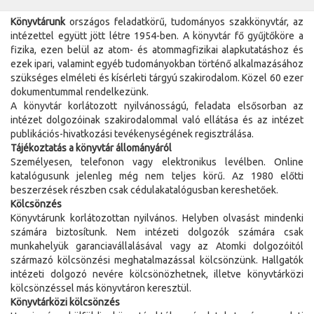
Könyvtárunk
országos feladatkörű, tudományos szakkönyvtár, az
intézettel együtt jött létre 1954-ben. A könyvtár fő gyűjtőköre a
fizika, ezen belül az atom- és atommagfizikai alapkutatáshoz és
ezek ipari, valamint egyéb tudományokban történő alkalmazásához
szükséges elméleti és kísérleti tárgyú szakirodalom. Közel 60 ezer
dokumentummal rendelkezünk.
A könyvtár korlátozott nyilvánosságú, feladata elsősorban az
intézet dolgozóinak szakirodalommal való ellátása és az intézet
publikációs-hivatkozási tevékenységének regisztrálása.
Tájékoztatás a könyvtár állományáról
Személyesen, telefonon vagy elektronikus levélben. Online
katalógusunk jelenleg még nem teljes körű. Az 1980 előtti
beszerzések részben csak cédulakatalógusban kereshetőek.
Kölcsönzés
Könyvtárunk korlátozottan nyilvános. Helyben olvasást mindenki
számára biztosítunk. Nem intézeti dolgozók számára csak
munkahelyük garanciavállalásával vagy az Atomki dolgozóitól
származó kölcsönzési meghatalmazással kölcsönzünk. Hallgatók
intézeti dolgozó nevére kölcsönözhetnek, illetve könyvtárközi
kölcsönzéssel más könyvtáron keresztül.
Könyvtárközi kölcsönzés