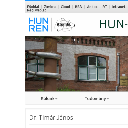
Főoldal
Zimbra
Cloud
BBB
Andoc
RT
Intranet
Régi weblap
Rólunk
Tudomány
Dr. Timár János