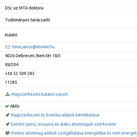
DSc az MTA doktora
Tudományos tanácsadó
Kutató
timar.janos@atomki.hu
4026 Debrecen, Bem tér 18/c
XII/204
+36 52 509 285
11285
Magszerkezeti kutatócsoport
Aktív
Magszerkezeti és bomlási adatok kiértékelése
Extrém spinű, izospinű és alakú atommagok szerkezete
Pontos atommag adatok szolgáltatása energetikai és nem energet