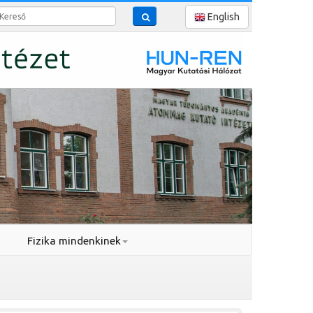
reső
English
Fizika mindenkinek