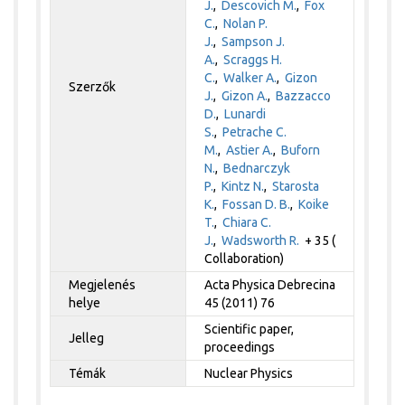
J.
,
Descovich M.
,
Fox
C.
,
Nolan P.
J.
,
Sampson J.
A.
,
Scraggs H.
C.
,
Walker A.
,
Gizon
Szerzők
J.
,
Gizon A.
,
Bazzacco
D.
,
Lunardi
S.
,
Petrache C.
M.
,
Astier A.
,
Buforn
N.
,
Bednarczyk
P.
,
Kintz N.
,
Starosta
K.
,
Fossan D. B.
,
Koike
T.
,
Chiara C.
J.
,
Wadsworth R.
+ 35 (
Collaboration)
Megjelenés
Acta Physica Debrecina
helye
45 (2011) 76
Scientific paper,
Jelleg
proceedings
Témák
Nuclear Physics