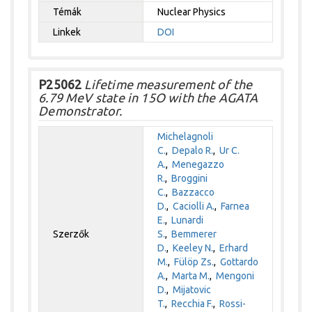
Témák
Nuclear Physics
Linkek
DOI
P25062
Lifetime measurement of the
6.79 MeV state in 15O with the AGATA
Demonstrator.
Michelagnoli
C.
,
Depalo R.
,
Ur C.
A.
,
Menegazzo
R.
,
Broggini
C.
,
Bazzacco
D.
,
Caciolli A.
,
Farnea
E.
,
Lunardi
Szerzők
S.
,
Bemmerer
D.
,
Keeley N.
,
Erhard
M.
,
Fülöp Zs.
,
Gottardo
A.
,
Marta M.
,
Mengoni
D.
,
Mijatovic
T.
,
Recchia F.
,
Rossi-