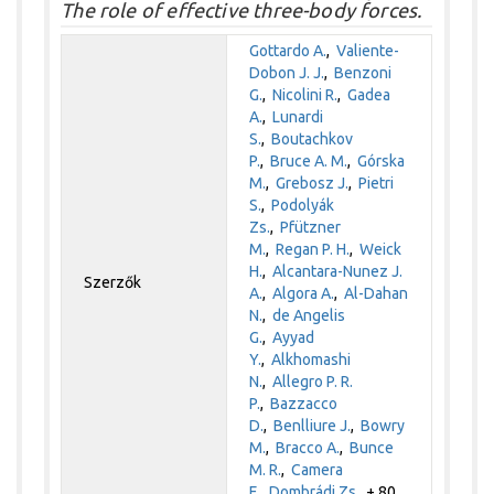
The role of effective three-body forces.
Gottardo A.
,
Valiente-
Dobon J. J.
,
Benzoni
G.
,
Nicolini R.
,
Gadea
A.
,
Lunardi
S.
,
Boutachkov
P.
,
Bruce A. M.
,
Górska
M.
,
Grebosz J.
,
Pietri
S.
,
Podolyák
Zs.
,
Pfützner
M.
,
Regan P. H.
,
Weick
H.
,
Alcantara-Nunez J.
Szerzők
A.
,
Algora A.
,
Al-Dahan
N.
,
de Angelis
G.
,
Ayyad
Y.
,
Alkhomashi
N.
,
Allegro P. R.
P.
,
Bazzacco
D.
,
Benlliure J.
,
Bowry
M.
,
Bracco A.
,
Bunce
M. R.
,
Camera
F.
,
Dombrádi Zs.
+ 80