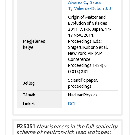
Alvarez C.
,
Szücs
T.
,
Valiente-Dobon J. J.
Origin of Matter and
Evolution of Galaxies
2011. Wako, Japan, 14-
17 Nov., 2011.
Megjelenés
Proceedings. Eds.:
helye
Shigeru Kubono et al.
New York, AIP (AIP
Conference
Proceedings 1484) 0
(2012) 281
Scientific paper,
Jelleg
proceedings
Témák
Nuclear Physics
Linkek
DOI
P25051
New isomers in the full seniority
scheme of neutron-rich lead isotopes: