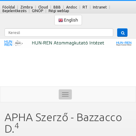
Főoldal
Zimbra
Cloud
BBB
Andoc
RT
Intranet
Bejelentkezés
GINOP
Régi weblap
English
Kereső
Toggle
navigation
APHA Szerző - Bazzacco
4
D.