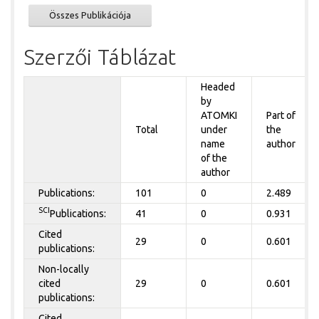
Összes Publikációja
Szerzői Táblázat
Headed
by
ATOMKI
Part of
Total
under
the
name
author
of the
author
Publications:
101
0
2.489
SCI
Publications:
41
0
0.931
Cited
29
0
0.601
publications:
Non-locally
cited
29
0
0.601
publications:
Cited