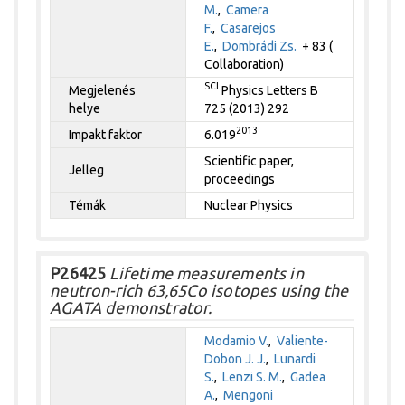
M.
,
Camera
F.
,
Casarejos
E.
,
Dombrádi Zs.
+ 83 (
Collaboration)
SCI
Megjelenés
Physics Letters B
helye
725 (2013) 292
2013
Impakt faktor
6.019
Scientific paper,
Jelleg
proceedings
Témák
Nuclear Physics
P26425
Lifetime measurements in
neutron-rich 63,65Co isotopes using the
AGATA demonstrator.
Modamio V.
,
Valiente-
Dobon J. J.
,
Lunardi
S.
,
Lenzi S. M.
,
Gadea
A.
,
Mengoni