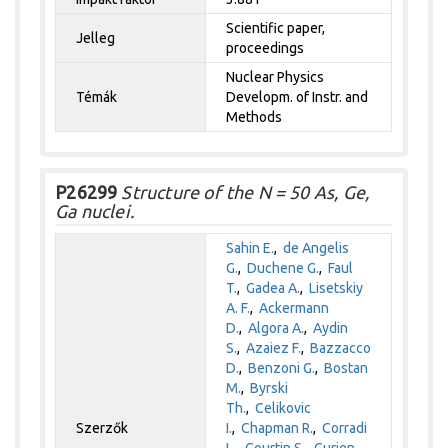
Scientific paper,
Jelleg
proceedings
Nuclear Physics
Témák
Developm. of Instr. and
Methods
P26299
Structure of the N = 50 As, Ge,
Ga nuclei.
Sahin E.
,
de Angelis
G.
,
Duchene G.
,
Faul
T.
,
Gadea A.
,
Lisetskiy
A. F.
,
Ackermann
D.
,
Algora A.
,
Aydin
S.
,
Azaiez F.
,
Bazzacco
D.
,
Benzoni G.
,
Bostan
M.
,
Byrski
Th.
,
Celikovic
Szerzők
I.
,
Chapman R.
,
Corradi
L.
,
Courtin S.
,
Curien