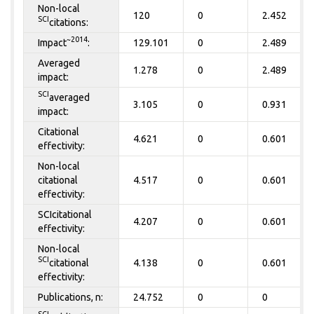
Non-local
120
0
2.452
SCI
citations:
~2014
Impact
:
129.101
0
2.489
Averaged
1.278
0
2.489
impact:
SCI
averaged
3.105
0
0.931
impact:
Citational
4.621
0
0.601
effectivity:
Non-local
citational
4.517
0
0.601
effectivity:
SCIcitational
4.207
0
0.601
effectivity:
Non-local
SCI
citational
4.138
0
0.601
effectivity:
Publications, n:
24.752
0
0