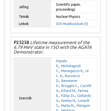
Scientific paper,
Jelleg
proceedings
Témák
Nuclear Physics
Linkek
DOI
Hivatkozások (3)
P25258
Lifetime measurement of the
6.79 MeV state in 15O with the AGATA
Demonstrator.
Depalo
R.
,
Michelagnoli
C.
,
Menegazzo R.
,
Ur
C. A.
,
Bazzacco
D.
,
Bemmerer
D.
,
Broggini C.
,
Caciolli
A.
,
Erhard M.
,
Farnea
E.
,
Fülöp Zs.
,
Gottardo
Szerzők
A.
,
Keeley N.
,
Lunardi
S.
,
Marta M.
,
Mengoni
D.
,
Mijatovic