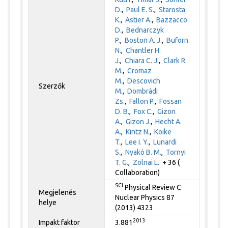
D.
,
Paul E. S.
,
Starosta
K.
,
Astier A.
,
Bazzacco
D.
,
Bednarczyk
P.
,
Boston A. J.
,
Buforn
N.
,
Chantler H.
J.
,
Chiara C. J.
,
Clark R.
M.
,
Cromaz
M.
,
Descovich
Szerzők
M.
,
Dombrádi
Zs.
,
Fallon P.
,
Fossan
D. B.
,
Fox C.
,
Gizon
A.
,
Gizon J.
,
Hecht A.
A.
,
Kintz N.
,
Koike
T.
,
Lee I. Y.
,
Lunardi
S.
,
Nyakó B. M.
,
Tornyi
T. G.
,
Zolnai L.
+ 36 (
Collaboration)
SCI
Physical Review C
Megjelenés
Nuclear Physics 87
helye
(2013) 4323
2013
Impakt faktor
3.881