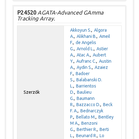
P24520
AGATA-Advanced GAmma
Tracking Array.
Akkoyun S.
,
Algora
A.
,
Alikhani B.
,
Ameil
F.
,
de Angelis
G.
,
Arnold L.
,
Astier
A.
,
Atac A.
,
Aubert
Y.
,
Aufranc C.
,
Austin
A.
,
Aydin S.
,
Azaiez
F.
,
Badoer
S.
,
Balabanski D.
L.
,
Barrientos
Szerzők
D.
,
Baulieu
G.
,
Baumann
R.
,
Bazzacco D.
,
Beck
F. A.
,
Bednarczyk
P.
,
Bellato M.
,
Bentley
M A.
,
Benzoni
G.
,
Berthier R.
,
Berti
L.
,
Beunard R.
,
Lo