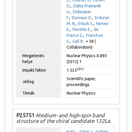
D.
,
Datta-Pramanik
U.
,
Didierjean
F.
,
Dorvaux O.
,
Erduran
M. N.
,
Erturk S.
,
Farnea
E.
,
Fioretto E.
,
de
France G.
,
Franchoo
S.
,
Gall B.
+ 58 (
Collaboration)
Megjelenés
Nuclear Physics A 893
helye
(2012) 1
2012
Impakt faktor
1.525
Scientific paper,
Jelleg
proceedings
Témák
Nuclear Physics
P25751
Medium- and high-spin band
structure of the chiral candidate 132La.
Kuti I.
,
Timár J.
,
Sohler