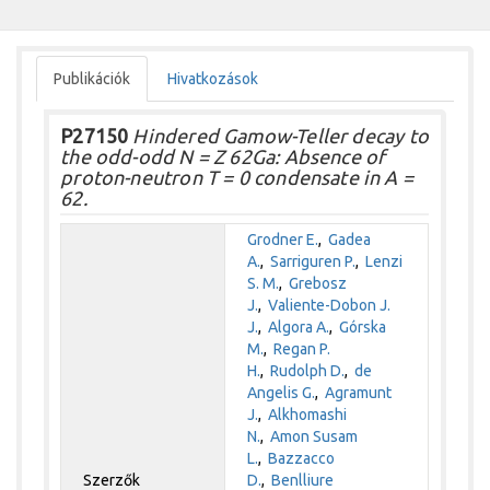
Publikációk
Hivatkozások
P27150
Hindered Gamow-Teller decay to
the odd-odd N = Z 62Ga: Absence of
proton-neutron T = 0 condensate in A =
62.
Grodner E.
,
Gadea
A.
,
Sarriguren P.
,
Lenzi
S. M.
,
Grebosz
J.
,
Valiente-Dobon J.
J.
,
Algora A.
,
Górska
M.
,
Regan P.
H.
,
Rudolph D.
,
de
Angelis G.
,
Agramunt
J.
,
Alkhomashi
N.
,
Amon Susam
L.
,
Bazzacco
Szerzők
D.
,
Benlliure