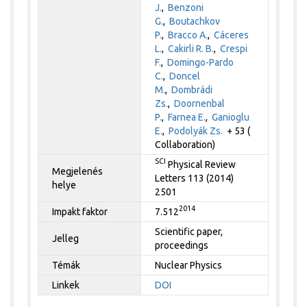
J.
,
Benzoni
G.
,
Boutachkov
P.
,
Bracco A.
,
Cáceres
L.
,
Cakirli R. B.
,
Crespi
F.
,
Domingo-Pardo
C.
,
Doncel
M.
,
Dombrádi
Zs.
,
Doornenbal
P.
,
Farnea E.
,
Ganioglu
E.
,
Podolyák Zs.
+ 53 (
Collaboration)
SCI
Physical Review
Megjelenés
Letters 113 (2014)
helye
2501
2014
Impakt faktor
7.512
Scientific paper,
Jelleg
proceedings
Témák
Nuclear Physics
Linkek
DOI