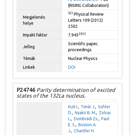
(RISING Collaboration)
SCI
Physical Review
Megjelenés
Letters 109 (2012)
helye
2502
2012
Impakt faktor
7.943
Scientific paper,
Jelleg
proceedings
Témák
Nuclear Physics
Linkek
DOI
P24746
Parity determination of excited
states of the 132La nucleus.
Kuti I.
,
Timár J.
,
Sohler
D.
,
Nyakó B. M.
,
Zolnai
L.
,
Dombrádi Zs.
,
Paul
E. S.
,
Boston A.
J.
,
Chantler H.