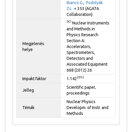
Bianco G.
,
Podolyák
Zs.
+ 353 (AGATA
Collaboration)
SCI
Nuclear Instruments
and Methods in
Physics Research
Section A:
Megjelenés
Accelerators,
helye
Spectrometers,
Detectors and
Associated Equipment
668 (2012) 26
2012
Impakt faktor
1.142
Scientific paper,
Jelleg
proceedings
Nuclear Physics
Témák
Developm. of Instr. and
Methods