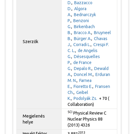
D.
,
Bazzacco
D.
,
Algora
A.
,
Bednarczyk
P.
,
Benzoni
G.
,
Birkenbach
B.
,
Bracco A.
,
Bruyneel
B.
,
Bürger A.
,
Chavas
Szerzők
J.
,
Corradi L.
,
Crespi F.
C. L.
,
de Angelis
G.
,
Désesquelles
P.
,
de France
G.
,
Depalo R.
,
Dewald
A.
,
Doncel M.
,
Erduran
M. N.
,
Farnea
E.
,
Fioretto E.
,
Fransen
Ch.
,
Geibel
K.
,
Podolyák Zs.
+ 70 (
Collaboration)
SCI
Physical Review C
Megjelenés
Nuclear Physics 88
helye
(2013) 4326
2013
Impakt faktor
3.881