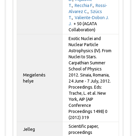
T.
,
Recchia F.
,
Rossi-
Alvarez C.
,
Szücs
T.
,
Valiente-Dobon J.
J.
+ 50 (AGATA
Collaboration)
Exotic Nuclei and
Nuclear Particle
Astrophysics (IV). From
Nuclei to Stars.
Carpathian Summer
School of Physics
Megjelenés
2012. Sinaia, Romania,
helye
24 June - 7 July, 2012.
Proceedings. Eds:
Trache, L. et al. New
York, AIP (AIP
Conference
Proceedings 1498) 0
(2012) 319
Scientific paper,
Jelleg
proceedings