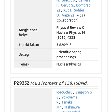
N.
,
Bracco A.
,
Camera
F.
,
Ceruti S.
,
Dombrádi
Zs.
,
Kuti I.
,
Sohler
D.
,
Vajta Zs.
+ 53 (
Collaboration)
Physical Review C
Megjelenés
Nuclear Physics 93
helye
(2016) 4328
2016
Impakt faktor
3.820
Scientific paper,
Jelleg
proceedings
Témák
Nuclear Physics
P29352
Mu s isomers of 158,160Nd.
Ideguchi E.
,
Simpson G.
S.
,
Yokoyama
R.
,
Tanaka
Mn.
,
Nishimura