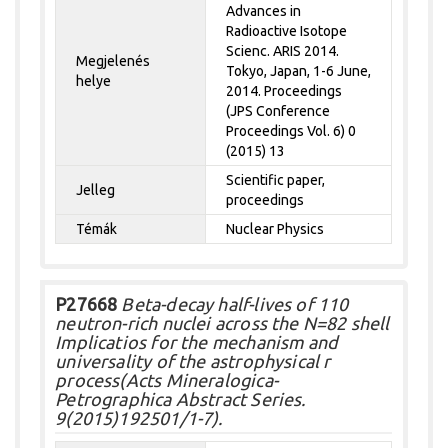
Advances in
Radioactive Isotope
Scienc. ARIS 2014.
Megjelenés
Tokyo, Japan, 1-6 June,
helye
2014. Proceedings
(JPS Conference
Proceedings Vol. 6) 0
(2015) 13
Scientific paper,
Jelleg
proceedings
Témák
Nuclear Physics
P27668
Beta-decay half-lives of 110
neutron-rich nuclei across the N=82 shell
Implicatios for the mechanism and
universality of the astrophysical r
process(Acts Mineralogica-
Petrographica Abstract Series.
9(2015)192501/1-7).