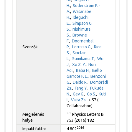
H.
,
Söderström P. -
A.
,
Watanabe
H.
,
Ideguchi
E.
,
Simpson G.
S.
,
Nishimura
S.
,
Browne
F.
,
Doornenbal
Szerzők
P.
,
Lorusso G.
,
Rice
S.
,
Sinclair
L.
,
Sumikama T.
,
Wu
J.
,
Xu Z. Y.
,
Nori
Aoi.
,
Baba H.
,
Bello
Garrote F. L.
,
Benzoni
G.
,
Daido R.
,
Dombrádi
Zs.
,
Fang Y.
,
Fukuda
N.
,
Gey G.
,
Go S.
,
Kuti
I.
,
Vajta Zs.
+ 57 (
Collaboration)
SCI
Megjelenés
Physics Letters B
helye
753 (2016) 182
2016
Impakt faktor
4.802