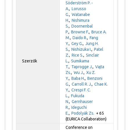
Söderström P. -
A.
,
Lorusso
G.
,
Watanabe
H.
,
Nishimura
S.
,
Doornenbal
P.
,
Browne F.
,
Bruce A.
M.
,
Daido R.
,
Fang
Y.
,
Gey G.
,
Jung H.
S.
,
Nishizuka I.
,
Patel
Z.
,
Rice S.
,
Sinclair
Szerzők
L.
,
Sumikama
T.
,
Taprogge J.
,
Vajta
Zs.
,
Wu J.
,
Xu Z.
Y.
,
Baba H.
,
Benzoni
G.
,
Carroll R. J.
,
Chae K.
Y.
,
Crespi F. C.
L.
,
Fukuda
N.
,
Gernhauser
R.
,
Ideguchi
E.
,
Podolyák Zs.
+ 65
(EURICA Collaboration)
Conference on