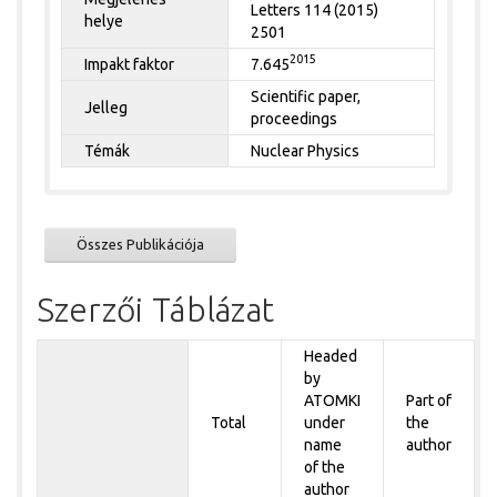
Letters 114 (2015)
helye
2501
2015
Impakt faktor
7.645
Scientific paper,
Jelleg
proceedings
Témák
Nuclear Physics
Összes Publikációja
Szerzői Táblázat
Headed
by
ATOMKI
Part of
Total
under
the
name
author
of the
author