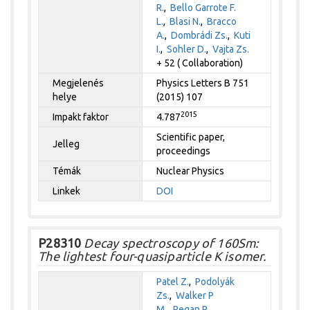
R.
,
Bello Garrote F.
L.
,
Blasi N.
,
Bracco
A.
,
Dombrádi Zs.
,
Kuti
I.
,
Sohler D.
,
Vajta Zs.
+ 52 ( Collaboration)
Megjelenés
Physics Letters B 751
helye
(2015) 107
2015
Impakt faktor
4.787
Scientific paper,
Jelleg
proceedings
Témák
Nuclear Physics
Linkek
DOI
P28310
Decay spectroscopy of 160Sm:
The lightest four-quasiparticle K isomer.
Patel Z.
,
Podolyák
Zs.
,
Walker P
M.
,
Regan P.