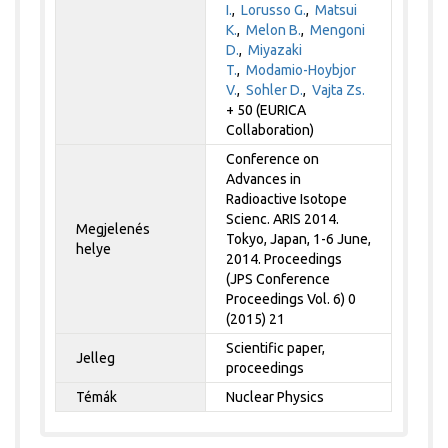
I.
,
Lorusso G.
,
Matsui
K.
,
Melon B.
,
Mengoni
D.
,
Miyazaki
T.
,
Modamio-Hoybjor
V.
,
Sohler D.
,
Vajta Zs.
+ 50 (EURICA
Collaboration)
Conference on
Advances in
Radioactive Isotope
Scienc. ARIS 2014.
Megjelenés
Tokyo, Japan, 1-6 June,
helye
2014. Proceedings
(JPS Conference
Proceedings Vol. 6) 0
(2015) 21
Scientific paper,
Jelleg
proceedings
Témák
Nuclear Physics