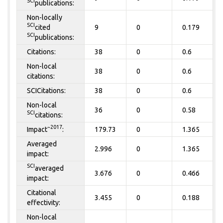
SCI
publications:
Non-locally
SCI
cited
9
0
0.179
SCI
publications:
Citations:
38
0
0.6
Non-local
38
0
0.6
citations:
SCICitations:
38
0
0.6
Non-local
36
0
0.58
SCI
citations:
~2017
Impact
:
179.73
0
1.365
Averaged
2.996
0
1.365
impact:
SCI
averaged
3.676
0
0.466
impact:
Citational
3.455
0
0.188
effectivity:
Non-local