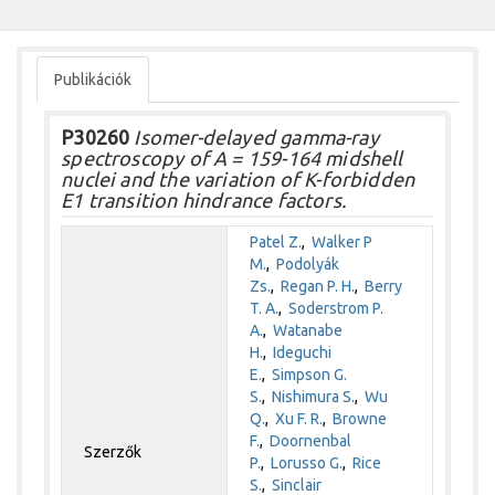
Publikációk
P30260
Isomer-delayed gamma-ray
spectroscopy of A = 159-164 midshell
nuclei and the variation of K-forbidden
E1 transition hindrance factors.
Patel Z.
,
Walker P
M.
,
Podolyák
Zs.
,
Regan P. H.
,
Berry
T. A.
,
Soderstrom P.
A.
,
Watanabe
H.
,
Ideguchi
E.
,
Simpson G.
S.
,
Nishimura S.
,
Wu
Q.
,
Xu F. R.
,
Browne
F.
,
Doornenbal
Szerzők
P.
,
Lorusso G.
,
Rice
S.
,
Sinclair