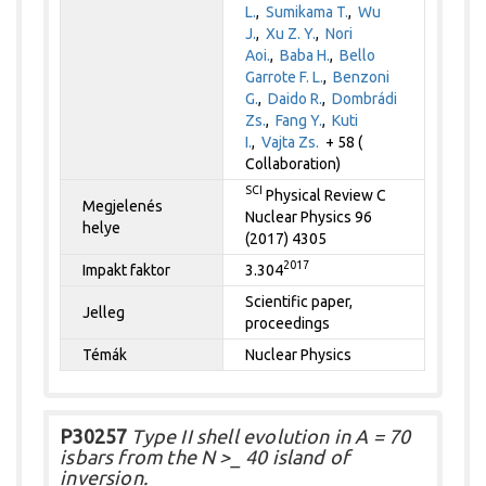
L.
,
Sumikama T.
,
Wu
J.
,
Xu Z. Y.
,
Nori
Aoi.
,
Baba H.
,
Bello
Garrote F. L.
,
Benzoni
G.
,
Daido R.
,
Dombrádi
Zs.
,
Fang Y.
,
Kuti
I.
,
Vajta Zs.
+ 58 (
Collaboration)
SCI
Physical Review C
Megjelenés
Nuclear Physics 96
helye
(2017) 4305
2017
Impakt faktor
3.304
Scientific paper,
Jelleg
proceedings
Témák
Nuclear Physics
P30257
Type II shell evolution in A = 70
isbars from the N >_ 40 island of
inversion.