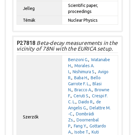
Scientific paper,
Jelleg
proceedings
Témák
Nuclear Physics
P27818
Beta-decay measurements in the
vicinity of 78Ni with the EURICA setup.
Benzoni G.
,
Watanabe
H.
,
Morales A.
I.
,
Nishimura S.
,
Avigo
R.
,
Baba H.
,
Bello
Garrote F. L.
,
Blasi
N.
,
Bracco A.
,
Browne
F.
,
Ceruti S.
,
Crespi F.
C. L.
,
Daido R.
,
de
Angelis G.
,
Delattre M.
-C.
,
Dombrádi
Szerzők
Zs.
,
Doornenbal
P.
,
Fang Y.
,
Gottardo
A.
,
Isobe T.
,
Kuti