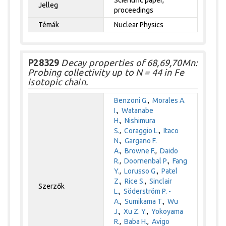
Jelleg
proceedings
Témák
Nuclear Physics
P28329
Decay properties of 68,69,70Mn:
Probing collectivity up to N = 44 in Fe
isotopic chain.
Benzoni G.
,
Morales A.
I.
,
Watanabe
H.
,
Nishimura
S.
,
Coraggio L.
,
Itaco
N.
,
Gargano F.
A.
,
Browne F.
,
Daido
R.
,
Doornenbal P.
,
Fang
Y.
,
Lorusso G.
,
Patel
Z.
,
Rice S.
,
Sinclair
Szerzők
L.
,
Söderström P. -
A.
,
Sumikama T.
,
Wu
J.
,
Xu Z. Y.
,
Yokoyama
R.
,
Baba H.
,
Avigo