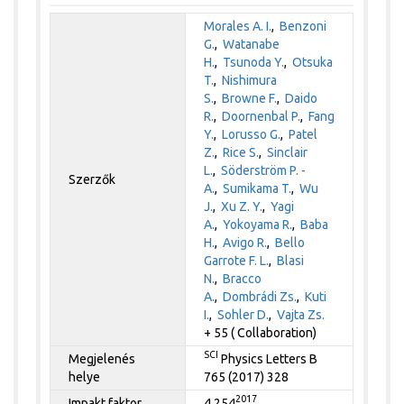
Morales A. I.
,
Benzoni
G.
,
Watanabe
H.
,
Tsunoda Y.
,
Otsuka
T.
,
Nishimura
S.
,
Browne F.
,
Daido
R.
,
Doornenbal P.
,
Fang
Y.
,
Lorusso G.
,
Patel
Z.
,
Rice S.
,
Sinclair
L.
,
Söderström P. -
Szerzők
A.
,
Sumikama T.
,
Wu
J.
,
Xu Z. Y.
,
Yagi
A.
,
Yokoyama R.
,
Baba
H.
,
Avigo R.
,
Bello
Garrote F. L.
,
Blasi
N.
,
Bracco
A.
,
Dombrádi Zs.
,
Kuti
I.
,
Sohler D.
,
Vajta Zs.
+ 55 ( Collaboration)
SCI
Megjelenés
Physics Letters B
helye
765 (2017) 328
2017
Impakt faktor
4.254