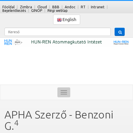
Főoldal
Zimbra
Cloud
BBB
Andoc
RT
Intranet
Bejelentkezés
GINOP
Régi weblap
English
Kereső
Toggle
navigation
APHA Szerző - Benzoni
4
G.