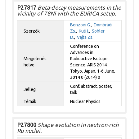
P27817
Beta-decay measurements in the
vicinity of 78Ni with the EURICA setup.
Benzoni G.
,
Dombrádi
Szerzők
Zs.
,
Kuti I.
,
Sohler
D.
,
Vajta Zs.
Conference on
Advances in
Megjelenés
Radioactive Isotope
helye
Science. ARIS 2014.
Tokyo, Japan, 1-6 June,
2014 0 (2014) 0
Conf. abstract, poster,
Jelleg
talk
Témák
Nuclear Physics
P27800
Shape evolution in neutron-rich
Ru nuclei.