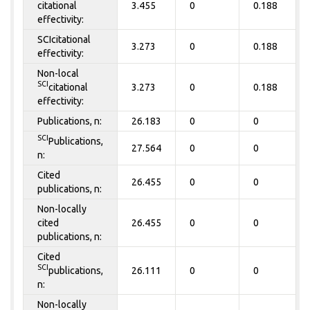
citational
3.455
0
0.188
effectivity:
SCIcitational
3.273
0
0.188
effectivity:
Non-local
SCI
citational
3.273
0
0.188
effectivity:
Publications, n:
26.183
0
0
SCI
Publications,
27.564
0
0
n:
Cited
26.455
0
0
publications, n:
Non-locally
cited
26.455
0
0
publications, n:
Cited
SCI
publications,
26.111
0
0
n:
Non-locally