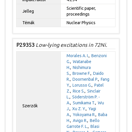
Scientific paper,
Jelleg
proceedings
Témák
Nuclear Physics
P29353
Low-lying excitations in 72Ni.
Morales A. I.
,
Benzoni
G.
,
Watanabe
H.
,
Nishimura
S.
,
Browne F.
,
Daido
R.
,
Doornenbal P.
,
Fang
Y.
,
Lorusso G.
,
Patel
Z.
,
Rice S.
,
Sinclair
L.
,
Söderström P. -
A.
,
Sumikama T.
,
Wu
Szerzők
J.
,
Xu Z. Y.
,
Yagi
A.
,
Yokoyama R.
,
Baba
H.
,
Avigo R.
,
Bello
Garrote F. L.
,
Blasi