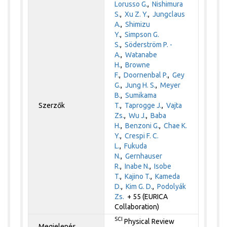
Lorusso G.
,
Nishimura
S.
,
Xu Z. Y.
,
Jungclaus
A.
,
Shimizu
Y.
,
Simpson G.
S.
,
Söderström P. -
A.
,
Watanabe
H.
,
Browne
F.
,
Doornenbal P.
,
Gey
G.
,
Jung H. S.
,
Meyer
B.
,
Sumikama
Szerzők
T.
,
Taprogge J.
,
Vajta
Zs.
,
Wu J.
,
Baba
H.
,
Benzoni G.
,
Chae K.
Y.
,
Crespi F. C.
L.
,
Fukuda
N.
,
Gernhauser
R.
,
Inabe N.
,
Isobe
T.
,
Kajino T.
,
Kameda
D.
,
Kim G. D.
,
Podolyák
Zs.
+ 55 (EURICA
Collaboration)
SCI
Physical Review
Megjelenés