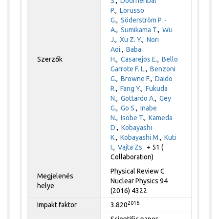
S.
,
Doornenbal
P.
,
Lorusso
G.
,
Söderström P. -
A.
,
Sumikama T.
,
Wu
J.
,
Xu Z. Y.
,
Nori
Aoi.
,
Baba
Szerzők
H.
,
Casarejos E.
,
Bello
Garrote F. L.
,
Benzoni
G.
,
Browne F.
,
Daido
R.
,
Fang Y.
,
Fukuda
N.
,
Gottardo A.
,
Gey
G.
,
Go S.
,
Inabe
N.
,
Isobe T.
,
Kameda
D.
,
Kobayashi
K.
,
Kobayashi M.
,
Kuti
I.
,
Vajta Zs.
+ 51 (
Collaboration)
Physical Review C
Megjelenés
Nuclear Physics 94
helye
(2016) 4322
2016
Impakt faktor
3.820
Scientific paper,