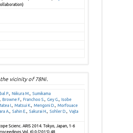
ollaboration)
he vicinity of 78Ni.
al P.
,
Niikura M.
,
Sumikama
,
Browne F.
,
Franchoo S.
,
Gey G.
,
Isobe
atea I.
,
Matsui K.
,
Mengoni D.
,
Morfouace
ra A.
,
Sahin E.
,
Sakurai H.
,
Sohler D.
,
Vajta
ope Scienc. ARIS 2014. Tokyo, Japan, 1-6
oceedings Vol. 6) 0 (2015) 48