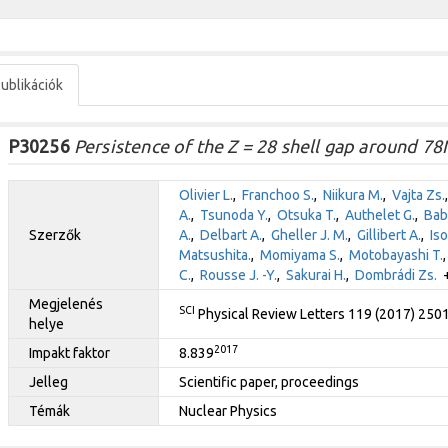
ublikációk
P30256
Persistence of the Z = 28 shell gap around 78N
Olivier L.
,
Franchoo S.
,
Niikura M.
,
Vajta Zs.
A.
,
Tsunoda Y.
,
Otsuka T.
,
Authelet G.
,
Bab
Szerzők
A.
,
Delbart A.
,
Gheller J. M.
,
Gillibert A.
,
Iso
Matsushita.
,
Momiyama S.
,
Motobayashi T.
C.
,
Rousse J. -Y.
,
Sakurai H.
,
Dombrádi Zs.
+
Megjelenés
SCI
Physical Review Letters 119 (2017) 250
helye
2017
Impakt faktor
8.839
Jelleg
Scientific paper, proceedings
Témák
Nuclear Physics