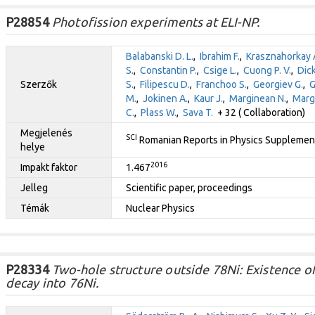
P28854
Photofission experiments at ELI-NP.
Balabanski D. L.
,
Ibrahim F.
,
Krasznahorkay A
S.
,
Constantin P.
,
Csige L.
,
Cuong P. V.
,
Dick
Szerzők
S.
,
Filipescu D.
,
Franchoo S.
,
Georgiev G.
,
G
M.
,
Jokinen A.
,
Kaur J.
,
Marginean N.
,
Marg
C.
,
Plass W.
,
Sava T.
+ 32 ( Collaboration)
Megjelenés
SCI
Romanian Reports in Physics Supplemen
helye
2016
Impakt faktor
1.467
Jelleg
Scientific paper, proceedings
Témák
Nuclear Physics
P28334
Two-hole structure outside 78Ni: Existence o
decay into 76Ni.