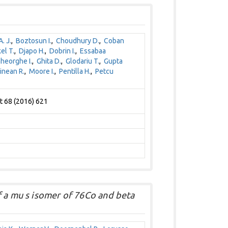
. J.
,
Boztosun I.
,
Choudhury D.
,
Coban
el T.
,
Djapo H.
,
Dobrin I.
,
Essabaa
heorghe I.
,
Ghita D.
,
Glodariu T.
,
Gupta
inean R.
,
Moore I.
,
Pentilla H.
,
Petcu
t 68 (2016) 621
f a mu s isomer of 76Co and beta