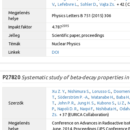
V.
,
Lefebvre L.
,
Sohler D.
,
Vajta Zs.
+ 42 ( C
Megjelenés
Physics Letters B 751 (2015) 306
helye
2015
Impakt faktor
4.787
Jelleg
Scientific paper, proceedings
Témák
Nuclear Physics
Linkek
DOI
P27820
Systematic study of beta-decay properties in t
Xu Z. Y.
,
Nishimura S.
,
Lorusso G.
,
Doornenb
T.
,
Söderström P. -A.
,
Watanabe H.
,
Baba H.
Szerzők
T.
,
John P. R.
,
Jung H. S.
,
Kubono S.
,
Li Z.
,
M
P.
,
Napoli D. R.
,
Naqvi F.
,
Nishibata H.
,
Odaha
Zs.
+ 37 (EURICA Collaboration)
Megjelenés
Conference on Advances in Radioactive Isot
helye
June, 2014. Proceedings (JPS Conference Pr