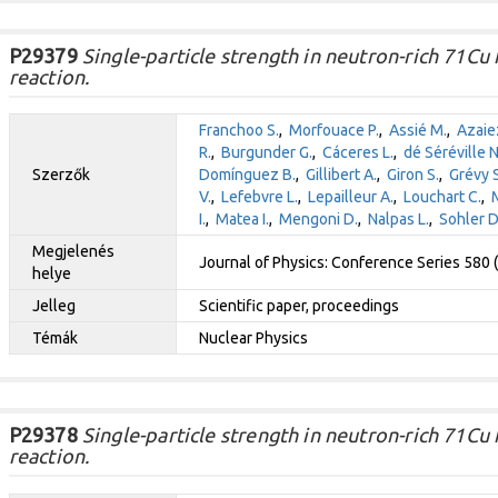
P29379
Single-particle strength in neutron-rich 71Cu
reaction.
Franchoo S.
,
Morfouace P.
,
Assié M.
,
Azaiez
R.
,
Burgunder G.
,
Cáceres L.
,
dé Séréville N
Szerzők
Domínguez B.
,
Gillibert A.
,
Giron S.
,
Grévy S
V.
,
Lefebvre L.
,
Lepailleur A.
,
Louchart C.
,
I.
,
Matea I.
,
Mengoni D.
,
Nalpas L.
,
Sohler D
Megjelenés
Journal of Physics: Conference Series 580
helye
Jelleg
Scientific paper, proceedings
Témák
Nuclear Physics
P29378
Single-particle strength in neutron-rich 71Cu
reaction.