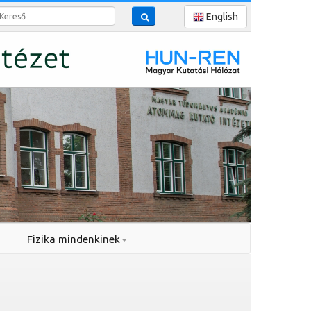
reső
English
Fizika mindenkinek