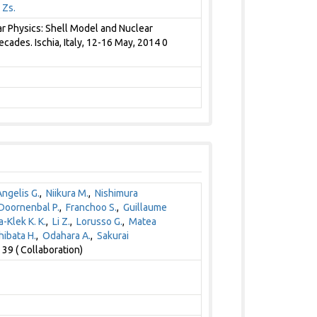
 Zs.
ar Physics: Shell Model and Nuclear
cades. Ischia, Italy, 12-16 May, 2014 0
ngelis G.
,
Niikura M.
,
Nishimura
Doornenbal P.
,
Franchoo S.
,
Guillaume
-Klek K. K.
,
Li Z.
,
Lorusso G.
,
Matea
hibata H.
,
Odahara A.
,
Sakurai
39 ( Collaboration)