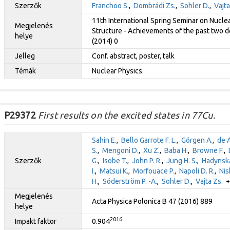
Szerzők
Franchoo S.
,
Dombrádi Zs.
,
Sohler D.
,
Vajta
11th International Spring Seminar on Nucle
Megjelenés
Structure - Achievements of the past two de
helye
(2014) 0
Jelleg
Conf. abstract, poster, talk
Témák
Nuclear Physics
P29372
First results on the excited states in 77Cu.
Sahin E.
,
Bello Garrote F. L.
,
Görgen A.
,
de A
S.
,
Mengoni D.
,
Xu Z.
,
Baba H.
,
Browne F.
,
Szerzők
G.
,
Isobe T.
,
John P. R.
,
Jung H. S.
,
Hadynska
I.
,
Matsui K.
,
Morfouace P.
,
Napoli D. R.
,
Nis
H.
,
Söderström P. -A.
,
Sohler D.
,
Vajta Zs.
+ 
Megjelenés
Acta Physica Polonica B 47 (2016) 889
helye
2016
Impakt faktor
0.904