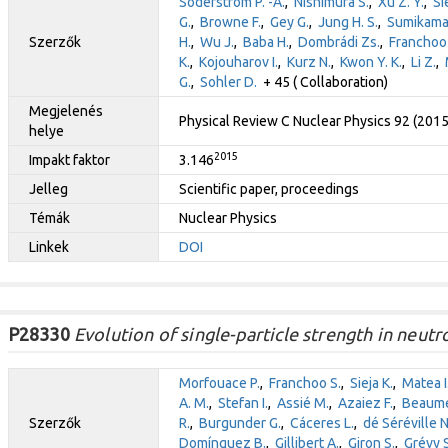
Söderström P. -A.
,
Nishimura S.
,
Xu Z. Y.
,
Si
G.
,
Browne F.
,
Gey G.
,
Jung H. S.
,
Sumikama
Szerzők
H.
,
Wu J.
,
Baba H.
,
Dombrádi Zs.
,
Franchoo 
K.
,
Kojouharov I.
,
Kurz N.
,
Kwon Y. K.
,
Li Z.
,
G.
,
Sohler D.
+ 45 ( Collaboration)
Megjelenés
Physical Review C Nuclear Physics 92 (201
helye
2015
Impakt faktor
3.146
Jelleg
Scientific paper, proceedings
Témák
Nuclear Physics
Linkek
DOI
P28330
Evolution of single-particle strength in neutr
Morfouace P.
,
Franchoo S.
,
Sieja K.
,
Matea I
A. M.
,
Stefan I.
,
Assié M.
,
Azaiez F.
,
Beaume
Szerzők
R.
,
Burgunder G.
,
Cáceres L.
,
dé Séréville N
Domínguez B.
,
Gillibert A.
,
Giron S.
,
Grévy S