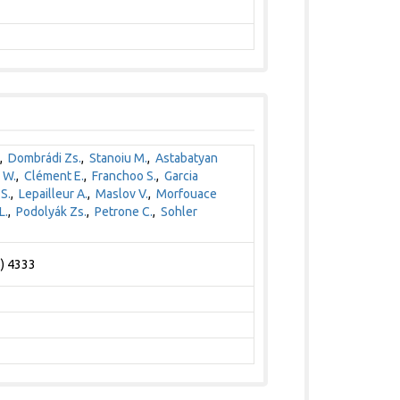
,
Dombrádi Zs.
,
Stanoiu M.
,
Astabatyan
 W.
,
Clément E.
,
Franchoo S.
,
Garcia
S.
,
Lepailleur A.
,
Maslov V.
,
Morfouace
L.
,
Podolyák Zs.
,
Petrone C.
,
Sohler
6) 4333