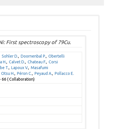
i: First spectroscopy of 79Cu.
,
Sohler D.
,
Doornenbal P.
,
Obertelli
a H.
,
Calvet D.
,
Chateau F.
,
Corsi
be T.
,
Lapoux V.
,
Masafumi
,
Otsu H.
,
Péron C.
,
Peyaud A.
,
Pollacco E.
 66 ( Collaboration)
1