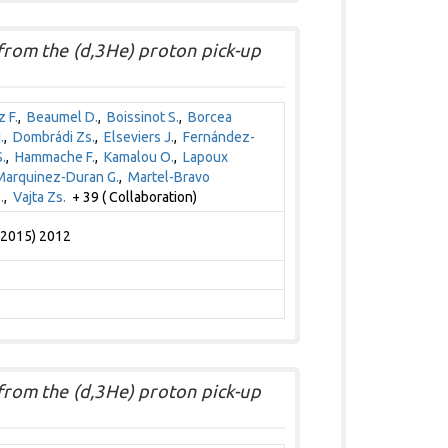
 from the (d,3He) proton pick-up
 F.
,
Beaumel D.
,
Boissinot S.
,
Borcea
.
,
Dombrádi Zs.
,
Elseviers J.
,
Fernández-
.
,
Hammache F.
,
Kamalou O.
,
Lapoux
Marquinez-Duran G.
,
Martel-Bravo
.
,
Vajta Zs.
+ 39 ( Collaboration)
 (2015) 2012
 from the (d,3He) proton pick-up