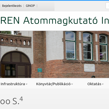
Ke
Bejelentkezés
GINOP
Infrastruktúra
Könyvtár/Publikáció
Oktatás
4
oo S.