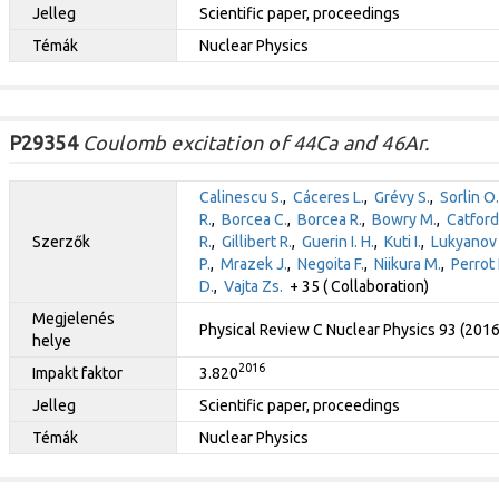
Jelleg
Scientific paper, proceedings
Témák
Nuclear Physics
P29354
Coulomb excitation of 44Ca and 46Ar.
Calinescu S.
,
Cáceres L.
,
Grévy S.
,
Sorlin O.
R.
,
Borcea C.
,
Borcea R.
,
Bowry M.
,
Catford
Szerzők
R.
,
Gillibert R.
,
Guerin I. H.
,
Kuti I.
,
Lukyanov 
P.
,
Mrazek J.
,
Negoita F.
,
Niikura M.
,
Perrot 
D.
,
Vajta Zs.
+ 35 ( Collaboration)
Megjelenés
Physical Review C Nuclear Physics 93 (201
helye
2016
Impakt faktor
3.820
Jelleg
Scientific paper, proceedings
Témák
Nuclear Physics