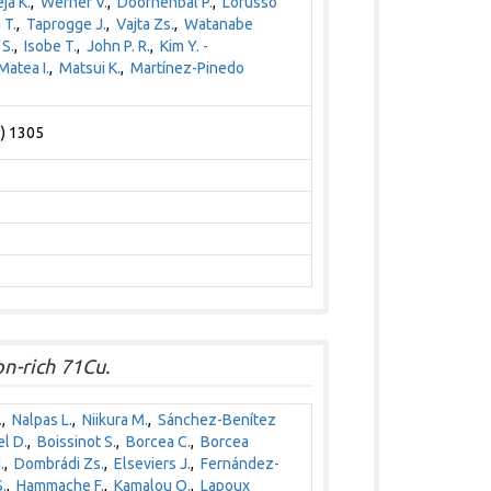
eja K.
,
Werner V.
,
Doornenbal P.
,
Lorusso
 T.
,
Taprogge J.
,
Vajta Zs.
,
Watanabe
S.
,
Isobe T.
,
John P. R.
,
Kim Y. -
Matea I.
,
Matsui K.
,
Martínez-Pinedo
5) 1305
on-rich 71Cu.
.
,
Nalpas L.
,
Niikura M.
,
Sánchez-Benítez
l D.
,
Boissinot S.
,
Borcea C.
,
Borcea
.
,
Dombrádi Zs.
,
Elseviers J.
,
Fernández-
.
,
Hammache F.
,
Kamalou O.
,
Lapoux