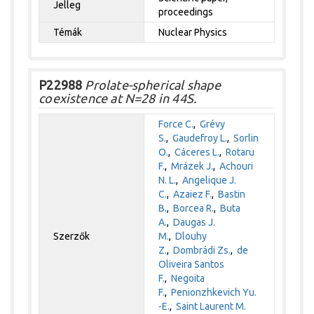
Jelleg
proceedings
Témák
Nuclear Physics
P22988
Prolate-spherical shape
coexistence at N=28 in 44S.
Force C.
,
Grévy
S.
,
Gaudefroy L.
,
Sorlin
O.
,
Cáceres L.
,
Rotaru
F.
,
Mrázek J.
,
Achouri
N. L.
,
Angelique J.
C.
,
Azaiez F.
,
Bastin
B.
,
Borcea R.
,
Buta
A.
,
Daugas J.
Szerzők
M.
,
Dlouhy
Z.
,
Dombrádi Zs.
,
de
Oliveira Santos
F.
,
Negoita
F.
,
Penionzhkevich Yu.
-E.
,
Saint Laurent M.