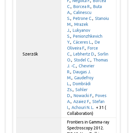
F.
,
Negoita F.
,
Borcea
C.
,
Borcea R.
,
Buta
A.
,
Calinescu
S.
,
Petrone C.
,
Stanoiu
M.
,
Mrazek
J.
,
Lukyanov
S.
,
Penionzhkevich
Y.
,
Cáceres L.
,
De
Oliveira F.
,
Force
Szerzők
C.
,
Lebhertz D.
,
Sorlin
O.
,
Stodel C.
,
Thomas
J. -C.
,
Chevrier
R.
,
Daugas J.
M.
,
Gaudefroy
L.
,
Dombrádi
Zs.
,
Sohler
D.
,
Nowacki F.
,
Poves
A.
,
Azaiez F.
,
Stefan
I.
,
Achouri N. L.
+ 31 (
Collaboration)
Frontiers in Gamma-ray
Spectroscopy 2012.