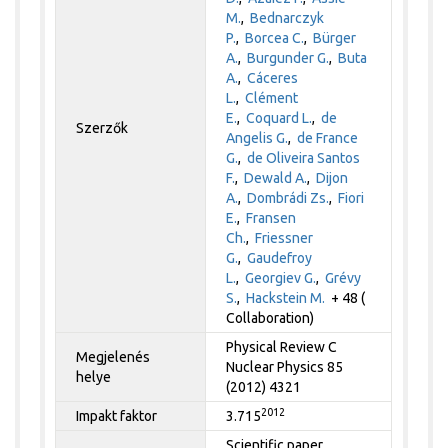
M.
,
Bednarczyk
P.
,
Borcea C.
,
Bürger
A.
,
Burgunder G.
,
Buta
A.
,
Cáceres
L.
,
Clément
E.
,
Coquard L.
,
de
Szerzők
Angelis G.
,
de France
G.
,
de Oliveira Santos
F.
,
Dewald A.
,
Dijon
A.
,
Dombrádi Zs.
,
Fiori
E.
,
Fransen
Ch.
,
Friessner
G.
,
Gaudefroy
L.
,
Georgiev G.
,
Grévy
S.
,
Hackstein M.
+ 48 (
Collaboration)
Physical Review C
Megjelenés
Nuclear Physics 85
helye
(2012) 4321
2012
Impakt faktor
3.715
Scientific paper,