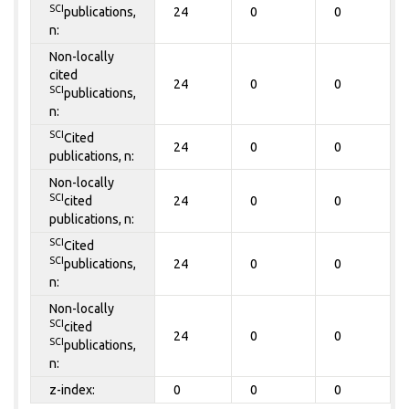
SCI
publications,
24
0
0
n:
Non-locally
cited
24
0
0
SCI
publications,
n:
SCI
Cited
24
0
0
publications, n:
Non-locally
SCI
cited
24
0
0
publications, n:
SCI
Cited
SCI
publications,
24
0
0
n:
Non-locally
SCI
cited
24
0
0
SCI
publications,
n:
z-index:
0
0
0