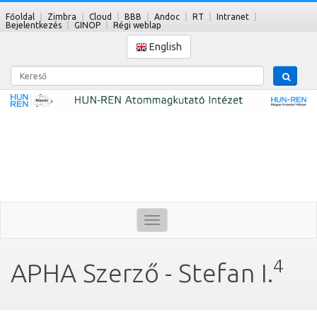
Főoldal
Zimbra
Cloud
BBB
Andoc
RT
Intranet
Bejelentkezés
GINOP
Régi weblap
English
Kereső
Toggle
navigation
4
APHA Szerző - Stefan I.