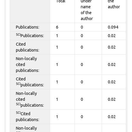
Total
under
the
name
author
of the
author
Publications:
6
0
0.094
SCI
Publications:
1
0
0.02
Cited
1
0
0.02
publications:
Non-locally
cited
1
0
0.02
publications:
Cited
1
0
0.02
SCI
publications:
Non-locally
cited
1
0
0.02
SCI
publications:
SCI
Cited
1
0
0.02
publications:
Non-locally