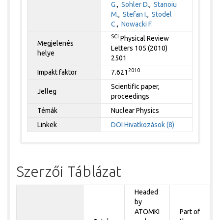
G.
,
Sohler D.
,
Stanoiu
M.
,
Stefan I.
,
Stodel
C.
,
Nowacki F.
SCI
Physical Review
Megjelenés
Letters 105 (2010)
helye
2501
2010
Impakt faktor
7.621
Scientific paper,
Jelleg
proceedings
Témák
Nuclear Physics
Linkek
DOI
Hivatkozások (8)
Szerzői Táblázat
Headed
by
ATOMKI
Part of