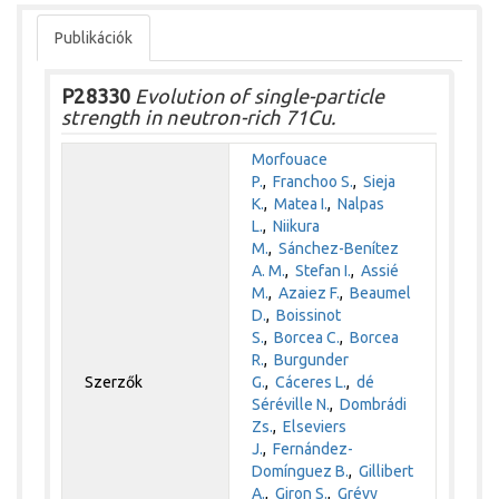
Publikációk
P28330
Evolution of single-particle
strength in neutron-rich 71Cu.
Morfouace
P.
,
Franchoo S.
,
Sieja
K.
,
Matea I.
,
Nalpas
L.
,
Niikura
M.
,
Sánchez-Benítez
A. M.
,
Stefan I.
,
Assié
M.
,
Azaiez F.
,
Beaumel
D.
,
Boissinot
S.
,
Borcea C.
,
Borcea
R.
,
Burgunder
Szerzők
G.
,
Cáceres L.
,
dé
Séréville N.
,
Dombrádi
Zs.
,
Elseviers
J.
,
Fernández-
Domínguez B.
,
Gillibert
A.
,
Giron S.
,
Grévy