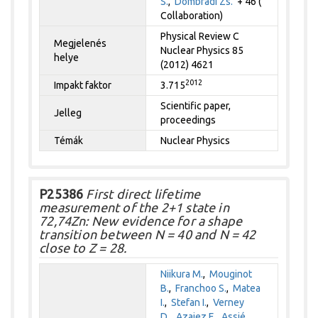
S.
,
Dombrádi Zs.
+ 46 (
Collaboration)
Physical Review C
Megjelenés
Nuclear Physics 85
helye
(2012) 4621
2012
Impakt faktor
3.715
Scientific paper,
Jelleg
proceedings
Témák
Nuclear Physics
P25386
First direct lifetime
measurement of the 2+1 state in
72,74Zn: New evidence for a shape
transition between N = 40 and N = 42
close to Z = 28.
Niikura M.
,
Mouginot
B.
,
Franchoo S.
,
Matea
I.
,
Stefan I.
,
Verney
D.
,
Azaiez F.
,
Assié