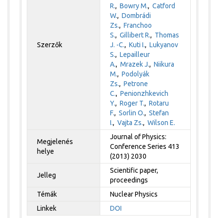
R.
,
Bowry M.
,
Catford
W.
,
Dombrádi
Zs.
,
Franchoo
S.
,
Gillibert R.
,
Thomas
Szerzők
J. -C.
,
Kuti I.
,
Lukyanov
S.
,
Lepailleur
A.
,
Mrazek J.
,
Niikura
M.
,
Podolyák
Zs.
,
Petrone
C.
,
Penionzhkevich
Y.
,
Roger T.
,
Rotaru
F.
,
Sorlin O.
,
Stefan
I.
,
Vajta Zs.
,
Wilson E.
Journal of Physics:
Megjelenés
Conference Series 413
helye
(2013) 2030
Scientific paper,
Jelleg
proceedings
Témák
Nuclear Physics
Linkek
DOI