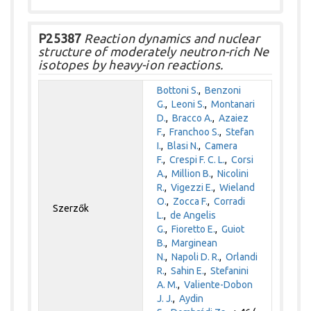
P25387
Reaction dynamics and nuclear
structure of moderately neutron-rich Ne
isotopes by heavy-ion reactions.
Bottoni S.
,
Benzoni
G.
,
Leoni S.
,
Montanari
D.
,
Bracco A.
,
Azaiez
F.
,
Franchoo S.
,
Stefan
I.
,
Blasi N.
,
Camera
F.
,
Crespi F. C. L.
,
Corsi
A.
,
Million B.
,
Nicolini
R.
,
Vigezzi E.
,
Wieland
O.
,
Zocca F.
,
Corradi
Szerzők
L.
,
de Angelis
G.
,
Fioretto E.
,
Guiot
B.
,
Marginean
N.
,
Napoli D. R.
,
Orlandi
R.
,
Sahin E.
,
Stefanini
A. M.
,
Valiente-Dobon
J. J.
,
Aydin