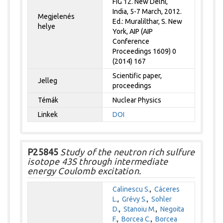
FIG 12. New Delhi,
India, 5-7 March, 2012.
Megjelenés
Ed.: Muralilthar, S. New
helye
York, AIP (AIP
Conference
Proceedings 1609) 0
(2014) 167
Scientific paper,
Jelleg
proceedings
Témák
Nuclear Physics
Linkek
DOI
P25845
Study of the neutron rich sulfure
isotope 43S through intermediate
energy Coulomb excitation.
Calinescu S.
,
Cáceres
L.
,
Grévy S.
,
Sohler
D.
,
Stanoiu M.
,
Negoita
F.
,
Borcea C.
,
Borcea