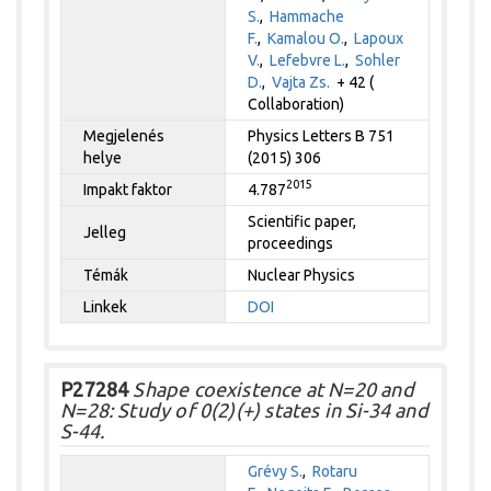
S.
,
Hammache
F.
,
Kamalou O.
,
Lapoux
V.
,
Lefebvre L.
,
Sohler
D.
,
Vajta Zs.
+ 42 (
Collaboration)
Megjelenés
Physics Letters B 751
helye
(2015) 306
2015
Impakt faktor
4.787
Scientific paper,
Jelleg
proceedings
Témák
Nuclear Physics
Linkek
DOI
P27284
Shape coexistence at N=20 and
N=28: Study of 0(2)(+) states in Si-34 and
S-44.
Grévy S.
,
Rotaru