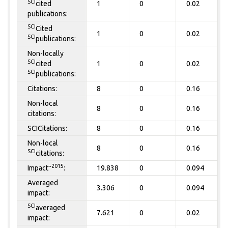
SCI
cited
1
0
0.02
publications:
SCI
Cited
1
0
0.02
SCI
publications:
Non-locally
SCI
cited
1
0
0.02
SCI
publications:
Citations:
8
0
0.16
Non-local
8
0
0.16
citations:
SCICitations:
8
0
0.16
Non-local
8
0
0.16
SCI
citations:
~2015
Impact
:
19.838
0
0.094
Averaged
3.306
0
0.094
impact:
SCI
averaged
7.621
0
0.02
impact: