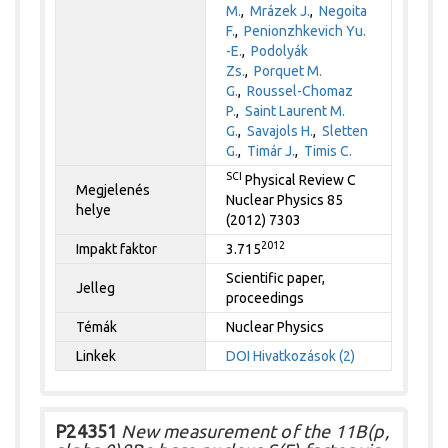
M.
,
Mrázek J.
,
Negoita
F.
,
Penionzhkevich Yu.
-E.
,
Podolyák
Zs.
,
Porquet M.
G.
,
Roussel-Chomaz
P.
,
Saint Laurent M.
G.
,
Savajols H.
,
Sletten
G.
,
Timár J.
,
Timis C.
SCI
Physical Review C
Megjelenés
Nuclear Physics 85
helye
(2012) 7303
2012
Impakt faktor
3.715
Scientific paper,
Jelleg
proceedings
Témák
Nuclear Physics
Linkek
DOI
Hivatkozások (2)
P24351
New measurement of the 11B(p,