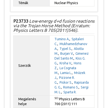
Témák
Nuclear Physics
P23733
Low-energy d+d fusion reactions
via the Trojan Horse Method (Erratum:
Physics Letters B 705(2011)546).
Tumino A.
,
Spitaleri
C.
,
Mukhamedzhanov
A.
,
Typel S.
,
Aliotta
M.
,
Burjan V.
,
Gimenez
Del Santo M.
,
Kiss G.
G.
,
Kroha V.
,
Hons
Szerzők
Z.
,
La Cognata
M.
,
Lamia L.
,
Mrázek
J.
,
Pizzone R.
G.
,
Piskor S.
,
Rapisarda
G. G.
,
Romano S.
,
Sergi
M. L.
,
Sparta R.
SCI
Megjelenés
Physics Letters B
helye
700 (2011) 111