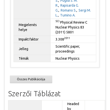
S.
,
Puglia S. M.
R.
,
Rapisarda G.
G.
,
Romano S.
,
Sergi M.
L.
,
Tumino A.
SCI
Physical Review C
Megjelenés
Nuclear Physics 83
helye
(2011) 5801
2011
Impakt faktor
3.308
Scientific paper,
Jelleg
proceedings
Témák
Nuclear Physics
Összes Publikációja
Szerzői Táblázat
Headed
by