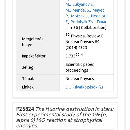
M.
,
Lukyanov S.
M.
,
Mandal S.
,
Mayet
P.
,
Mrázek J.
,
Negoita
F.
,
Podolyák Zs.
,
Timár
J.
+ 36 ( Collaboration)
SCI
Physical Review C
Megjelenés
Nuclear Physics 89
helye
(2014) 4323
2014
Impakt faktor
3.733
Scientific paper,
Jelleg
proceedings
Témák
Nuclear Physics
Linkek
DOI
Hivatkozások (2)
P25824
The fluorine destruction in stars:
First experimental study of the 19F(p,
alpha 0)16O reaction at strophysical
energies.