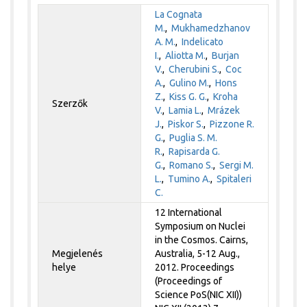
La Cognata
M.
,
Mukhamedzhanov
A. M.
,
Indelicato
I.
,
Aliotta M.
,
Burjan
V.
,
Cherubini S.
,
Coc
A.
,
Gulino M.
,
Hons
Z.
,
Kiss G. G.
,
Kroha
Szerzők
V.
,
Lamia L.
,
Mrázek
J.
,
Piskor S.
,
Pizzone R.
G.
,
Puglia S. M.
R.
,
Rapisarda G.
G.
,
Romano S.
,
Sergi M.
L.
,
Tumino A.
,
Spitaleri
C.
12 International
Symposium on Nuclei
in the Cosmos. Cairns,
Megjelenés
Australia, 5-12 Aug.,
helye
2012. Proceedings
(Proceedings of
Science PoS(NIC XII))