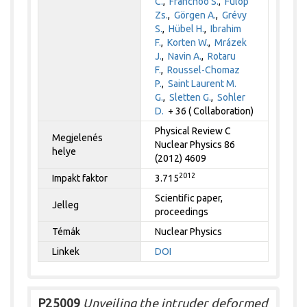
C.
,
Franchoo S.
,
Fülöp
Zs.
,
Görgen A.
,
Grévy
S.
,
Hübel H.
,
Ibrahim
F.
,
Korten W.
,
Mrázek
J.
,
Navin A.
,
Rotaru
F.
,
Roussel-Chomaz
P.
,
Saint Laurent M.
G.
,
Sletten G.
,
Sohler
D.
+ 36 ( Collaboration)
Physical Review C
Megjelenés
Nuclear Physics 86
helye
(2012) 4609
2012
Impakt faktor
3.715
Scientific paper,
Jelleg
proceedings
Témák
Nuclear Physics
Linkek
DOI
P25009
Unveiling the intruder deformed