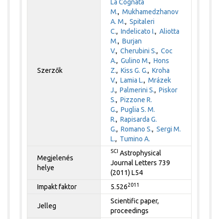
La Cognata
M.
,
Mukhamedzhanov
A. M.
,
Spitaleri
C.
,
Indelicato I.
,
Aliotta
M.
,
Burjan
V.
,
Cherubini S.
,
Coc
A.
,
Gulino M.
,
Hons
Szerzők
Z.
,
Kiss G. G.
,
Kroha
V.
,
Lamia L.
,
Mrázek
J.
,
Palmerini S.
,
Piskor
S.
,
Pizzone R.
G.
,
Puglia S. M.
R.
,
Rapisarda G.
G.
,
Romano S.
,
Sergi M.
L.
,
Tumino A.
SCI
Astrophysical
Megjelenés
Journal Letters 739
helye
(2011) L54
2011
Impakt faktor
5.526
Scientific paper,
Jelleg
proceedings