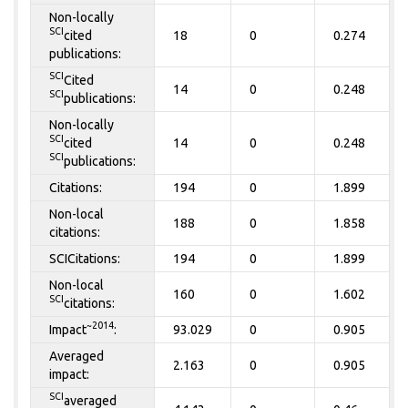
Non-locally
SCI
cited
18
0
0.274
publications:
SCI
Cited
14
0
0.248
SCI
publications:
Non-locally
SCI
cited
14
0
0.248
SCI
publications:
Citations:
194
0
1.899
Non-local
188
0
1.858
citations:
SCICitations:
194
0
1.899
Non-local
160
0
1.602
SCI
citations:
~2014
Impact
:
93.029
0
0.905
Averaged
2.163
0
0.905
impact:
SCI
averaged