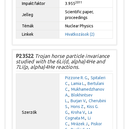
2011
Impakt faktor
3.955
Scientific paper,
Jelleg
proceedings
Témák
Nuclear Physics
Linkek
Hivatkozások (2)
P23522
Trojan horse particle invariance
studied with the 6Li(d, alpha)4He and
7Li(p, alpha)4He reactions.
Pizzone R. G.
,
Spitaleri
C.
,
Lamia L.
,
Bertulani
C.
,
Mukhamedzhanov
A.
,
Blokhintsev
L.
,
Burjan V.
,
Cherubini
S.
,
Hons Z.
,
Kiss G.
Szerzők
G.
,
Kroha V.
,
La
Cognata M.
,
Li
C.
,
Mrázek J.
,
Piskor