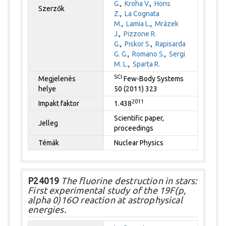
G.
,
Kroha V.
,
Hons
Szerzők
Z.
,
La Cognata
M.
,
Lamia L.
,
Mrázek
J.
,
Pizzone R.
G.
,
Piskor S.
,
Rapisarda
G. G.
,
Romano S.
,
Sergi
M. L.
,
Sparta R.
SCI
Megjelenés
Few-Body Systems
helye
50 (2011) 323
2011
Impakt faktor
1.438
Scientific paper,
Jelleg
proceedings
Témák
Nuclear Physics
P24019
The fluorine destruction in stars:
First experimental study of the 19F(p,
alpha 0)16O reaction at astrophysical
energies.