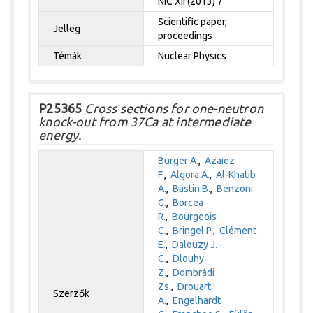
NIC XII (2013) 7
Scientific paper,
Jelleg
proceedings
Témák
Nuclear Physics
P25365
Cross sections for one-neutron
knock-out from 37Ca at intermediate
energy.
Bürger A.
,
Azaiez
F.
,
Algora A.
,
Al-Khatib
A.
,
Bastin B.
,
Benzoni
G.
,
Borcea
R.
,
Bourgeois
C.
,
Bringel P.
,
Clément
E.
,
Dalouzy J. -
C.
,
Dlouhy
Z.
,
Dombrádi
Zs.
,
Drouart
Szerzők
A.
,
Engelhardt