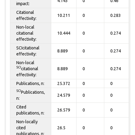
4.143
0
0.46
impact:
Citational
10.211
0
0.283
effectivity:
Non-local
citational
10.444
0
0.274
effectivity:
SCIcitational
8.889
0
0.274
effectivity:
Non-local
SCI
citational
8.889
0
0.274
effectivity:
Publications, n:
25.372
0
0
SCI
Publications,
24.579
0
0
n:
Cited
26.579
0
0
publications, n:
Non-locally
cited
26.5
0
0
publications, n: