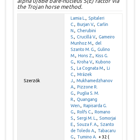
alpha 0)8Be bare-nucleus S(E) factor via
the Trojan horse method.
Lamia L.
,
Spitaleri
C.
,
Burjan V.
,
Carlin
N.
,
Cherubini
S.
,
Crucillá V.
,
Gameiro
Munhoz M.
,
del
Szanto M. G.
,
Gulino
M.
,
Hons Z.
,
Kiss G.
G.
,
Kroha V.
,
Kubono
S.
,
La Cognata M.
,
Li
C.
,
Mrázek
Szerzők
J.
,
Mukhamedzhanov
A.
,
Pizzone R.
G.
,
Puglia S. M.
R.
,
Quangang
Wen.
,
Rapisarda G.
G.
,
Rolfs C.
,
Romano
S.
,
Sergi M. L.
,
Somorjai
E.
,
Souza F. A.
,
Szanto
de Toledo A.
,
Tabacaru
G.
,
Tumino A.
+ 32 (