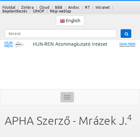
Főoldal
Zimbra
Cloud
BBB
Andoc
RT
Intranet
Bejelentkezés
GINOP
Régi weblap
English
Kereső
Toggle
navigation
4
APHA Szerző - Mrázek J.