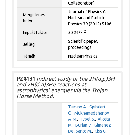
Collaboration)
Journal of Physics G
Megjelenés
Nuclear and Particle
helye
Physics 39 (2012) 5106
2012
Impakt faktor
5.326
Scientific paper,
Jelleg
proceedings
Témák
Nuclear Physics
P24181
Indirect study of the 2H(d,p)3H
and 2H(d,n)3He reactions at
astrophysical energies via the Trojan
Horse Method.
Tumino A.
,
Spitaleri
C.
,
Mukhamedzhanov
A. M.
,
Typel S.
,
Aliotta
M.
,
Burjan V.
,
Gimenez
Del Santo M.
,
Kiss G.