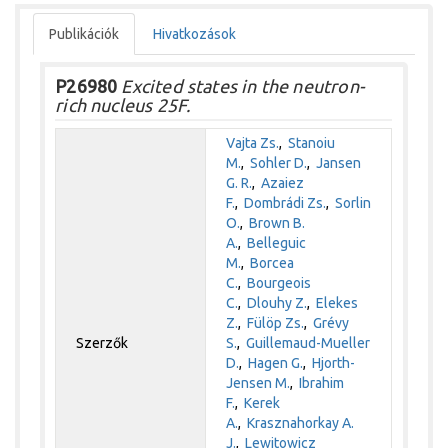
Publikációk
Hivatkozások
P26980
Excited states in the neutron-
rich nucleus 25F.
Vajta Zs.
,
Stanoiu
M.
,
Sohler D.
,
Jansen
G. R.
,
Azaiez
F.
,
Dombrádi Zs.
,
Sorlin
O.
,
Brown B.
A.
,
Belleguic
M.
,
Borcea
C.
,
Bourgeois
C.
,
Dlouhy Z.
,
Elekes
Z.
,
Fülöp Zs.
,
Grévy
Szerzők
S.
,
Guillemaud-Mueller
D.
,
Hagen G.
,
Hjorth-
Jensen M.
,
Ibrahim
F.
,
Kerek
A.
,
Krasznahorkay A.
J.
,
Lewitowicz