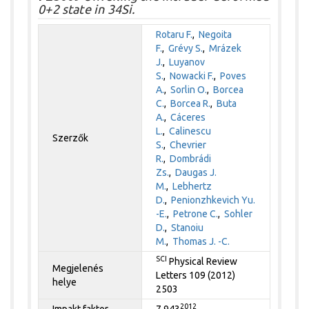
0+2 state in 34Si.
Rotaru F.
,
Negoita
F.
,
Grévy S.
,
Mrázek
J.
,
Luyanov
S.
,
Nowacki F.
,
Poves
A.
,
Sorlin O.
,
Borcea
C.
,
Borcea R.
,
Buta
A.
,
Cáceres
L.
,
Calinescu
Szerzők
S.
,
Chevrier
R.
,
Dombrádi
Zs.
,
Daugas J.
M.
,
Lebhertz
D.
,
Penionzhkevich Yu.
-E.
,
Petrone C.
,
Sohler
D.
,
Stanoiu
M.
,
Thomas J. -C.
SCI
Physical Review
Megjelenés
Letters 109 (2012)
helye
2503
2012
Impakt faktor
7.943