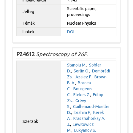
Scientific paper,
Jelleg
proceedings
Témák
Nuclear Physics
Linkek
DOI
P24612
Spectroscopy of 26F.
Stanoiu M.
,
Sohler
D.
,
Sorlin O.
,
Dombrádi
Zs.
,
Azaiez F.
,
Brown
B. A.
,
Borcea
C.
,
Bourgeois
C.
,
Elekes Z.
,
Fülöp
Zs.
,
Grévy
S.
,
Guillemaud-Mueller
D.
,
Ibrahim F.
,
Kerek
A.
,
Krasznahorkay A.
Szerzők
J.
,
Lewitowicz
M.
,
Lukyanov S.