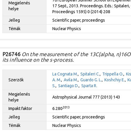
7th European Summer School on Experimental
Megjelenés
17 Sept., 2013. Proceedings. Eds.: Spitaleri,
helye
Proceedings 1595) 0 (2014) 208
Jelleg
Scientific paper, proceedings
Témák
Nuclear Physics
P26746
On the measurement of the 13C(alpha, n)16O 
its influence on the s-process.
La Cognata M.
,
Spitaleri C.
,
Trippella O.
,
Kis
Szerzők
A. M.
,
Avila M.
,
Guardo G. L.
,
Koshchiy E.
,
K
S.
,
Santiago D.
,
Sparta R.
Megjelenés
Astrophysical Journal 777 (2013) 143
helye
2013
Impakt faktor
6.280
Jelleg
Scientific paper, proceedings
Témák
Nuclear Physics