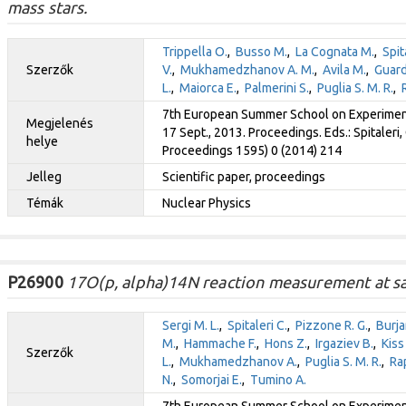
mass stars.
Trippella O.
,
Busso M.
,
La Cognata M.
,
Spit
Szerzők
V.
,
Mukhamedzhanov A. M.
,
Avila M.
,
Guard
L.
,
Maiorca E.
,
Palmerini S.
,
Puglia S. M. R.
,
7th European Summer School on Experimental
Megjelenés
17 Sept., 2013. Proceedings. Eds.: Spitaleri,
helye
Proceedings 1595) 0 (2014) 214
Jelleg
Scientific paper, proceedings
Témák
Nuclear Physics
P26900
17O(p, alpha)14N reaction measurement at sa
Sergi M. L.
,
Spitaleri C.
,
Pizzone R. G.
,
Burja
M.
,
Hammache F.
,
Hons Z.
,
Irgaziev B.
,
Kiss
Szerzők
L.
,
Mukhamedzhanov A.
,
Puglia S. M. R.
,
Rap
N.
,
Somorjai E.
,
Tumino A.