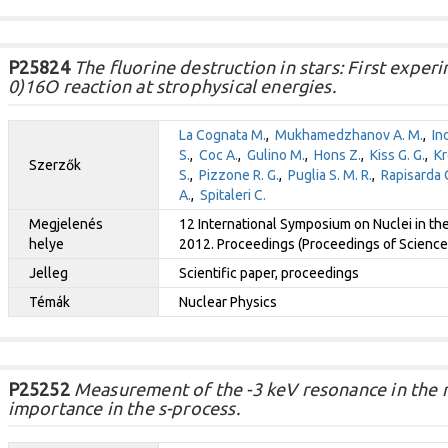
P25824
The fluorine destruction in stars: First exper
0)16O reaction at strophysical energies.
La Cognata M.
,
Mukhamedzhanov A. M.
,
Ind
S.
,
Coc A.
,
Gulino M.
,
Hons Z.
,
Kiss G. G.
,
Kr
Szerzők
S.
,
Pizzone R. G.
,
Puglia S. M. R.
,
Rapisarda G
A.
,
Spitaleri C.
Megjelenés
12 International Symposium on Nuclei in the
helye
2012. Proceedings (Proceedings of Science P
Jelleg
Scientific paper, proceedings
Témák
Nuclear Physics
P25252
Measurement of the -3 keV resonance in the r
importance in the s-process.