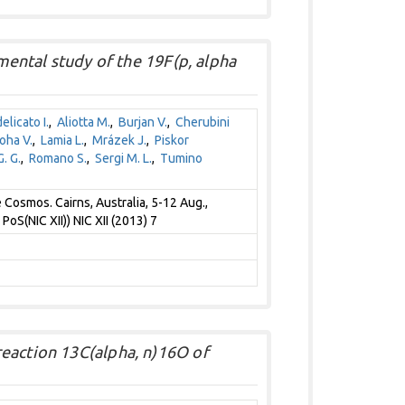
imental study of the 19F(p, alpha
elicato I.
,
Aliotta M.
,
Burjan V.
,
Cherubini
oha V.
,
Lamia L.
,
Mrázek J.
,
Piskor
. G.
,
Romano S.
,
Sergi M. L.
,
Tumino
 Cosmos. Cairns, Australia, 5-12 Aug.,
oS(NIC XII)) NIC XII (2013) 7
eaction 13C(alpha, n)16O of