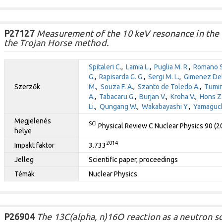
P27127
Measurement of the 10 keV resonance in the 1
the Trojan Horse method.
Spitaleri C.
,
Lamia L.
,
Puglia M. R.
,
Romano S
G.
,
Rapisarda G. G.
,
Sergi M. L.
,
Gimenez Del
Szerzők
M.
,
Souza F. A.
,
Szanto de Toledo A.
,
Tumin
A.
,
Tabacaru G.
,
Burjan V.
,
Kroha V.
,
Hons Z
Li.
,
Qungang W.
,
Wakabayashi Y.
,
Yamaguch
Megjelenés
SCI
Physical Review C Nuclear Physics 90 (
helye
2014
Impakt faktor
3.733
Jelleg
Scientific paper, proceedings
Témák
Nuclear Physics
P26904
The 13C(alpha, n)16O reaction as a neutron so