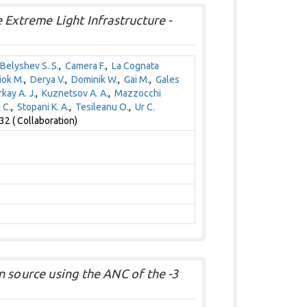
 Extreme Light Infrastructure -
Belyshev S. S.
,
Camera F.
,
La Cognata
ok M.
,
Derya V.
,
Dominik W.
,
Gai M.
,
Gales
kay A. J.
,
Kuznetsov A. A.
,
Mazzocchi
 C.
,
Stopani K. A.
,
Tesileanu O.
,
Ur C.
32 ( Collaboration)
n source using the ANC of the -3