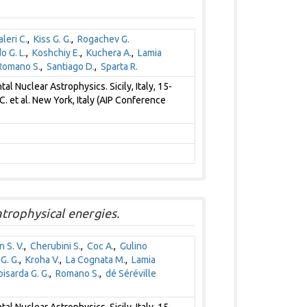
aleri C.
,
Kiss G. G.
,
Rogachev G.
o G. L.
,
Koshchiy E.
,
Kuchera A.
,
Lamia
Romano S.
,
Santiago D.
,
Sparta R.
 Nuclear Astrophysics. Sicily, Italy, 15-
 C. et al. New York, Italy (AIP Conference
trophysical energies.
n S. V.
,
Cherubini S.
,
Coc A.
,
Gulino
 G. G.
,
Kroha V.
,
La Cognata M.
,
Lamia
isarda G. G.
,
Romano S.
,
dé Séréville