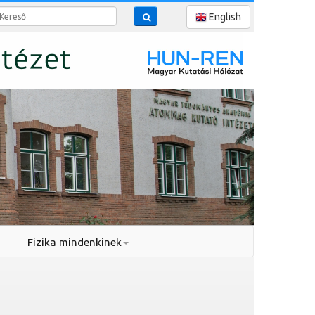
reső
English
Fizika mindenkinek