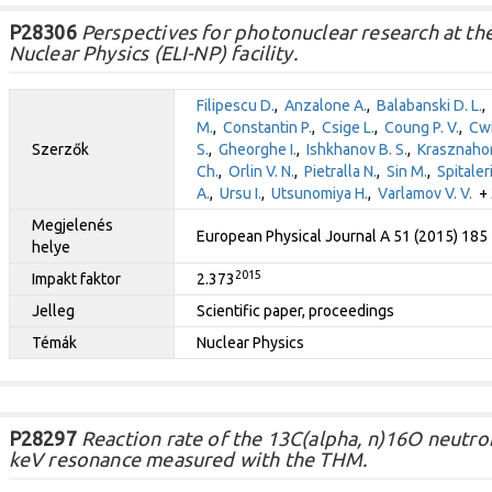
P28306
Perspectives for photonuclear research at the
Nuclear Physics (ELI-NP) facility.
Filipescu D.
,
Anzalone A.
,
Balabanski D. L.
,
M.
,
Constantin P.
,
Csige L.
,
Coung P. V.
,
Cwi
Szerzők
S.
,
Gheorghe I.
,
Ishkhanov B. S.
,
Krasznahor
Ch.
,
Orlin V. N.
,
Pietralla N.
,
Sin M.
,
Spitaleri
A.
,
Ursu I.
,
Utsunomiya H.
,
Varlamov V. V.
+ 
Megjelenés
European Physical Journal A 51 (2015) 185
helye
2015
Impakt faktor
2.373
Jelleg
Scientific paper, proceedings
Témák
Nuclear Physics
P28297
Reaction rate of the 13C(alpha, n)16O neutro
keV resonance measured with the THM.