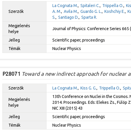
La Cognata M.
,
Spitaleri C.
,
Trippella O.
,
Kis
Szerzők
A. M.
,
Avila M.
,
Guardo G. L.
,
Koshchiy E.
,
K
S.
,
Santiago D.
,
Sparta R.
Megjelenés
Journal of Physics: Conference Series 665
helye
Jelleg
Scientific paper, proceedings
Témák
Nuclear Physics
P28071
Toward a new indirect approach for nuclear as
Szerzők
La Cognata M.
,
Kiss G. G.
,
Trippella O.
,
Spita
13th Conference on Nuclei in the Cosmos. NI
Megjelenés
2014. Proceedings. Eds: Elekes Zs., Fülöp Zs
helye
NIC XIII (2015) 43
Jelleg
Scientific paper, proceedings
Témák
Nuclear Physics