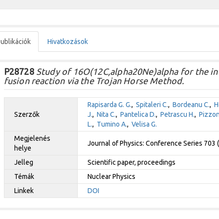
ublikációk
Hivatkozások
P28728
Study of 16O(12C,alpha20Ne)alpha for the in
fusion reaction via the Trojan Horse Method.
Rapisarda G. G.
,
Spitaleri C.
,
Bordeanu C.
,
H
Szerzők
J.
,
Nita C.
,
Pantelica D.
,
Petrascu H.
,
Pizzon
L.
,
Tumino A.
,
Velisa G.
Megjelenés
Journal of Physics: Conference Series 703
helye
Jelleg
Scientific paper, proceedings
Témák
Nuclear Physics
Linkek
DOI