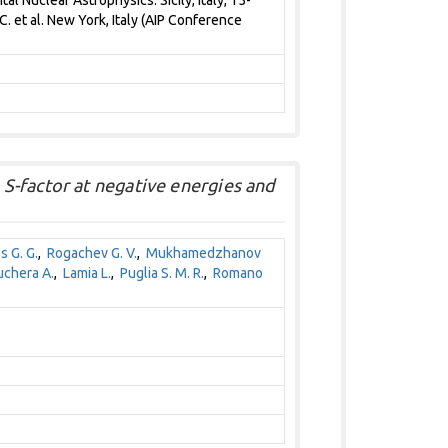
 Nuclear Astrophysics. Sicily, Italy, 15-
 C. et al. New York, Italy (AIP Conference
S-factor at negative energies and
s G. G.
,
Rogachev G. V.
,
Mukhamedzhanov
uchera A.
,
Lamia L.
,
Puglia S. M. R.
,
Romano