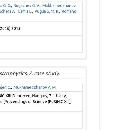
s G. G.
,
Rogachev G. V.
,
Mukhamedzhanov
uchera A.
,
Lamia L.
,
Puglia S. M. R.
,
Romano
 (2016) 2013
trophysics. A case study.
leri C.
,
Mukhamedzhanov A. M.
C XIII. Debrecen, Hungary, 7-11 July,
. (Proceedings of Science (PoS(NIC XIII))