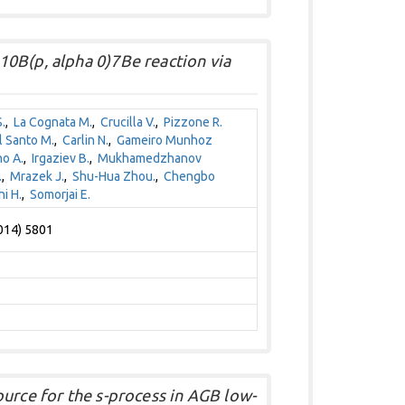
0B(p, alpha 0)7Be reaction via
.
,
La Cognata M.
,
Crucilla V.
,
Pizzone R.
 Santo M.
,
Carlin N.
,
Gameiro Munhoz
o A.
,
Irgaziev B.
,
Mukhamedzhanov
.
,
Mrazek J.
,
Shu-Hua Zhou.
,
Chengbo
i H.
,
Somorjai E.
2014) 5801
urce for the s-process in AGB low-