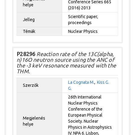
Conference Series 665
helye
(2016) 2013
Scientific paper,
Jelleg
proceedings
Témák
Nuclear Physics
P28296
Reaction rate of the 13C(alpha,
n)16O neutron source using the ANC of
the -3 keV resonance measured with the
THM.
La Cognata M.
,
Kiss G.
Szerzők
G.
26th International
Nuclear Physics
Conference of the
European Physical
Megjelenés
Society. Nuclear
helye
Physics in Astrophysics
IV. NPA 6. Lisbon,