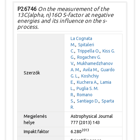
P26746
On the measurement of the
13C(alpha, n)16O S-factor at negative
energies and its influence on the s-
process.
La Cognata
M.
,
Spitaleri
C.
,
Trippella O.
,
Kiss G.
G.
,
Rogachev G.
V.
,
Mukhamedzhanov
A. M.
,
Avila M.
,
Guardo
Szerzők
G. L.
,
Koshchiy
E.
,
Kuchera A.
,
Lamia
L.
,
Puglia S. M.
R.
,
Romano
S.
,
Santiago D.
,
Sparta
R.
Megjelenés
Astrophysical Journal
helye
777 (2013) 143
2013
Impakt faktor
6.280