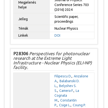
Megjelenés
Conference Series 703
helye
(2016) 2024
Scientific paper,
Jelleg
proceedings
Témák
Nuclear Physics
Linkek
DOI
P28306
Perspectives for photonuclear
research at the Extreme Light
Infrastructure - Nuclear Physics (ELI-NP)
facility.
Filipescu D.
,
Anzalone
A.
,
Balabanski D.
L.
,
Belyshev S.
S.
,
Camera F.
,
La
Cognata
M.
,
Constantin
P.
,
Csige L.
,
Coung P.