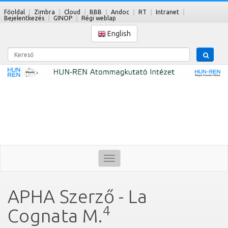
Főoldal
Zimbra
Cloud
BBB
Andoc
RT
Intranet
Bejelentkezés
GINOP
Régi weblap
English
Kereső
Toggle
navigation
APHA Szerző - La
4
Cognata M.