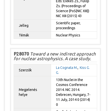
Eds: Elekes Zs., Fülöp
Zs. (Proceedings of
Science (PoS(NIC XIII))
NIC XIII (2015) 43
Scientific paper,
Jelleg
proceedings
Témák
Nuclear Physics
P28070
Toward a new indirect approach
for nuclear astrophysics. A case study.
La Cognata M.
,
Kiss G.
Szerzők
G.
13th Nuclei in the
Cosmos Conference
Megjelenés
2014. NIC 2014.
helye
Debrecen, Hungary, 7-
11 July, 2014 0 (2014)
0