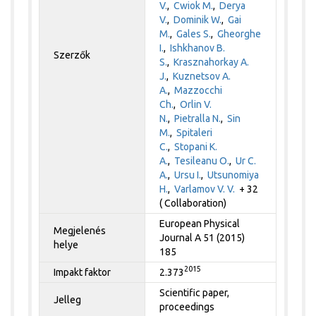
V.
,
Cwiok M.
,
Derya
V.
,
Dominik W.
,
Gai
M.
,
Gales S.
,
Gheorghe
I.
,
Ishkhanov B.
Szerzők
S.
,
Krasznahorkay A.
J.
,
Kuznetsov A.
A.
,
Mazzocchi
Ch.
,
Orlin V.
N.
,
Pietralla N.
,
Sin
M.
,
Spitaleri
C.
,
Stopani K.
A.
,
Tesileanu O.
,
Ur C.
A.
,
Ursu I.
,
Utsunomiya
H.
,
Varlamov V. V.
+ 32
( Collaboration)
European Physical
Megjelenés
Journal A 51 (2015)
helye
185
2015
Impakt faktor
2.373
Scientific paper,
Jelleg
proceedings