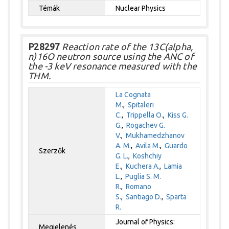
Témák
Nuclear Physics
P28297
Reaction rate of the 13C(alpha,
n)16O neutron source using the ANC of
the -3 keV resonance measured with the
THM.
La Cognata
M.
,
Spitaleri
C.
,
Trippella O.
,
Kiss G.
G.
,
Rogachev G.
V.
,
Mukhamedzhanov
A. M.
,
Avila M.
,
Guardo
Szerzők
G. L.
,
Koshchiy
E.
,
Kuchera A.
,
Lamia
L.
,
Puglia S. M.
R.
,
Romano
S.
,
Santiago D.
,
Sparta
R.
Journal of Physics:
Megjelenés