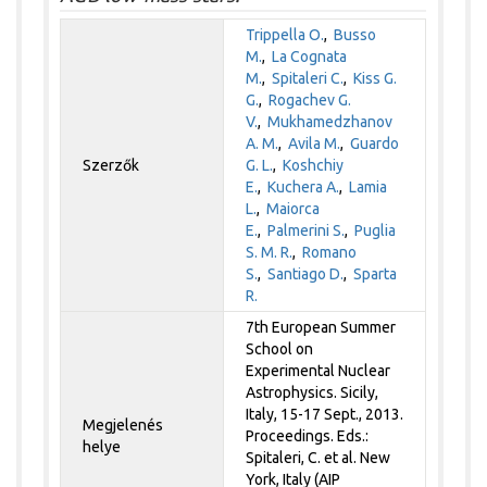
Trippella O.
,
Busso
M.
,
La Cognata
M.
,
Spitaleri C.
,
Kiss G.
G.
,
Rogachev G.
V.
,
Mukhamedzhanov
A. M.
,
Avila M.
,
Guardo
Szerzők
G. L.
,
Koshchiy
E.
,
Kuchera A.
,
Lamia
L.
,
Maiorca
E.
,
Palmerini S.
,
Puglia
S. M. R.
,
Romano
S.
,
Santiago D.
,
Sparta
R.
7th European Summer
School on
Experimental Nuclear
Astrophysics. Sicily,
Italy, 15-17 Sept., 2013.
Megjelenés
Proceedings. Eds.:
helye
Spitaleri, C. et al. New
York, Italy (AIP