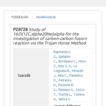
Publikációk
Hivatkozások
P28728
Study of
16O(12C,alpha20Ne)alpha for the
investigation of carbon-carbon fusion
reaction via the Trojan Horse Method.
Rapisarda G.
G.
,
Spitaleri
C.
,
Bordeanu C.
,
Hons
Z.
,
Kiss G. G.
,
La
Cognata M.
,
Mrazek
Szerzők
J.
,
Nita C.
,
Pantelica
D.
,
Petrascu
H.
,
Pizzone R.
G.
,
Romano S.
,
Szücs
T.
,
Trache L.
,
Tumino
A.
,
Velisa G.
Journal of Physics: