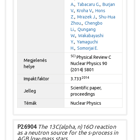
A.
,
Tabacaru G.
,
Burjan
V.
,
Kroha V.
,
Hons
Z.
,
Mrazek J.
,
Shu-Hua
Zhou.
,
Chengbo
Li.
,
Qungang
W.
,
Wakabayashi
Y.
,
Yamaguchi
H.
,
Somorjai E.
SCI
Physical Review C
Megjelenés
Nuclear Physics 90
helye
(2014) 5801
2014
Impakt faktor
3.733
Scientific paper,
Jelleg
proceedings
Témák
Nuclear Physics
P26904
The 13C(alpha, n)16O reaction
as a neutron source for the s-process in
AGB low-mass stars.