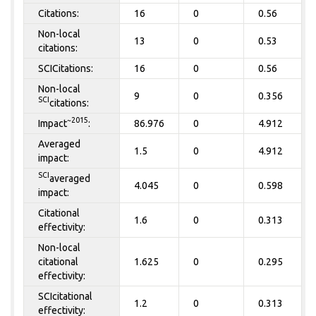
Citations:
16
0
0.56
Non-local
13
0
0.53
citations:
SCICitations:
16
0
0.56
Non-local
9
0
0.356
SCI
citations:
~2015
Impact
:
86.976
0
4.912
Averaged
1.5
0
4.912
impact:
SCI
averaged
4.045
0
0.598
impact:
Citational
1.6
0
0.313
effectivity:
Non-local
citational
1.625
0
0.295
effectivity:
SCIcitational
1.2
0
0.313
effectivity: