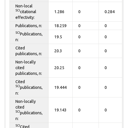
Non-local
SCI
citational
1.286
0
0.284
effectivity:
Publications, n:
18.259
0
0
SCI
Publications,
19.5
0
0
n:
Cited
20.3
0
0
publications, n:
Non-locally
cited
20.25
0
0
publications, n:
Cited
SCI
publications,
19.444
0
0
n:
Non-locally
cited
19.143
0
0
SCI
publications,
n:
SCI
Cited