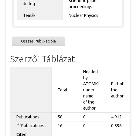
Scientific paper,
Jelleg
proceedings
Témák
Nuclear Physics
Összes Publikációja
Szerzői Táblázat
Headed
by
ATOMKI
Part of
Total
under
the
name
author
of the
author
Publications:
58
0
4.912
SCI
Publications:
16
0
0.598
Cited