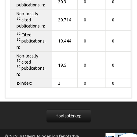
20.3
0
0
publications, n:
Non-locally
SCI
cited
20.714
0
0
publications, n:
SCI
Cited
SCI
publications,
19.444
0
0
n:
Non-locally
SCI
cited
19.5
0
0
SCI
publications,
n:
z-index:
2
0
0
Honlaptérkép
© 2026
ATOMKI
. Minden jog fenntartva