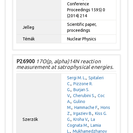
Conference
Proceedings 1595) 0
(2014) 214
Scientific paper,
Jelleg
proceedings
Témák
Nuclear Physics
P26900
17O(p, alpha)14N reaction
measurement at satrophysical energies.
Sergi M. L.
,
Spitaleri
C.
,
Pizzone R.
G.
,
Burjan S.
V.
,
Cherubini S.
,
Coc
A.
,
Gulino
M.
,
Hammache F.
,
Hons
Z.
,
Irgaziev B.
,
Kiss G.
Szerzők
G.
,
Kroha V.
,
La
Cognata M.
,
Lamia
L.
,
Mukhamedzhanov