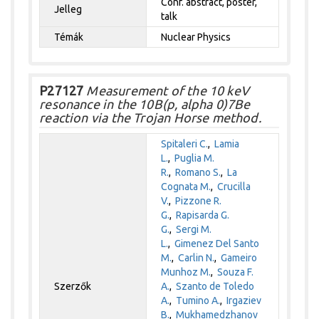
Conf. abstract, poster,
Jelleg
talk
Témák
Nuclear Physics
P27127
Measurement of the 10 keV
resonance in the 10B(p, alpha 0)7Be
reaction via the Trojan Horse method.
Spitaleri C.
,
Lamia
L.
,
Puglia M.
R.
,
Romano S.
,
La
Cognata M.
,
Crucilla
V.
,
Pizzone R.
G.
,
Rapisarda G.
G.
,
Sergi M.
L.
,
Gimenez Del Santo
M.
,
Carlin N.
,
Gameiro
Munhoz M.
,
Souza F.
Szerzők
A.
,
Szanto de Toledo
A.
,
Tumino A.
,
Irgaziev
B.
,
Mukhamedzhanov