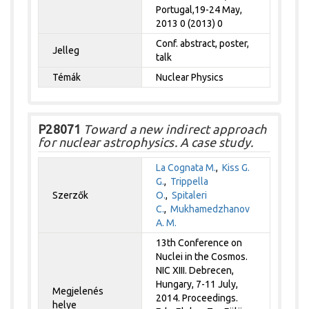
Portugal,19-24 May,
2013 0 (2013) 0
Conf. abstract, poster,
Jelleg
talk
Témák
Nuclear Physics
P28071
Toward a new indirect approach
for nuclear astrophysics. A case study.
La Cognata M.
,
Kiss G.
G.
,
Trippella
Szerzők
O.
,
Spitaleri
C.
,
Mukhamedzhanov
A. M.
13th Conference on
Nuclei in the Cosmos.
NIC XIII. Debrecen,
Hungary, 7-11 July,
Megjelenés
2014. Proceedings.
helye