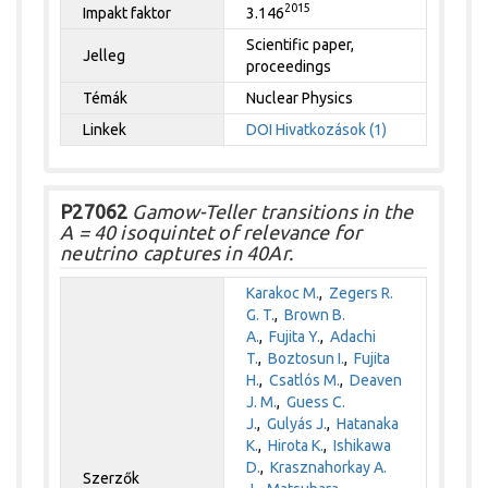
2015
Impakt faktor
3.146
Scientific paper,
Jelleg
proceedings
Témák
Nuclear Physics
Linkek
DOI
Hivatkozások (1)
P27062
Gamow-Teller transitions in the
A = 40 isoquintet of relevance for
neutrino captures in 40Ar.
Karakoc M.
,
Zegers R.
G. T.
,
Brown B.
A.
,
Fujita Y.
,
Adachi
T.
,
Boztosun I.
,
Fujita
H.
,
Csatlós M.
,
Deaven
J. M.
,
Guess C.
J.
,
Gulyás J.
,
Hatanaka
K.
,
Hirota K.
,
Ishikawa
D.
,
Krasznahorkay A.
Szerzők