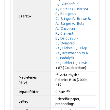
G.
,
Blumenfeld
Y.
,
Borcea C.
,
Borcea
R.
,
Bourgeois
Szerzők
C.
,
Bringel P.
,
Brown B.
A.
,
Bürger A.
,
Buta
A.
,
Chapman
R.
,
Clément
E.
,
Dalouzy J. -
C.
,
Dombrádi
Zs.
,
Elekes Z.
,
Fülöp
Zs.
,
Krasznahorkay A.
J.
,
Podolyák
Zs.
,
Sohler D.
,
Timár J.
+ 87 ( Collaboration)
SCI
Acta Physica
Megjelenés
Polonica B 40 (2009)
helye
419
2009
Impakt faktor
0.748
Scientific paper,
Jelleg
proceedings