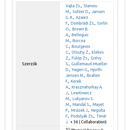
Vajta Zs.
,
Stanoiu
M.
,
Sohler D.
,
Jansen
G. R.
,
Azaiez
F.
,
Dombrádi Zs.
,
Sorlin
O.
,
Brown B.
A.
,
Belleguic
M.
,
Borcea
C.
,
Bourgeois
C.
,
Dlouhy Z.
,
Elekes
Z.
,
Fülöp Zs.
,
Grévy
Szerzők
S.
,
Guillemaud-Mueller
D.
,
Hagen G.
,
Hjorth-
Jensen M.
,
Ibrahim
F.
,
Kerek
A.
,
Krasznahorkay A.
J.
,
Lewitowicz
M.
,
Lukyanov S.
M.
,
Mandal S.
,
Mayet
P.
,
Mrázek J.
,
Negoita
F.
,
Podolyák Zs.
,
Timár
J.
+ 36 ( Collaboration)
SCI