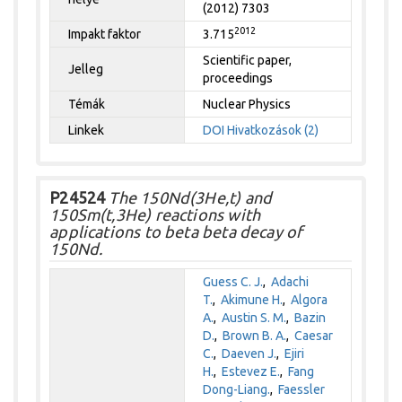
(2012) 7303
2012
Impakt faktor
3.715
Scientific paper,
Jelleg
proceedings
Témák
Nuclear Physics
Linkek
DOI
Hivatkozások (2)
P24524
The 150Nd(3He,t) and
150Sm(t,3He) reactions with
applications to beta beta decay of
150Nd.
Guess C. J.
,
Adachi
T.
,
Akimune H.
,
Algora
A.
,
Austin S. M.
,
Bazin
D.
,
Brown B. A.
,
Caesar
C.
,
Daeven J.
,
Ejiri
H.
,
Estevez E.
,
Fang
Dong-Liang.
,
Faessler