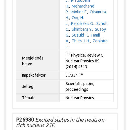
J.
,
Matsubara
H.
,
Meharchand
R.
,
Molina F.
,
Okamura
H.
,
Ong H.
J.
,
Perdikakis G.
,
Scholl
C.
,
Shimbara Y.
,
Susoy
G.
,
Suzuki T.
,
Tamii
A.
,
Thies J. H.
,
Zenihiro
J.
SCI
Physical Review C
Megjelenés
Nuclear Physics 89
helye
(2014) 4313
2014
Impakt faktor
3.733
Scientific paper,
Jelleg
proceedings
Témák
Nuclear Physics
P26980
Excited states in the neutron-
rich nucleus 25F.