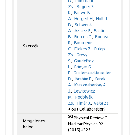
D.
,
Dombrádi
Zs.
,
Bogner S.
K.
,
Brown B.
A.
,
Hergert H.
,
Holt J.
D.
,
Schwenk
A.
,
Azaiez F.
,
Bastin
B.
,
Borcea C.
,
Borcea
R.
,
Bourgeois
Szerzők
C.
,
Elekes Z.
,
Fülöp
Zs.
,
Grévy
S.
,
Gaudefroy
L.
,
Grinyer G.
F.
,
Guillemaud-Mueller
D.
,
Ibrahim F.
,
Kerek
A.
,
Krasznahorkay A.
J.
,
Lewitowicz
M.
,
Podolyák
Zs.
,
Timár J.
,
Vajta Zs.
+ 60 ( Collaboration)
SCI
Physical Review C
Megjelenés
Nuclear Physics 92
helye
(2015) 4327