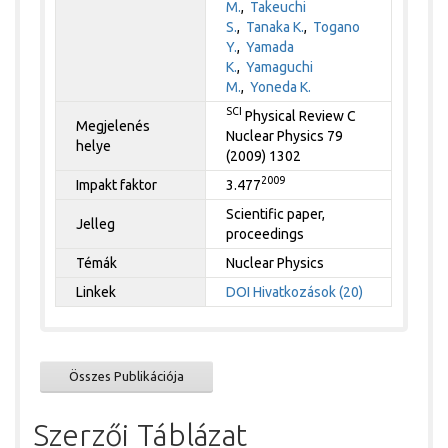
M.
,
Takeuchi
S.
,
Tanaka K.
,
Togano
Y.
,
Yamada
K.
,
Yamaguchi
M.
,
Yoneda K.
SCI
Physical Review C
Megjelenés
Nuclear Physics 79
helye
(2009) 1302
2009
Impakt faktor
3.477
Scientific paper,
Jelleg
proceedings
Témák
Nuclear Physics
Linkek
DOI
Hivatkozások (20)
Összes Publikációja
Szerzői Táblázat