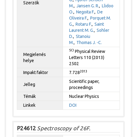
Szerzők
M.
,
Jansen G. R.
,
Llidoo
O.
,
Negoita F.
,
De
Oliveira F.
,
Porquet M.
G.
,
Rotaru F.
,
Saint
Laurent M. G.
,
Sohler
D.
,
Stanoiu
M.
,
Thomas J. -C.
SCI
Physical Review
Megjelenés
Letters 110 (2013)
helye
2502
2013
Impakt faktor
7.728
Scientific paper,
Jelleg
proceedings
Témák
Nuclear Physics
Linkek
DOI
P24612
Spectroscopy of 26F.