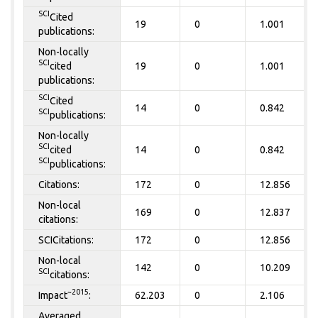
SCI
Cited
19
0
1.001
publications:
Non-locally
SCI
cited
19
0
1.001
publications:
SCI
Cited
14
0
0.842
SCI
publications:
Non-locally
SCI
cited
14
0
0.842
SCI
publications:
Citations:
172
0
12.856
Non-local
169
0
12.837
citations:
SCICitations:
172
0
12.856
Non-local
142
0
10.209
SCI
citations:
~2015
Impact
:
62.203
0
2.106
Averaged