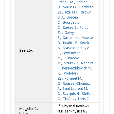
Stanoiu M.
,
Sohler
D.
,
Sorlin O.
,
Dombrádi
Zs.
,
Azaiez F.
,
Brown
B. A.
,
Borcea
C.
,
Bourgeois
C.
,
Elekes Z.
,
Fülöp
Zs.
,
Grévy
S.
,
Guillemaud-Mueller
D.
,
Ibrahim F.
,
Kerek
A.
,
Krasznahorkay A.
Szerzők
J.
,
Lewitowicz
M.
,
Lukyanov S.
M.
,
Mrázek J.
,
Negoita
F.
,
Penionzhkevich Yu.
-E.
,
Podolyák
Zs.
,
Porquet M.
G.
,
Roussel-Chomaz
P.
,
Saint Laurent M.
G.
,
Savajols H.
,
Sletten
G.
,
Timár J.
,
Timis C.
SCI
Physical Review C
Megjelenés
Nuclear Physics 85
helye