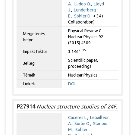
A.
,
Llidoo O.
,
Lloyd
J.
,
Lunderberg
E.
,
Sohler D.
+ 34 (
Collaboration)
Physical Review C
Megjelenés
Nuclear Physics 92
helye
(2015) 4309
2015
Impakt faktor
3.146
Scientific paper,
Jelleg
proceedings
Témák
Nuclear Physics
Linkek
DOI
P27914
Nuclear structure studies of 24F.
Cáceres L.
,
Lepailleur
A.
,
Sorlin O.
,
Stanoiu
M.
,
Sohler