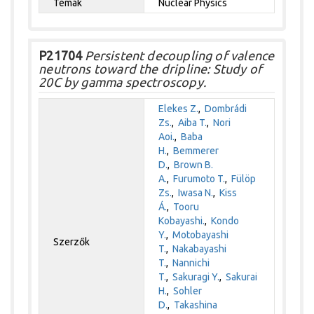
Témák
Nuclear Physics
P21704
Persistent decoupling of valence
neutrons toward the dripline: Study of
20C by gamma spectroscopy.
Elekes Z.
,
Dombrádi
Zs.
,
Aiba T.
,
Nori
Aoi.
,
Baba
H.
,
Bemmerer
D.
,
Brown B.
A.
,
Furumoto T.
,
Fülöp
Zs.
,
Iwasa N.
,
Kiss
Á.
,
Tooru
Kobayashi.
,
Kondo
Y.
,
Motobayashi
Szerzők
T.
,
Nakabayashi
T.
,
Nannichi
T.
,
Sakuragi Y.
,
Sakurai
H.
,
Sohler
D.
,
Takashina