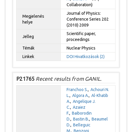
Collaboration)
Journal of Physics:
Megjelenés
Conference Series 202
helye
(2010) 2009
Scientific paper,
Jelleg
proceedings
Témák
Nuclear Physics
Linkek
DOI
Hivatkozások (2)
P21765
Recent results from GANIL.
Franchoo S.
,
Achouri N.
L.
,
Algora A.
,
Al-Khatib
A.
,
Angelique J.
C.
,
Azaiez
F.
,
Baiborodin
D.
,
Bastin B.
,
Beaumel
D.
,
Belleguic
M.
,
Benzoni