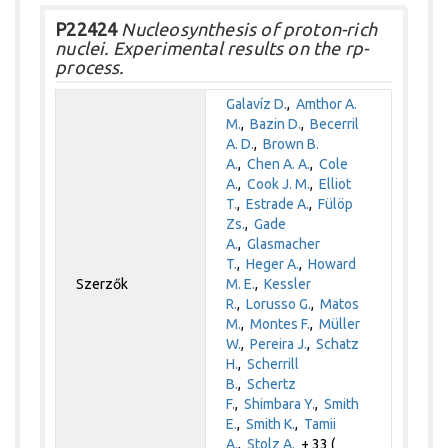
P22424
Nucleosynthesis of proton-rich
nuclei. Experimental results on the rp-
process.
Galavíz D.
,
Amthor A.
M.
,
Bazin D.
,
Becerril
A. D.
,
Brown B.
A.
,
Chen A. A.
,
Cole
A.
,
Cook J. M.
,
Elliot
T.
,
Estrade A.
,
Fülöp
Zs.
,
Gade
A.
,
Glasmacher
T.
,
Heger A.
,
Howard
Szerzők
M. E.
,
Kessler
R.
,
Lorusso G.
,
Matos
M.
,
Montes F.
,
Müller
W.
,
Pereira J.
,
Schatz
H.
,
Scherrill
B.
,
Schertz
F.
,
Shimbara Y.
,
Smith
E.
,
Smith K.
,
Tamii
A.
,
Stolz A.
+ 33 (