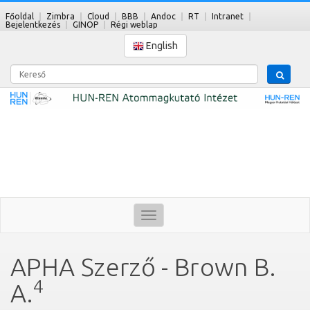
Főoldal
Zimbra
Cloud
BBB
Andoc
RT
Intranet
Bejelentkezés
GINOP
Régi weblap
English
Kereső
Toggle
navigation
APHA Szerző - Brown B.
4
A.