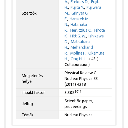
A.
,
Frekers D.
,
Fujita
H.
,
Fujita Y.
,
Fujiwara
Szerzők
M.
,
Grinyer G.
F.
,
Harakeh M.
N.
,
Hatanaka
K.
,
Herlitzius C.
,
Hirota
K.
,
Hitt G. W.
,
Ishikawa
D.
,
Matsubara
H.
,
Meharchand
R.
,
Molina F.
,
Okamura
H.
,
Ong H. J.
+ 43 (
Collaboration)
Physical Review C
Megjelenés
Nuclear Physics 83
helye
(2011) 4318
2011
Impakt faktor
3.308
Scientific paper,
Jelleg
proceedings
Témák
Nuclear Physics