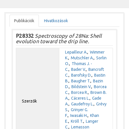
Publikációk
Hivatkozások
P28332
Spectroscopy of 28Na: Shell
evolution toward the drip line.
Lepailleur A.
,
Wimmer
K.
,
Mutschler A.
,
Sorlin
O.
,
Thomas J. -
C.
,
Bader V.
,
Bancroft
C.
,
Barofsky D.
,
Bastin
B.
,
Baugher T.
,
Bazin
D.
,
Bildstein V.
,
Borcea
C.
,
Borcea R.
,
Brown B.
A.
,
Cáceres L.
,
Gade
Szerzők
A.
,
Gaudefroy L.
,
Grévy
S.
,
Grinyer G.
F.
,
Iwasaki H.
,
Khan
E.
,
Kröll T.
,
Langer
C.
,
Lemasson