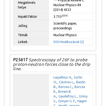
Physical Review C
Megjelenés
Nuclear Physics 89
helye
(2014) 4323
2014
Impakt faktor
3.733
Scientific paper,
Jelleg
proceedings
Témák
Nuclear Physics
Linkek
DOI
Hivatkozások (2)
P25617
Spectroscopy of 26F to probe
proton-neutron forces close to the drip
line.
Lepailleur A.
,
Sorlin
O.
,
Cáceres L.
,
Bastin
B.
,
Borcea C.
,
Borcea
R.
,
Brown B.
A.
,
Gaudefroy L.
,
Grévy
S.
,
Grinyer G. F.
,
Hagen
G.
,
Hjorth-Jensen