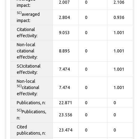
2.007
0
2.106
impact:
SCI
averaged
2.804
0
0.936
impact:
Citational
9.053
0
1.001
effectivity:
Non-local
citational
8.895
0
1.001
effectivity:
SCIcitational
7.474
0
1.001
effectivity:
Non-local
SCI
citational
7.474
0
1.001
effectivity:
Publications, n:
22.871
0
0
SCI
Publications,
23.556
0
0
n:
Cited
23.474
0
0
publications, n: