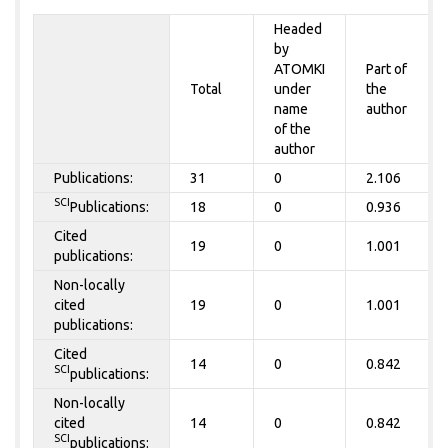
Headed
by
ATOMKI
Part of
Total
under
the
name
author
of the
author
Publications:
31
0
2.106
SCI
Publications:
18
0
0.936
Cited
19
0
1.001
publications:
Non-locally
cited
19
0
1.001
publications:
Cited
14
0
0.842
SCI
publications:
Non-locally
cited
14
0
0.842
SCI
publications: