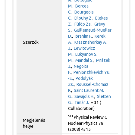
A.
,
Belleguic
M.
,
Borcea
C.
,
Bourgeois
C.
,
Dlouhy Z.
,
Elekes
Z.
,
Fülöp Zs.
,
Grévy
S.
,
Guillemaud-Mueller
D.
,
Ibrahim F.
,
Kerek
Szerzők
A.
,
Krasznahorkay A.
J.
,
Lewitowicz
M.
,
Lukyanov S.
M.
,
Mandal S.
,
Mrázek
J.
,
Negoita
F.
,
Penionzhkevich Yu.
-E.
,
Podolyák
Zs.
,
Roussel-Chomaz
P.
,
Saint Laurent M.
G.
,
Savajols H.
,
Sletten
G.
,
Timár J.
+ 31 (
Collaboration)
SCI
Physical Review C
Megjelenés
Nuclear Physics 78
helye
(2008) 4315