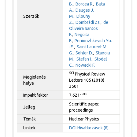
B.
,
Borcea R.
,
Buta
A.
,
Daugas J.
Szerzők
M.
,
Dlouhy
Z.
,
Dombrádi Zs.
,
de
Oliveira Santos
F.
,
Negoita
F.
,
Penionzhkevich Yu.
-E.
,
Saint Laurent M.
G.
,
Sohler D.
,
Stanoiu
M.
,
Stefan I.
,
Stodel
C.
,
Nowacki F.
SCI
Physical Review
Megjelenés
Letters 105 (2010)
helye
2501
2010
Impakt faktor
7.621
Scientific paper,
Jelleg
proceedings
Témák
Nuclear Physics
Linkek
DOI
Hivatkozások (8)