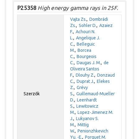
P25358
High energy gamma rays in 25F.
Vajta Zs.
,
Dombrádi
Zs.
,
Sohler D.
,
Azaiez
F.
,
Achouri N.
L.
,
Angelique J.
C.
,
Belleguic
M.
,
Borcea
C.
,
Bourgeois
C.
,
Daugas J. M.
,
de
Oliveira Santos
F.
,
Dlouhy Z.
,
Donzaud
C.
,
Duprat J.
,
Elekes
Z.
,
Grévy
Szerzők
S.
,
Guillemaud-Mueller
D.
,
Leenhardt
S.
,
Lewitowicz
M.
,
Lopez-Jimenez M.
J.
,
Lukyanov S.
M.
,
Mittig
W.
,
Penionzhkevich
Yu. -E.
,
Porquet M.