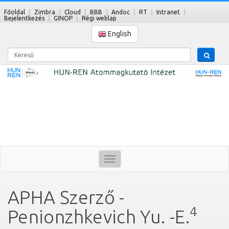
Főoldal
Zimbra
Cloud
BBB
Andoc
RT
Intranet
Bejelentkezés
GINOP
Régi weblap
English
Kereső
Toggle
navigation
APHA Szerző -
4
Penionzhkevich Yu. -E.