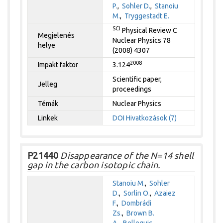
P.
,
Sohler D.
,
Stanoiu
M.
,
Tryggestadt E.
SCI
Physical Review C
Megjelenés
Nuclear Physics 78
helye
(2008) 4307
2008
Impakt faktor
3.124
Scientific paper,
Jelleg
proceedings
Témák
Nuclear Physics
Linkek
DOI
Hivatkozások (7)
P21440
Disappearance of the N=14 shell
gap in the carbon isotopic chain.
Stanoiu M.
,
Sohler
D.
,
Sorlin O.
,
Azaiez
F.
,
Dombrádi
Zs.
,
Brown B.