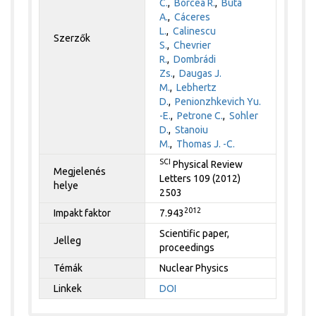
C.
,
Borcea R.
,
Buta
A.
,
Cáceres
L.
,
Calinescu
Szerzők
S.
,
Chevrier
R.
,
Dombrádi
Zs.
,
Daugas J.
M.
,
Lebhertz
D.
,
Penionzhkevich Yu.
-E.
,
Petrone C.
,
Sohler
D.
,
Stanoiu
M.
,
Thomas J. -C.
SCI
Physical Review
Megjelenés
Letters 109 (2012)
helye
2503
2012
Impakt faktor
7.943
Scientific paper,
Jelleg
proceedings
Témák
Nuclear Physics
Linkek
DOI