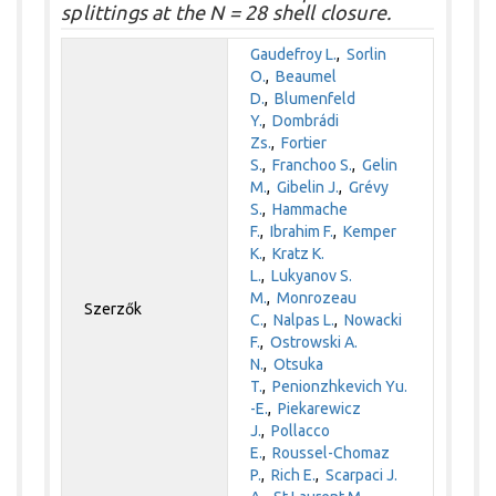
splittings at the N = 28 shell closure.
Gaudefroy L.
,
Sorlin
O.
,
Beaumel
D.
,
Blumenfeld
Y.
,
Dombrádi
Zs.
,
Fortier
S.
,
Franchoo S.
,
Gelin
M.
,
Gibelin J.
,
Grévy
S.
,
Hammache
F.
,
Ibrahim F.
,
Kemper
K.
,
Kratz K.
L.
,
Lukyanov S.
M.
,
Monrozeau
Szerzők
C.
,
Nalpas L.
,
Nowacki
F.
,
Ostrowski A.
N.
,
Otsuka
T.
,
Penionzhkevich Yu.
-E.
,
Piekarewicz
J.
,
Pollacco
E.
,
Roussel-Chomaz
P.
,
Rich E.
,
Scarpaci J.