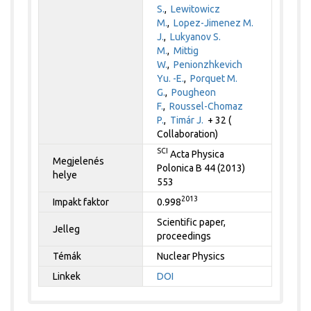
S.
,
Lewitowicz
M.
,
Lopez-Jimenez M.
J.
,
Lukyanov S.
M.
,
Mittig
W.
,
Penionzhkevich
Yu. -E.
,
Porquet M.
G.
,
Pougheon
F.
,
Roussel-Chomaz
P.
,
Timár J.
+ 32 (
Collaboration)
SCI
Acta Physica
Megjelenés
Polonica B 44 (2013)
helye
553
2013
Impakt faktor
0.998
Scientific paper,
Jelleg
proceedings
Témák
Nuclear Physics
Linkek
DOI