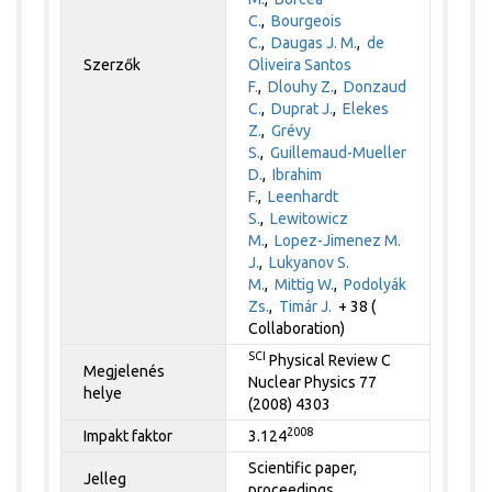
C.
,
Bourgeois
C.
,
Daugas J. M.
,
de
Szerzők
Oliveira Santos
F.
,
Dlouhy Z.
,
Donzaud
C.
,
Duprat J.
,
Elekes
Z.
,
Grévy
S.
,
Guillemaud-Mueller
D.
,
Ibrahim
F.
,
Leenhardt
S.
,
Lewitowicz
M.
,
Lopez-Jimenez M.
J.
,
Lukyanov S.
M.
,
Mittig W.
,
Podolyák
Zs.
,
Timár J.
+ 38 (
Collaboration)
SCI
Physical Review C
Megjelenés
Nuclear Physics 77
helye
(2008) 4303
2008
Impakt faktor
3.124
Scientific paper,
Jelleg
proceedings