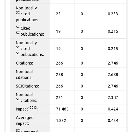
Non-locally
SCI
cited
22
0
0.233
publications:
SCI
Cited
19
0
0.215
SCI
publications:
Non-locally
SCI
cited
19
0
0.215
SCI
publications:
Citations:
266
0
2.746
Non-local
258
0
2.688
citations:
SCICitations:
266
0
2.746
Non-local
221
0
2.347
SCI
citations:
~2013
Impact
:
71.465
0
0.424
Averaged
1.832
0
0.424
impact:
SCI
averaged