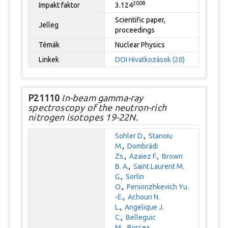
2008
Impakt faktor
3.124
Scientific paper,
Jelleg
proceedings
Témák
Nuclear Physics
Linkek
DOI
Hivatkozások (20)
P21110
In-beam gamma-ray
spectroscopy of the neutron-rich
nitrogen isotopes 19-22N.
Sohler D.
,
Stanoiu
M.
,
Dombrádi
Zs.
,
Azaiez F.
,
Brown
B. A.
,
Saint Laurent M.
G.
,
Sorlin
O.
,
Penionzhkevich Yu.
-E.
,
Achouri N.
L.
,
Angelique J.
C.
,
Belleguic
M.
,
Borcea