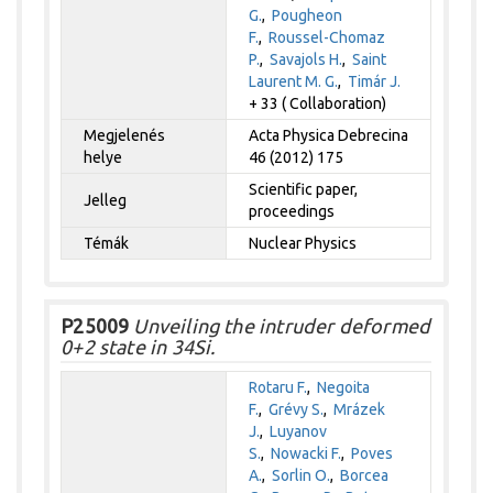
G.
,
Pougheon
F.
,
Roussel-Chomaz
P.
,
Savajols H.
,
Saint
Laurent M. G.
,
Timár J.
+ 33 ( Collaboration)
Megjelenés
Acta Physica Debrecina
helye
46 (2012) 175
Scientific paper,
Jelleg
proceedings
Témák
Nuclear Physics
P25009
Unveiling the intruder deformed
0+2 state in 34Si.
Rotaru F.
,
Negoita
F.
,
Grévy S.
,
Mrázek
J.
,
Luyanov
S.
,
Nowacki F.
,
Poves
A.
,
Sorlin O.
,
Borcea