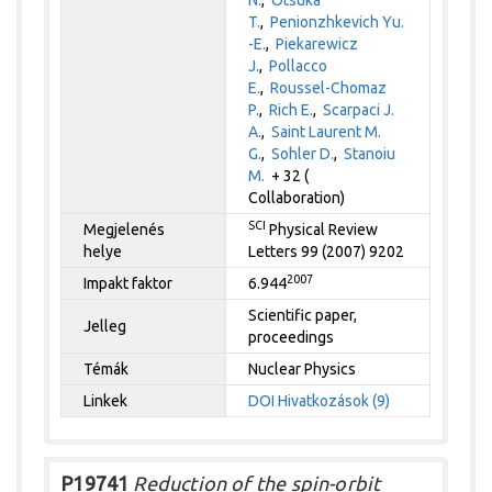
N.
,
Otsuka
T.
,
Penionzhkevich Yu.
-E.
,
Piekarewicz
J.
,
Pollacco
E.
,
Roussel-Chomaz
P.
,
Rich E.
,
Scarpaci J.
A.
,
Saint Laurent M.
G.
,
Sohler D.
,
Stanoiu
M.
+ 32 (
Collaboration)
SCI
Megjelenés
Physical Review
helye
Letters 99 (2007) 9202
2007
Impakt faktor
6.944
Scientific paper,
Jelleg
proceedings
Témák
Nuclear Physics
Linkek
DOI
Hivatkozások (9)
P19741
Reduction of the spin-orbit