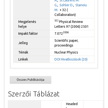
A.
,
St Laurent M.
G.
,
Sohler D.
,
Stanoiu
M.
+ 32 (
Collaboration)
SCI
Megjelenés
Physical Review
helye
Letters 97 (2006) 2501
2006
Impakt faktor
7.072
Scientific paper,
Jelleg
proceedings
Témák
Nuclear Physics
Linkek
DOI
Hivatkozások (20)
Összes Publikációja
Szerzői Táblázat
Headed