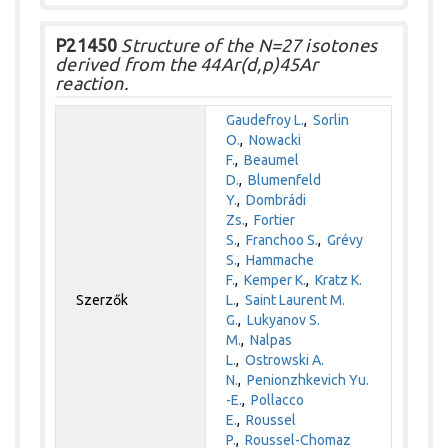
P21450
Structure of the N=27 isotones
derived from the 44Ar(d,p)45Ar
reaction.
Gaudefroy L.
,
Sorlin
O.
,
Nowacki
F.
,
Beaumel
D.
,
Blumenfeld
Y.
,
Dombrádi
Zs.
,
Fortier
S.
,
Franchoo S.
,
Grévy
S.
,
Hammache
F.
,
Kemper K.
,
Kratz K.
Szerzők
L.
,
Saint Laurent M.
G.
,
Lukyanov S.
M.
,
Nalpas
L.
,
Ostrowski A.
N.
,
Penionzhkevich Yu.
-E.
,
Pollacco
E.
,
Roussel
P.
,
Roussel-Chomaz