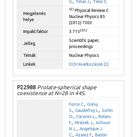
G.
,
Timár J.
,
Timis C.
SCI
Physical Review C
Megjelenés
Nuclear Physics 85
helye
(2012) 7303
2012
Impakt faktor
3.715
Scientific paper,
Jelleg
proceedings
Témák
Nuclear Physics
Linkek
DOI
Hivatkozások (2)
P22988
Prolate-spherical shape
coexistence at N=28 in 44S.
Force C.
,
Grévy
S.
,
Gaudefroy L.
,
Sorlin
O.
,
Cáceres L.
,
Rotaru
F.
,
Mrázek J.
,
Achouri
N. L.
,
Angelique J.
C.
,
Azaiez F.
,
Bastin