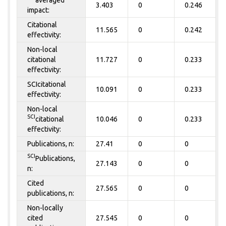
3.403
0
0.246
impact:
Citational
11.565
0
0.242
effectivity:
Non-local
citational
11.727
0
0.233
effectivity:
SCIcitational
10.091
0
0.233
effectivity:
Non-local
SCI
citational
10.046
0
0.233
effectivity:
Publications, n:
27.41
0
0
SCI
Publications,
27.143
0
0
n:
Cited
27.565
0
0
publications, n:
Non-locally
cited
27.545
0
0