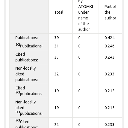
by
ATOMKI
Part of
Total
under
the
name
author
of the
author
Publications:
39
0
0.424
SCI
Publications:
21
0
0.246
Cited
23
0
0.242
publications:
Non-locally
cited
22
0
0.233
publications:
Cited
19
0
0.215
SCI
publications:
Non-locally
cited
19
0
0.215
SCI
publications:
SCI
Cited
22
0
0.233
publications: