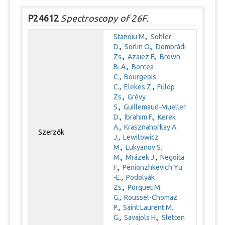
P24612
Spectroscopy of 26F.
Stanoiu M.
,
Sohler
D.
,
Sorlin O.
,
Dombrádi
Zs.
,
Azaiez F.
,
Brown
B. A.
,
Borcea
C.
,
Bourgeois
C.
,
Elekes Z.
,
Fülöp
Zs.
,
Grévy
S.
,
Guillemaud-Mueller
D.
,
Ibrahim F.
,
Kerek
A.
,
Krasznahorkay A.
Szerzők
J.
,
Lewitowicz
M.
,
Lukyanov S.
M.
,
Mrázek J.
,
Negoita
F.
,
Penionzhkevich Yu.
-E.
,
Podolyák
Zs.
,
Porquet M.
G.
,
Roussel-Chomaz
P.
,
Saint Laurent M.
G.
,
Savajols H.
,
Sletten