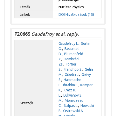
Témák
Nuclear Physics
Linkek
DOI
Hivatkozások (15)
P20665
Gaudefroy et al. reply.
Gaudefroy L.
,
Sorlin
O.
,
Beaumel
D.
,
Blumenfeld
Y.
,
Dombrádi
Zs.
,
Fortier
S.
,
Franchoo S.
,
Gelin
M.
,
Gibelin J.
,
Grévy
S.
,
Hammache
F.
,
Ibrahim F.
,
Kemper
K.
,
Kratz K.
L.
,
Lukyanov S.
M.
,
Monrozeau
Szerzők
C.
,
Nalpas L.
,
Nowacki
F.
,
Ostrowski A.