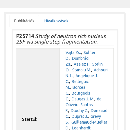
Publikációk
Hivatkozások
P25714
Study of neutron rich nucleus
25F via single-step fragmentation.
Vajta Zs.
,
Sohler
D.
,
Dombrádi
Zs.
,
Azaiez F.
,
Sorlin
O.
,
Stanoiu M.
,
Achouri
N. L.
,
Angelique J.
C.
,
Belleguic
M.
,
Borcea
C.
,
Bourgeois
C.
,
Daugas J. M.
,
de
Oliveira Santos
F.
,
Dlouhy Z.
,
Donzaud
C.
,
Duprat J.
,
Grévy
Szerzők
S.
,
Guillemaud-Mueller
D.
,
Leenhardt