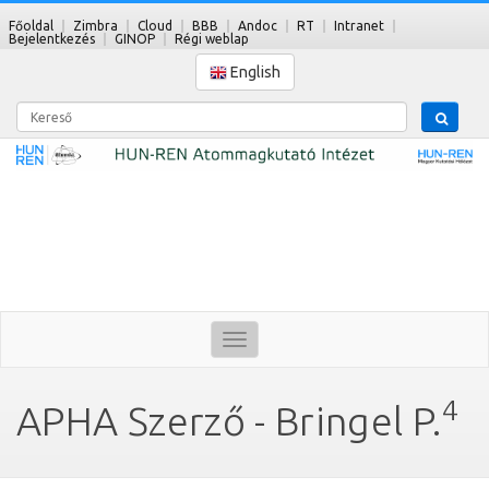
Főoldal
Zimbra
Cloud
BBB
Andoc
RT
Intranet
Bejelentkezés
GINOP
Régi weblap
English
Kereső
Toggle
navigation
4
APHA Szerző - Bringel P.