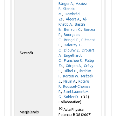
Bürger A.
,
Azaiez
F.
,
Stanoiu
M.
,
Dombrádi
Zs.
,
Algora A.
,
Al-
Khatib A.
,
Bastin
B.
,
Benzoni G.
,
Borcea
R.
,
Bourgeois
C.
,
Bringel P.
,
Clément
E.
,
Dalouzy J. -
C.
,
Dlouhy Z.
,
Drouart
Szerzők
A.
,
Engelhardt
C.
,
Franchoo S.
,
Fülöp
Zs.
,
Görgen A.
,
Grévy
S.
,
Hübel H.
,
Ibrahim
F.
,
Korten W.
,
Mrázek
J.
,
Navin A.
,
Rotaru
F.
,
Roussel-Chomaz
P.
,
Saint Laurent M.
G.
,
Sohler D.
+ 35 (
Collaboration)
SCI
Acta Physica
Megjelenés
Polonica B 38 (2007)