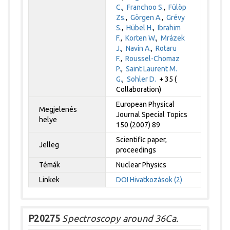
C.
,
Franchoo S.
,
Fülöp
Zs.
,
Görgen A.
,
Grévy
S.
,
Hübel H.
,
Ibrahim
F.
,
Korten W.
,
Mrázek
J.
,
Navin A.
,
Rotaru
F.
,
Roussel-Chomaz
P.
,
Saint Laurent M.
G.
,
Sohler D.
+ 35 (
Collaboration)
European Physical
Megjelenés
Journal Special Topics
helye
150 (2007) 89
Scientific paper,
Jelleg
proceedings
Témák
Nuclear Physics
Linkek
DOI
Hivatkozások (2)
P20275
Spectroscopy around 36Ca.