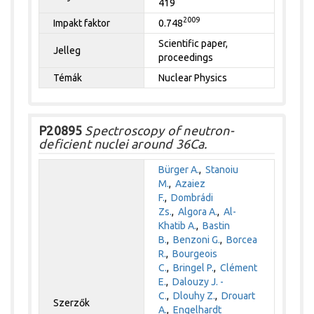
419
2009
Impakt faktor
0.748
Scientific paper,
Jelleg
proceedings
Témák
Nuclear Physics
P20895
Spectroscopy of neutron-
deficient nuclei around 36Ca.
Bürger A.
,
Stanoiu
M.
,
Azaiez
F.
,
Dombrádi
Zs.
,
Algora A.
,
Al-
Khatib A.
,
Bastin
B.
,
Benzoni G.
,
Borcea
R.
,
Bourgeois
C.
,
Bringel P.
,
Clément
E.
,
Dalouzy J. -
C.
,
Dlouhy Z.
,
Drouart
Szerzők
A.
,
Engelhardt