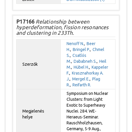
P17166
Relationship between
hyperdeformation, fission resonances
and clustering in 233Th.
Nenoff N.
,
Beer
H.
,
Bringel P.
,
Chmel
S.
,
Csatlós
M.
,
Dababneh S.
,
Heil
Szerzők
M.
,
Hübel H.
,
Kappeler
F.
,
Krasznahorkay A.
J.
,
Mergel E.
,
Plag
R.
,
Reifarth R.
Symposium on Nuclear
Clusters: from Light
Exotic to Superheavy
Megjelenés
Nuclei. 284. WE-
helye
Heraeus-Seminar.
Rauschholzhausen,
Germany, 5-9 Aug.,