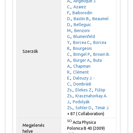
A.
,
Angelique J.
C.
,
Azaiez
F.
,
Baiborodin
D.
,
Bastin B.
,
Beaumel
D.
,
Belleguic
M.
,
Benzoni
G.
,
Blumenfeld
Y.
,
Borcea C.
,
Borcea
R.
,
Bourgeois
Szerzők
C.
,
Bringel P.
,
Brown B.
A.
,
Bürger A.
,
Buta
A.
,
Chapman
R.
,
Clément
E.
,
Dalouzy J. -
C.
,
Dombrádi
Zs.
,
Elekes Z.
,
Fülöp
Zs.
,
Krasznahorkay A.
J.
,
Podolyák
Zs.
,
Sohler D.
,
Timár J.
+ 87 ( Collaboration)
SCI
Acta Physica
Megjelenés
Polonica B 40 (2009)
helye