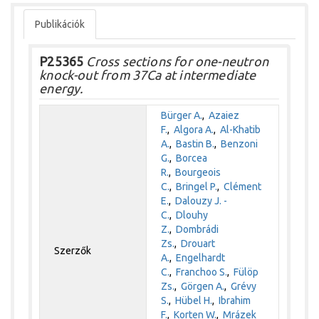
Publikációk
P25365
Cross sections for one-neutron
knock-out from 37Ca at intermediate
energy.
Bürger A.
,
Azaiez
F.
,
Algora A.
,
Al-Khatib
A.
,
Bastin B.
,
Benzoni
G.
,
Borcea
R.
,
Bourgeois
C.
,
Bringel P.
,
Clément
E.
,
Dalouzy J. -
C.
,
Dlouhy
Z.
,
Dombrádi
Zs.
,
Drouart
Szerzők
A.
,
Engelhardt
C.
,
Franchoo S.
,
Fülöp
Zs.
,
Görgen A.
,
Grévy
S.
,
Hübel H.
,
Ibrahim
F.
,
Korten W.
,
Mrázek