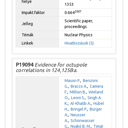
helye
1353
2007
Impakt faktor
0.664
Scientific paper,
Jelleg
proceedings
Témák
Nuclear Physics
Linkek
Hivatkozások (5)
P19094
Evidence for octupole
correlations in 124,125Ba.
Mason P.
,
Benzoni
G.
,
Bracco A.
,
Camera
F.
,
Million B.
,
Wieland
O.
,
Leoni S.
,
Singh A.
K.
,
Al-Khatib A.
,
Hübel
H.
,
Bringel P.
,
Bürger
A.
,
Neusser
A.
,
Schönwasser
G.
,
Nyakó B. M.
,
Timár