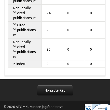
publications, n:
Non-locally
SCI
cited
24
0
0
publications, n:
SCI
Cited
SCI
publications,
20
0
0
n:
Non-locally
SCI
cited
20
0
0
SCI
publications,
n:
z-index:
2
0
0
Honlaptérkép
© 2026
ATOMKI
. Minden jog fenntartva