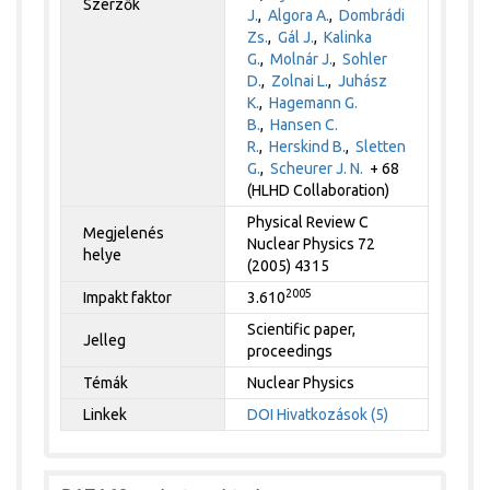
Szerzők
J.
,
Algora A.
,
Dombrádi
Zs.
,
Gál J.
,
Kalinka
G.
,
Molnár J.
,
Sohler
D.
,
Zolnai L.
,
Juhász
K.
,
Hagemann G.
B.
,
Hansen C.
R.
,
Herskind B.
,
Sletten
G.
,
Scheurer J. N.
+ 68
(HLHD Collaboration)
Physical Review C
Megjelenés
Nuclear Physics 72
helye
(2005) 4315
2005
Impakt faktor
3.610
Scientific paper,
Jelleg
proceedings
Témák
Nuclear Physics
Linkek
DOI
Hivatkozások (5)