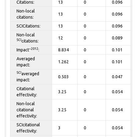
Citations:
13
0
0.096
Non-local
13
0
0.096
citations:
SCICitations:
13
0
0.096
Non-local
12
0
0.089
SCI
citations:
~2012
Impact
:
8.834
0
0.101
Averaged
1.262
0
0.101
impact:
SCI
averaged
0.503
0
0.047
impact:
Citational
3.25
0
0.054
effectivity:
Non-local
citational
3.25
0
0.054
effectivity:
SCIcitational
3
0
0.054
effectivity: