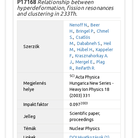
P17168
Relationship between
hyperdeformation, fission resonances
and clustering in 233Th.
Nenoff N.
,
Beer
H.
,
Bringel P.
,
Chmel
S.
,
Csatlós
M.
,
Dababneh S.
,
Heil
Szerzők
M.
,
Hübel H.
,
Kappeler
F.
,
Krasznahorkay A.
J.
,
Mergel E.
,
Plag
R.
,
Reifarth R.
SCI
Acta Physica
Megjelenés
Hungarica New Series -
helye
Heavy Ion Physics 18
(2003) 331
2003
Impakt faktor
0.097
Scientific paper,
Jelleg
proceedings
Témák
Nuclear Physics
Linkek
DOI
Hivatkozások (1)