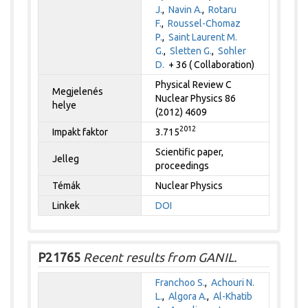
J.
,
Navin A.
,
Rotaru
F.
,
Roussel-Chomaz
P.
,
Saint Laurent M.
G.
,
Sletten G.
,
Sohler
D.
+ 36 ( Collaboration)
Physical Review C
Megjelenés
Nuclear Physics 86
helye
(2012) 4609
2012
Impakt faktor
3.715
Scientific paper,
Jelleg
proceedings
Témák
Nuclear Physics
Linkek
DOI
P21765
Recent results from GANIL.
Franchoo S.
,
Achouri N.
L.
,
Algora A.
,
Al-Khatib