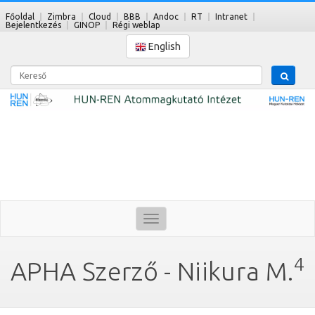
Főoldal
Zimbra
Cloud
BBB
Andoc
RT
Intranet
Bejelentkezés
GINOP
Régi weblap
English
Kereső
Toggle
navigation
4
APHA Szerző - Niikura M.