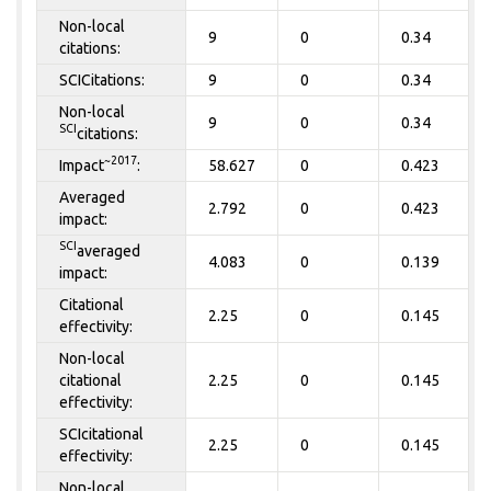
Non-local
9
0
0.34
citations:
SCICitations:
9
0
0.34
Non-local
9
0
0.34
SCI
citations:
~2017
Impact
:
58.627
0
0.423
Averaged
2.792
0
0.423
impact:
SCI
averaged
4.083
0
0.139
impact:
Citational
2.25
0
0.145
effectivity:
Non-local
citational
2.25
0
0.145
effectivity:
SCIcitational
2.25
0
0.145
effectivity:
Non-local