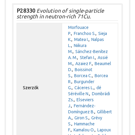
P28330
Evolution of single-particle
strength in neutron-rich 71Cu.
Morfouace
P.
,
Franchoo S.
,
Sieja
K.
,
Matea I.
,
Nalpas
L.
,
Niikura
M.
,
Sánchez-Benítez
A. M.
,
Stefan I.
,
Assié
M.
,
Azaiez F.
,
Beaumel
D.
,
Boissinot
S.
,
Borcea C.
,
Borcea
R.
,
Burgunder
Szerzők
G.
,
Cáceres L.
,
dé
Séréville N.
,
Dombrádi
Zs.
,
Elseviers
J.
,
Fernández-
Domínguez B.
,
Gillibert
A.
,
Giron S.
,
Grévy
S.
,
Hammache
F.
,
Kamalou O.
,
Lapoux