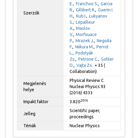
E.
,
Franchoo S.
,
Garcia
R.
,
Gillibert R.
,
Guerin I.
Szerzők
H.
,
Kuti I.
,
Lukyanov
S.
,
Lepailleur
A.
,
Maslov
V.
,
Morfouace
P.
,
Mrazek J.
,
Negoita
F.
,
Niikura M.
,
Perrot
L.
,
Podolyák
Zs.
,
Petrone C.
,
Sohler
D.
,
Vajta Zs.
+ 35 (
Collaboration)
Physical Review C
Megjelenés
Nuclear Physics 93
helye
(2016) 4333
2016
Impakt faktor
3.820
Scientific paper,
Jelleg
proceedings
Témák
Nuclear Physics