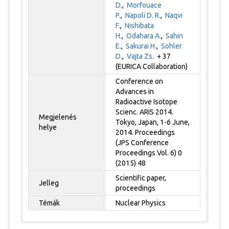
D.
,
Morfouace
P.
,
Napoli D. R.
,
Naqvi
F.
,
Nishibata
H.
,
Odahara A.
,
Sahin
E.
,
Sakurai H.
,
Sohler
D.
,
Vajta Zs.
+ 37
(EURICA Collaboration)
Conference on
Advances in
Radioactive Isotope
Scienc. ARIS 2014.
Megjelenés
Tokyo, Japan, 1-6 June,
helye
2014. Proceedings
(JPS Conference
Proceedings Vol. 6) 0
(2015) 48
Scientific paper,
Jelleg
proceedings
Témák
Nuclear Physics