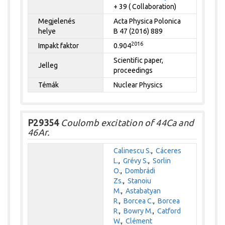
+ 39 ( Collaboration)
Megjelenés
Acta Physica Polonica
helye
B 47 (2016) 889
2016
Impakt faktor
0.904
Scientific paper,
Jelleg
proceedings
Témák
Nuclear Physics
P29354
Coulomb excitation of 44Ca and
46Ar.
Calinescu S.
,
Cáceres
L.
,
Grévy S.
,
Sorlin
O.
,
Dombrádi
Zs.
,
Stanoiu
M.
,
Astabatyan
R.
,
Borcea C.
,
Borcea
R.
,
Bowry M.
,
Catford
W.
,
Clément