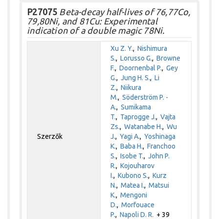
P27075
Beta-decay half-lives of 76,77Co,
79,80Ni, and 81Cu: Experimental
indication of a double magic 78Ni.
Xu Z. Y.
,
Nishimura
S.
,
Lorusso G.
,
Browne
F.
,
Doornenbal P.
,
Gey
G.
,
Jung H. S.
,
Li
Z.
,
Niikura
M.
,
Söderström P. -
A.
,
Sumikama
T.
,
Taprogge J.
,
Vajta
Zs.
,
Watanabe H.
,
Wu
Szerzők
J.
,
Yagi A.
,
Yoshinaga
K.
,
Baba H.
,
Franchoo
S.
,
Isobe T.
,
John P.
R.
,
Kojouharov
I.
,
Kubono S.
,
Kurz
N.
,
Matea I.
,
Matsui
K.
,
Mengoni
D.
,
Morfouace
P.
,
Napoli D. R.
+ 39