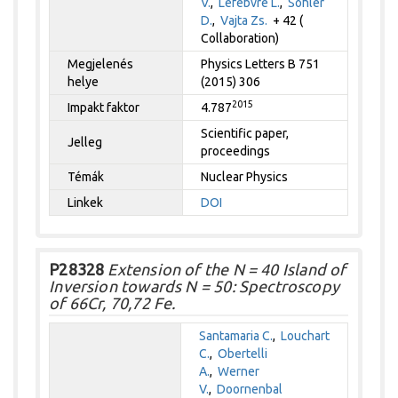
V.
,
Lefebvre L.
,
Sohler
D.
,
Vajta Zs.
+ 42 (
Collaboration)
Megjelenés
Physics Letters B 751
helye
(2015) 306
2015
Impakt faktor
4.787
Scientific paper,
Jelleg
proceedings
Témák
Nuclear Physics
Linkek
DOI
P28328
Extension of the N = 40 Island of
Inversion towards N = 50: Spectroscopy
of 66Cr, 70,72 Fe.
Santamaria C.
,
Louchart
C.
,
Obertelli
A.
,
Werner
V.
,
Doornenbal