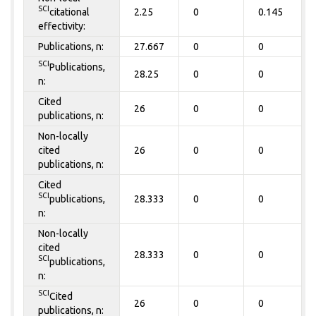
SCI
citational
2.25
0
0.145
effectivity:
Publications, n:
27.667
0
0
SCI
Publications,
28.25
0
0
n:
Cited
26
0
0
publications, n:
Non-locally
cited
26
0
0
publications, n:
Cited
SCI
publications,
28.333
0
0
n:
Non-locally
cited
28.333
0
0
SCI
publications,
n:
SCI
Cited
26
0
0
publications, n: