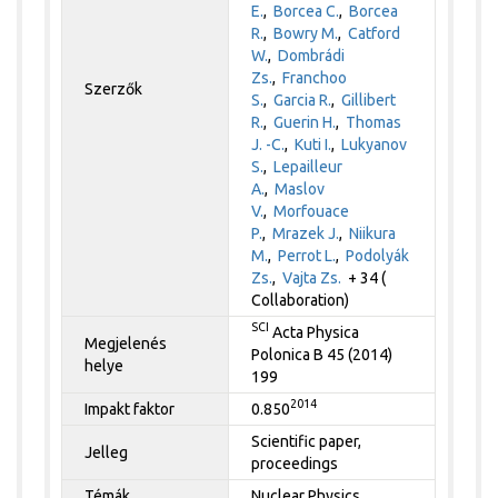
E.
,
Borcea C.
,
Borcea
R.
,
Bowry M.
,
Catford
W.
,
Dombrádi
Zs.
,
Franchoo
Szerzők
S.
,
Garcia R.
,
Gillibert
R.
,
Guerin H.
,
Thomas
J. -C.
,
Kuti I.
,
Lukyanov
S.
,
Lepailleur
A.
,
Maslov
V.
,
Morfouace
P.
,
Mrazek J.
,
Niikura
M.
,
Perrot L.
,
Podolyák
Zs.
,
Vajta Zs.
+ 34 (
Collaboration)
SCI
Acta Physica
Megjelenés
Polonica B 45 (2014)
helye
199
2014
Impakt faktor
0.850
Scientific paper,
Jelleg
proceedings
Témák
Nuclear Physics