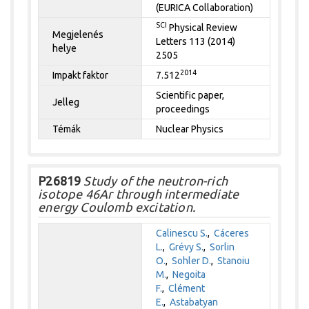
(EURICA Collaboration)
SCI
Physical Review
Megjelenés
Letters 113 (2014)
helye
2505
2014
Impakt faktor
7.512
Scientific paper,
Jelleg
proceedings
Témák
Nuclear Physics
P26819
Study of the neutron-rich
isotope 46Ar through intermediate
energy Coulomb excitation.
Calinescu S.
,
Cáceres
L.
,
Grévy S.
,
Sorlin
O.
,
Sohler D.
,
Stanoiu
M.
,
Negoita
F.
,
Clément
E.
,
Astabatyan