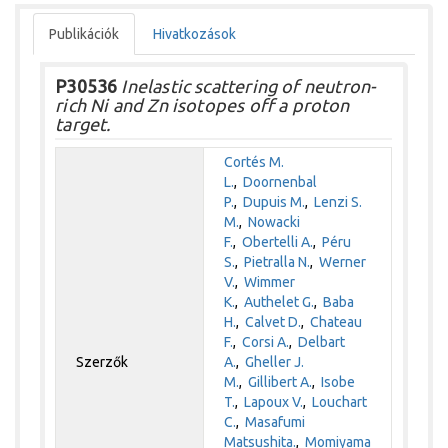
Publikációk
Hivatkozások
P30536
Inelastic scattering of neutron-
rich Ni and Zn isotopes off a proton
target.
Cortés M.
L.
,
Doornenbal
P.
,
Dupuis M.
,
Lenzi S.
M.
,
Nowacki
F.
,
Obertelli A.
,
Péru
S.
,
Pietralla N.
,
Werner
V.
,
Wimmer
K.
,
Authelet G.
,
Baba
H.
,
Calvet D.
,
Chateau
F.
,
Corsi A.
,
Delbart
Szerzők
A.
,
Gheller J.
M.
,
Gillibert A.
,
Isobe
T.
,
Lapoux V.
,
Louchart
C.
,
Masafumi
Matsushita.
,
Momiyama