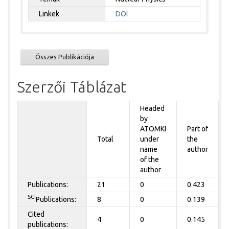
Linkek
DOI
Összes Publikációja
Szerzői Táblázat
Headed
by
ATOMKI
Part of
Total
under
the
name
author
of the
author
Publications:
21
0
0.423
SCI
Publications:
8
0
0.139
Cited
4
0
0.145
publications: