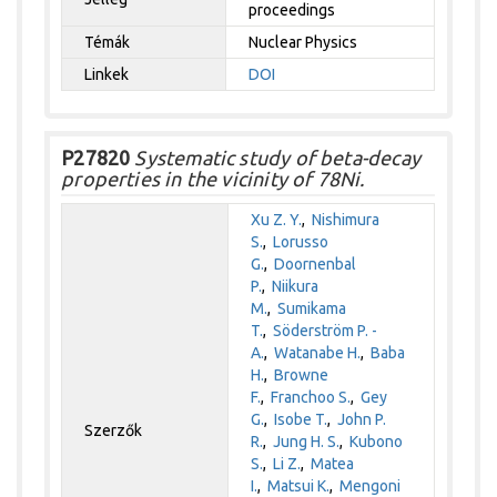
proceedings
Témák
Nuclear Physics
Linkek
DOI
P27820
Systematic study of beta-decay
properties in the vicinity of 78Ni.
Xu Z. Y.
,
Nishimura
S.
,
Lorusso
G.
,
Doornenbal
P.
,
Niikura
M.
,
Sumikama
T.
,
Söderström P. -
A.
,
Watanabe H.
,
Baba
H.
,
Browne
F.
,
Franchoo S.
,
Gey
G.
,
Isobe T.
,
John P.
Szerzők
R.
,
Jung H. S.
,
Kubono
S.
,
Li Z.
,
Matea
I.
,
Matsui K.
,
Mengoni