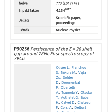
helye
773 (2017) 492
2017
Impakt faktor
4.254
Scientific paper,
Jelleg
proceedings
Témák
Nuclear Physics
P30256
Persistence of the Z = 28 shell
gap around 78Ni: First spectroscopy of
79Cu.
Olivier L.
,
Franchoo
S.
,
Niikura M.
,
Vajta
Zs.
,
Sohler
D.
,
Doornenbal
P.
,
Obertelli
A.
,
Tsunoda Y.
,
Otsuka
T.
,
Authelet G.
,
Baba
H.
,
Calvet D.
,
Chateau
F.
,
Corsi A.
,
Delbart