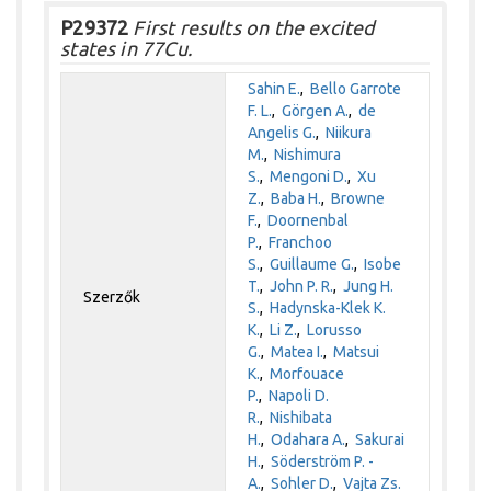
P29372
First results on the excited
states in 77Cu.
Sahin E.
,
Bello Garrote
F. L.
,
Görgen A.
,
de
Angelis G.
,
Niikura
M.
,
Nishimura
S.
,
Mengoni D.
,
Xu
Z.
,
Baba H.
,
Browne
F.
,
Doornenbal
P.
,
Franchoo
S.
,
Guillaume G.
,
Isobe
T.
,
John P. R.
,
Jung H.
Szerzők
S.
,
Hadynska-Klek K.
K.
,
Li Z.
,
Lorusso
G.
,
Matea I.
,
Matsui
K.
,
Morfouace
P.
,
Napoli D.
R.
,
Nishibata
H.
,
Odahara A.
,
Sakurai
H.
,
Söderström P. -
A.
,
Sohler D.
,
Vajta Zs.