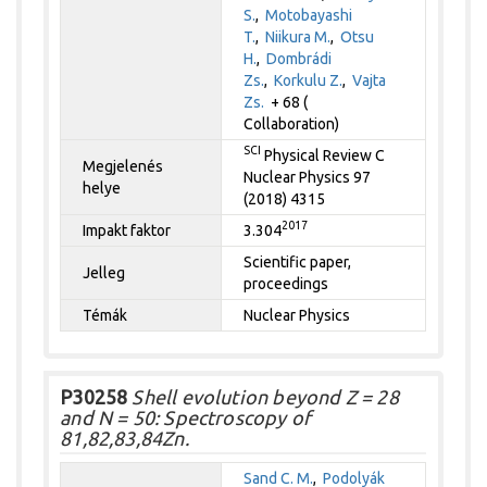
S.
,
Motobayashi
T.
,
Niikura M.
,
Otsu
H.
,
Dombrádi
Zs.
,
Korkulu Z.
,
Vajta
Zs.
+ 68 (
Collaboration)
SCI
Physical Review C
Megjelenés
Nuclear Physics 97
helye
(2018) 4315
2017
Impakt faktor
3.304
Scientific paper,
Jelleg
proceedings
Témák
Nuclear Physics
P30258
Shell evolution beyond Z = 28
and N = 50: Spectroscopy of
81,82,83,84Zn.
Sand C. M.
,
Podolyák