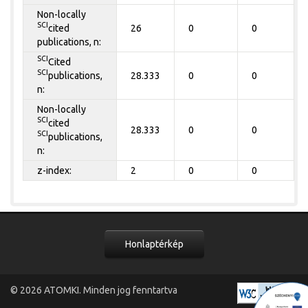
Non-locally
SCI
cited
26
0
0
publications, n:
SCI
Cited
SCI
publications,
28.333
0
0
n:
Non-locally
SCI
cited
28.333
0
0
SCI
publications,
n:
z-index:
2
0
0
Honlaptérkép
© 2026
ATOMKI
. Minden jog fenntartva