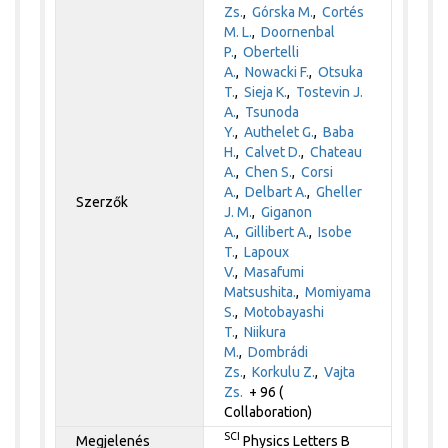
Zs.
,
Górska M.
,
Cortés
M. L.
,
Doornenbal
P.
,
Obertelli
A.
,
Nowacki F.
,
Otsuka
T.
,
Sieja K.
,
Tostevin J.
A.
,
Tsunoda
Y.
,
Authelet G.
,
Baba
H.
,
Calvet D.
,
Chateau
A.
,
Chen S.
,
Corsi
A.
,
Delbart A.
,
Gheller
Szerzők
J. M.
,
Giganon
A.
,
Gillibert A.
,
Isobe
T.
,
Lapoux
V.
,
Masafumi
Matsushita.
,
Momiyama
S.
,
Motobayashi
T.
,
Niikura
M.
,
Dombrádi
Zs.
,
Korkulu Z.
,
Vajta
Zs.
+ 96 (
Collaboration)
SCI
Megjelenés
Physics Letters B