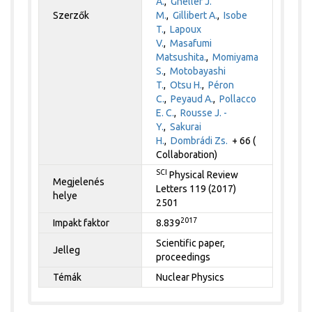
A.
,
Gheller J.
Szerzők
M.
,
Gillibert A.
,
Isobe
T.
,
Lapoux
V.
,
Masafumi
Matsushita.
,
Momiyama
S.
,
Motobayashi
T.
,
Otsu H.
,
Péron
C.
,
Peyaud A.
,
Pollacco
E. C.
,
Rousse J. -
Y.
,
Sakurai
H.
,
Dombrádi Zs.
+ 66 (
Collaboration)
SCI
Physical Review
Megjelenés
Letters 119 (2017)
helye
2501
2017
Impakt faktor
8.839
Scientific paper,
Jelleg
proceedings
Témák
Nuclear Physics