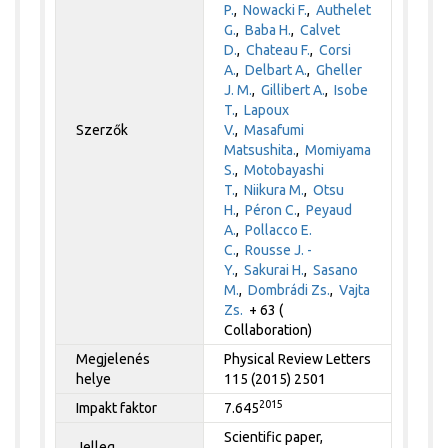
P.
,
Nowacki F.
,
Authelet
G.
,
Baba H.
,
Calvet
D.
,
Chateau F.
,
Corsi
A.
,
Delbart A.
,
Gheller
J. M.
,
Gillibert A.
,
Isobe
T.
,
Lapoux
Szerzők
V.
,
Masafumi
Matsushita.
,
Momiyama
S.
,
Motobayashi
T.
,
Niikura M.
,
Otsu
H.
,
Péron C.
,
Peyaud
A.
,
Pollacco E.
C.
,
Rousse J. -
Y.
,
Sakurai H.
,
Sasano
M.
,
Dombrádi Zs.
,
Vajta
Zs.
+ 63 (
Collaboration)
Megjelenés
Physical Review Letters
helye
115 (2015) 2501
2015
Impakt faktor
7.645
Scientific paper,
Jelleg