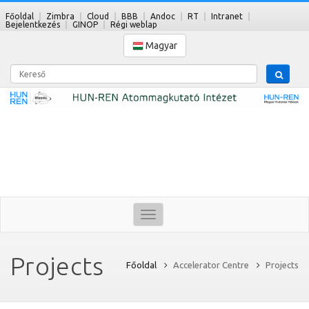
Főoldal
Zimbra
Cloud
BBB
Andoc
RT
Intranet
Bejelentkezés
GINOP
Régi weblap
Magyar
Kereső
Toggle
navigation
Projects
Főoldal
Accelerator Centre
Projects