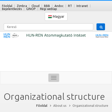
Főoldal
Zimbra
Cloud
BBB
Andoc
RT
Intranet
Bejelentkezés
GINOP
Régi weblap
Magyar
Kereső
Toggle
navigation
Organizational structure
Főoldal
About us
Organizational structure