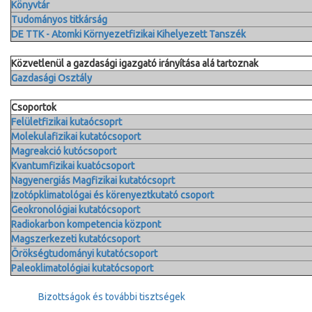
Könyvtár
Tudományos titkárság
DE TTK - Atomki Környezetfizikai Kihelyezett Tanszék
Közvetlenül a gazdasági igazgató irányítása alá tartoznak
Gazdasági Osztály
Csoportok
Felületfizikai kutaócsoprt
Molekulafizikai kutatócsoport
Magreakció kutócsoport
Kvantumfizikai kuatócsoport
Nagyenergiás Magfizikai kutatócsoprt
Izotópklimatológai
és körenyeztkutató csoport
Geokronológiai kutatócsoport
Radiokarbon kompetencia központ
Magszerkezeti kutatócsoport
Örökségtudományi kutatócsoport
Paleoklimatológiai kutatócsoport
Bizottságok és további tisztségek