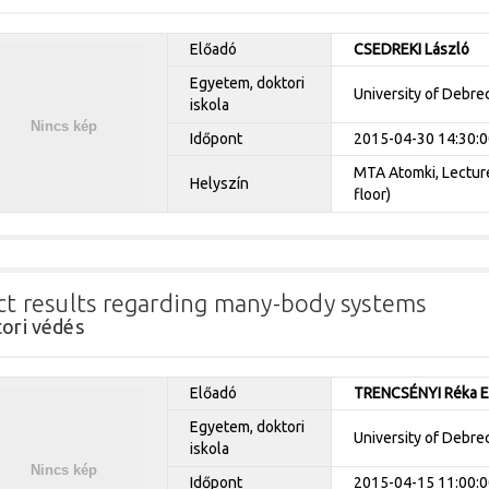
Előadó
CSEDREKI László
Egyetem, doktori
University of Debre
iskola
Időpont
2015-04-30 14:30:0
MTA Atomki, Lecture 
Helyszín
floor)
ct results regarding many-body systems
ori védés
Előadó
TRENCSÉNYI Réka E
Egyetem, doktori
University of Debre
iskola
Időpont
2015-04-15 11:00:0