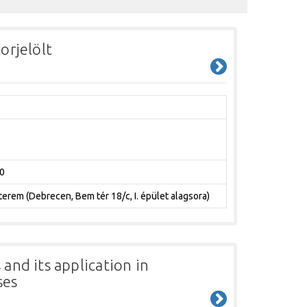
orjelölt
0
erem (Debrecen, Bem tér 18/c, I. épület alagsora)
and its application in
ses