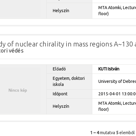
MTA Atomki, Lecture 
Helyszín
floor)
dy of nuclear chirality in mass regions A~130
ori védés
Előadó
KUTI István
Egyetem, doktori
University of Debre
iskola
Időpont
2015-04-01 13:00:0
MTA Atomki, Lecture 
Helyszín
floor)
1 – 4
mutatva
5
elemből