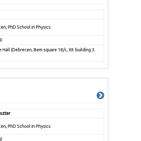
cen, PhD School in Physics
0
Hall (Debrecen, Bem square 18/c, XII. building 3.
szter
cen, PhD School in Physics
0