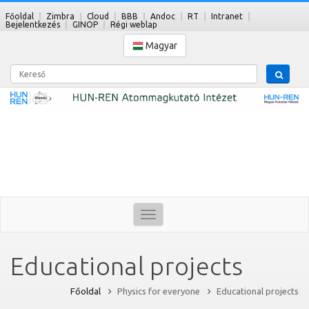
Főoldal
Zimbra
Cloud
BBB
Andoc
RT
Intranet
Bejelentkezés
GINOP
Régi weblap
Magyar
Kereső
Toggle
navigation
Educational projects
Főoldal
Physics for everyone
Educational projects