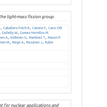
e light-mass fission group.
.
,
Caballero-Folch R.
,
Calvino F.
,
Cano-Ott
,
Gelletly W.
,
Gomez Hornillos M.
nen A.
,
Kolkinen V.
,
Martinez T.
,
Mason P.
nen M.
,
Riego A.
,
Rissanen J.
,
Rubio
t for nuclear applications and