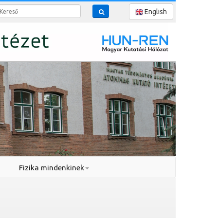
reső
English
Fizika mindenkinek