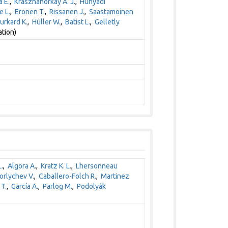
a E.
,
Krasznahorkay A. J.
,
Hunyadi
e L.
,
Eronen T.
,
Rissanen J.
,
Saastamoinen
urkard K.
,
Hüller W.
,
Batist L.
,
Gelletly
ation)
L.
,
Algora A.
,
Kratz K. L.
,
Lhersonneau
orlychev V.
,
Caballero-Folch R.
,
Martinez
T.
,
García A.
,
Parlog M.
,
Podolyák