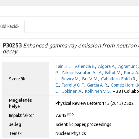
ublikációk
P30253
Enhanced gamma-ray emission from neutron u
decay.
Tain J. L.
,
Valencia E.
,
Algora A.
,
Agramunt J
P.
,
Zakari-Issoufou A. -A.
,
Fallot M.
,
Porta A.
Szerzők
L.
,
Bowry M.
,
Bui V. M.
,
Caballero-Folch R.
,
E.
,
Farrelly G. F.
,
Garcia A. R.
,
Gomez Hornillo
D.
,
Jokinen A.
,
Kolhinen V. S.
+ 38 ( Collabo
Megjelenés
Physical Review Letters 115 (2015) 2502
helye
2015
Impakt faktor
7.645
Jelleg
Scientific paper, proceedings
Témák
Nuclear Physics