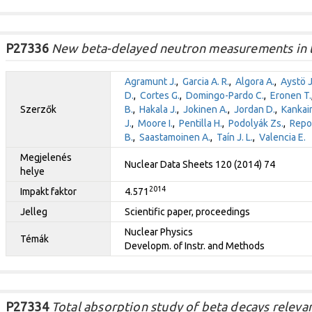
P27336
New beta-delayed neutron measurements in th
Agramunt J.
,
Garcia A. R.
,
Algora A.
,
Aystö J
D.
,
Cortes G.
,
Domingo-Pardo C.
,
Eronen T.
Szerzők
B.
,
Hakala J.
,
Jokinen A.
,
Jordan D.
,
Kankai
J.
,
Moore I.
,
Pentilla H.
,
Podolyák Zs.
,
Repo
B.
,
Saastamoinen A.
,
Taín J. L.
,
Valencia E.
Megjelenés
Nuclear Data Sheets 120 (2014) 74
helye
2014
Impakt faktor
4.571
Jelleg
Scientific paper, proceedings
Nuclear Physics
Témák
Developm. of Instr. and Methods
P27334
Total absorption study of beta decays relevan