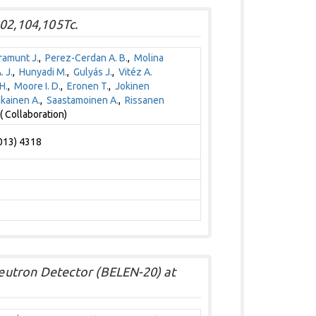
102,104,105Tc.
ramunt J.
,
Perez-Cerdan A. B.
,
Molina
 J.
,
Hunyadi M.
,
Gulyás J.
,
Vitéz A.
H.
,
Moore I. D.
,
Eronen T.
,
Jokinen
kainen A.
,
Saastamoinen A.
,
Rissanen
( Collaboration)
2013) 4318
eutron Detector (BELEN-20) at