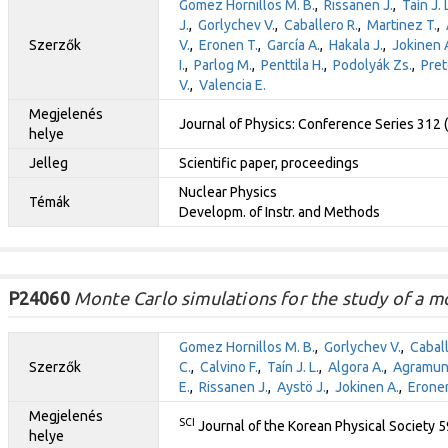
Gomez Hornillos M. B.
,
Rissanen J.
,
Taín J. 
J.
,
Gorlychev V.
,
Caballero R.
,
Martinez T.
,
Szerzők
V.
,
Eronen T.
,
García A.
,
Hakala J.
,
Jokinen 
I.
,
Parlog M.
,
Penttila H.
,
Podolyák Zs.
,
Pret
V.
,
Valencia E.
Megjelenés
Journal of Physics: Conference Series 312
helye
Jelleg
Scientific paper, proceedings
Nuclear Physics
Témák
Developm. of Instr. and Methods
P24060
Monte Carlo simulations for the study of a m
Gomez Hornillos M. B.
,
Gorlychev V.
,
Caball
Szerzők
C.
,
Calvino F.
,
Taín J. L.
,
Algora A.
,
Agramunt
E.
,
Rissanen J.
,
Aystö J.
,
Jokinen A.
,
Eronen
Megjelenés
SCI
Journal of the Korean Physical Society 
helye