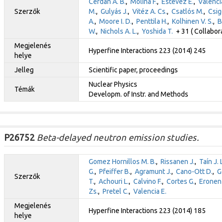
Cerdan A. B.
,
Molina F.
,
Estevez E.
,
Valenci
Szerzők
M.
,
Gulyás J.
,
Vitéz A. Cs.
,
Csatlós M.
,
Csig
A.
,
Moore I. D.
,
Penttila H.
,
Kolhinen V. S.
,
B
W.
,
Nichols A. L.
,
Yoshida T.
+ 31 ( Collabor
Megjelenés
Hyperfine Interactions 223 (2014) 245
helye
Jelleg
Scientific paper, proceedings
Nuclear Physics
Témák
Developm. of Instr. and Methods
P26752
Beta-delayed neutron emission studies.
Gomez Hornillos M. B.
,
Rissanen J.
,
Taín J. 
G.
,
Pfeiffer B.
,
Agramunt J.
,
Cano-Ott D.
,
G
Szerzők
T.
,
Achouri L.
,
Calvino F.
,
Cortes G.
,
Eronen 
Zs.
,
Pretel C.
,
Valencia E.
Megjelenés
Hyperfine Interactions 223 (2014) 185
helye