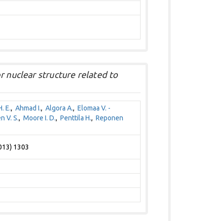
r nuclear structure related to
. E.
,
Ahmad I.
,
Algora A.
,
Elomaa V. -
n V. S.
,
Moore I. D.
,
Penttila H.
,
Reponen
2013) 1303