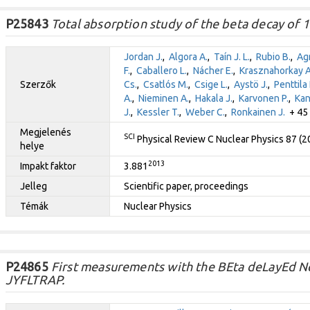
P25843
Total absorption study of the beta decay of 
Jordan J.
,
Algora A.
,
Taín J. L.
,
Rubio B.
,
Ag
F.
,
Caballero L.
,
Nácher E.
,
Krasznahorkay A.
Szerzők
Cs.
,
Csatlós M.
,
Csige L.
,
Aystö J.
,
Penttila 
A.
,
Nieminen A.
,
Hakala J.
,
Karvonen P.
,
Kan
J.
,
Kessler T.
,
Weber C.
,
Ronkainen J.
+ 45 
Megjelenés
SCI
Physical Review C Nuclear Physics 87 (
helye
2013
Impakt faktor
3.881
Jelleg
Scientific paper, proceedings
Témák
Nuclear Physics
P24865
First measurements with the BEta deLayEd N
JYFLTRAP.