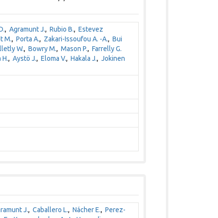
D.
,
Agramunt J.
,
Rubio B.
,
Estevez
ot M.
,
Porta A.
,
Zakari-Issoufou A. -A.
,
Bui
letly W.
,
Bowry M.
,
Mason P.
,
Farrelly G.
 H.
,
Aystö J.
,
Eloma V.
,
Hakala J.
,
Jokinen
ramunt J.
,
Caballero L.
,
Nácher E.
,
Perez-