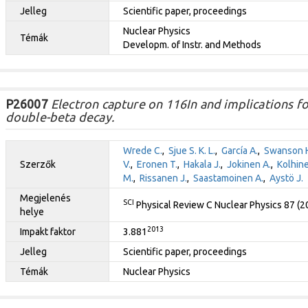
Jelleg
Scientific paper, proceedings
Nuclear Physics
Témák
Developm. of Instr. and Methods
P26007
Electron capture on 116In and implications fo
double-beta decay.
Wrede C.
,
Sjue S. K. L.
,
García A.
,
Swanson H
Szerzők
V.
,
Eronen T.
,
Hakala J.
,
Jokinen A.
,
Kolhine
M.
,
Rissanen J.
,
Saastamoinen A.
,
Aystö J.
Megjelenés
SCI
Physical Review C Nuclear Physics 87 (
helye
2013
Impakt faktor
3.881
Jelleg
Scientific paper, proceedings
Témák
Nuclear Physics