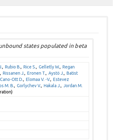
nbound states populated in beta
.
,
Rubio B.
,
Rice S.
,
Gelletly W.
,
Regan
,
Rissanen J.
,
Eronen T.
,
Aystö J.
,
Batist
Cano-Ott D.
,
Elomaa V. -V.
,
Estevez
s M. B.
,
Gorlychev V.
,
Hakala J.
,
Jordan M.
ration)