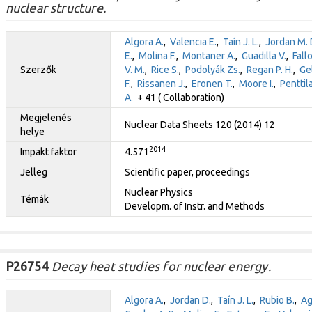
nuclear structure.
Algora A.
,
Valencia E.
,
Taín J. L.
,
Jordan M. 
E.
,
Molina F.
,
Montaner A.
,
Guadilla V.
,
Fall
Szerzők
V. M.
,
Rice S.
,
Podolyák Zs.
,
Regan P. H.
,
Gel
F.
,
Rissanen J.
,
Eronen T.
,
Moore I.
,
Penttila
A.
+ 41 ( Collaboration)
Megjelenés
Nuclear Data Sheets 120 (2014) 12
helye
2014
Impakt faktor
4.571
Jelleg
Scientific paper, proceedings
Nuclear Physics
Témák
Developm. of Instr. and Methods
P26754
Decay heat studies for nuclear energy.
Algora A.
,
Jordan D.
,
Taín J. L.
,
Rubio B.
,
Ag