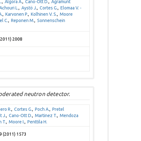
L.
,
Algora A.
,
Cano-Ott D.
,
Agramunt
Achouri L.
,
Aystö J.
,
Cortes G.
,
Elomaa V. -
A.
,
Karvonen P.
,
Kolhinen V. S.
,
Moore
el C.
,
Reponen M.
,
Sonnenschein
 (2011) 2008
oderated neutron detector.
ero R.
,
Cortes G.
,
Poch A.
,
Pretel
 J.
,
Cano-Ott D.
,
Martinez T.
,
Mendoza
 T.
,
Moore I.
,
Penttila H.
59 (2011) 1573