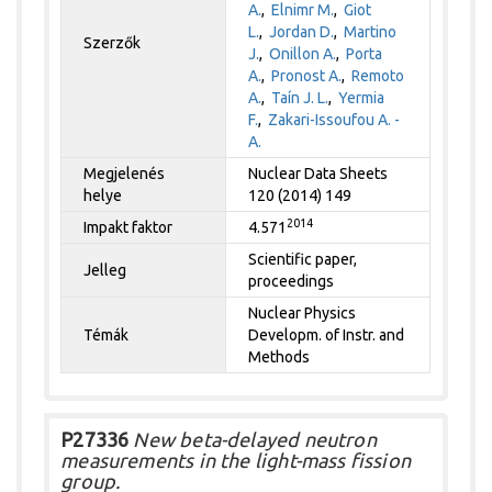
A.
,
Elnimr M.
,
Giot
L.
,
Jordan D.
,
Martino
Szerzők
J.
,
Onillon A.
,
Porta
A.
,
Pronost A.
,
Remoto
A.
,
Taín J. L.
,
Yermia
F.
,
Zakari-Issoufou A. -
A.
Megjelenés
Nuclear Data Sheets
helye
120 (2014) 149
2014
Impakt faktor
4.571
Scientific paper,
Jelleg
proceedings
Nuclear Physics
Témák
Developm. of Instr. and
Methods
P27336
New beta-delayed neutron
measurements in the light-mass fission
group.