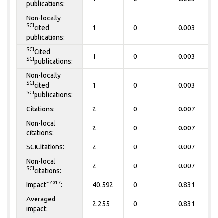
publications:
Non-locally
SCI
cited
1
0
0.003
publications:
SCI
Cited
1
0
0.003
SCI
publications:
Non-locally
SCI
cited
1
0
0.003
SCI
publications:
Citations:
2
0
0.007
Non-local
2
0
0.007
citations:
SCICitations:
2
0
0.007
Non-local
2
0
0.007
SCI
citations:
~2017
Impact
:
40.592
0
0.831
Averaged
2.255
0
0.831
impact: