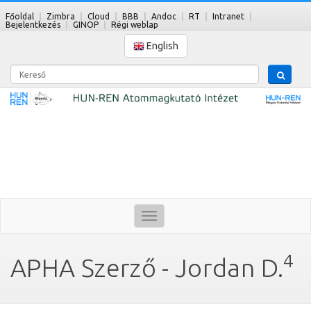
Főoldal
Zimbra
Cloud
BBB
Andoc
RT
Intranet
Bejelentkezés
GINOP
Régi weblap
English
Kereső
Toggle
navigation
4
APHA Szerző - Jordan D.