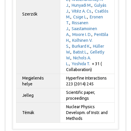
J.
,
Hunyadi M.
,
Gulyás
J.
,
Vitéz A. Cs.
,
Csatlós
Szerzők
M.
,
Csige L.
,
Eronen
T.
,
Rissanen
J.
,
Saastamoinen
A.
,
Moore I. D.
,
Penttila
H.
,
Kolhinen V.
S.
,
Burkard K.
,
Hüller
W.
,
Batist L.
,
Gelletly
W.
,
Nichols A.
L.
,
Yoshida T.
+ 31 (
Collaboration)
Megjelenés
Hyperfine Interactions
helye
223 (2014) 245
Scientific paper,
Jelleg
proceedings
Nuclear Physics
Témák
Developm. of Instr. and
Methods