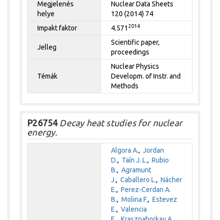
Megjelenés
Nuclear Data Sheets
helye
120 (2014) 74
2014
Impakt faktor
4.571
Scientific paper,
Jelleg
proceedings
Nuclear Physics
Témák
Developm. of Instr. and
Methods
P26754
Decay heat studies for nuclear
energy.
Algora A.
,
Jordan
D.
,
Taín J. L.
,
Rubio
B.
,
Agramunt
J.
,
Caballero L.
,
Nácher
E.
,
Perez-Cerdan A.
B.
,
Molina F.
,
Estevez
E.
,
Valencia
E.
,
Krasznahorkay A.