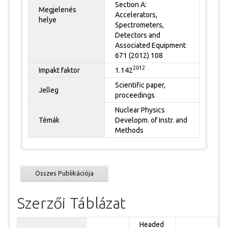
Section A:
Megjelenés
Accelerators,
helye
Spectrometers,
Detectors and
Associated Equipment
671 (2012) 108
2012
Impakt faktor
1.142
Scientific paper,
Jelleg
proceedings
Nuclear Physics
Témák
Developm. of Instr. and
Methods
Összes Publikációja
Szerzői Táblázat
Headed