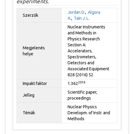
experiments.
Jordan D.
,
Algora
Szerzők
A.
,
Taín J. L.
Nuclear Instruments
and Methods in
Physics Research
Section A:
Megjelenés
Accelerators,
helye
Spectrometers,
Detectors and
Associated Equipment
828 (2016) 52
2016
Impakt faktor
1.362
Scientific paper,
Jelleg
proceedings
Nuclear Physics
Témák
Developm. of Instr. and
Methods