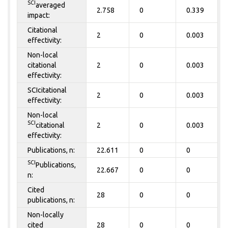
SCI
averaged
2.758
0
0.339
impact:
Citational
2
0
0.003
effectivity:
Non-local
citational
2
0
0.003
effectivity:
SCIcitational
2
0
0.003
effectivity:
Non-local
SCI
citational
2
0
0.003
effectivity:
Publications, n:
22.611
0
0
SCI
Publications,
22.667
0
0
n:
Cited
28
0
0
publications, n:
Non-locally
cited
28
0
0