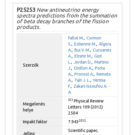
P25253
New antineutrino energy
spectra predictions from the summation
of beta decay branches of the fission
products.
Fallot M.
,
Cormon
S.
,
Estienne M.
,
Algora
A.
,
Bui V. M.
,
Cucoanes
A.
,
Elnimr M.
,
Giot
L.
,
Jordan D.
,
Martino
Szerzők
J.
,
Onillon A.
,
Porta
A.
,
Pronost A.
,
Remoto
A.
,
Taín J. L.
,
Yermia
F.
,
Zakari-Issoufou A. -
A.
SCI
Physical Review
Megjelenés
Letters 109 (2012)
helye
2504
2012
Impakt faktor
7.943
Scientific paper,
Jelleg