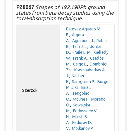
P28067
Shapes of 192,190Pb ground
states from beta-decay studies using the
total-absorption technique.
Estevez Aguado M.
E.
,
Algora
A.
,
Agramunt J.
,
Rubio
B.
,
Taín J. L.
,
Jordan
D.
,
Fraile L. M.
,
Gelletly
W.
,
Frank A.
,
Csatlós
M.
,
Csige L.
,
Dombrádi
Zs.
,
Krasznahorkay A.
J.
,
Nácher
E.
,
Sarriguren P.
,
Borge
M. J. G.
,
Briz J.
Szerzők
A.
,
Tengblad
O.
,
Molina F.
,
Moreno
O.
,
Kowalska
M.
,
Fedosseev V.
N.
,
Marsh B.
A.
,
Fedorov D.
V.
,
Molkanov P.