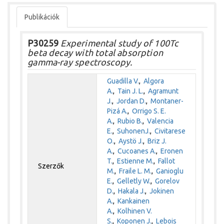
Publikációk
P30259
Experimental study of 100Tc
beta decay with total absorption
gamma-ray spectroscopy.
Guadilla V.
,
Algora
A.
,
Tain J. L.
,
Agramunt
J.
,
Jordan D.
,
Montaner-
Pizá A.
,
Orrigo S. E.
A.
,
Rubio B.
,
Valencia
E.
,
SuhonenJ.
,
Civitarese
O.
,
Aystö J.
,
Briz J.
A.
,
Cucoanes A.
,
Eronen
T.
,
Estienne M.
,
Fallot
Szerzők
M.
,
Fraile L. M.
,
Ganioglu
E.
,
Gelletly W.
,
Gorelov
D.
,
Hakala J.
,
Jokinen
A.
,
Kankainen
A.
,
Kolhinen V.
S.
,
Koponen J.
,
Lebois