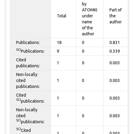
by
ATOMKI
Part of
Total
under
the
name
author
of the
author
Publications:
18
0
0.831
SCI
Publications:
9
0
0.339
Cited
1
0
0.003
publications:
Non-locally
cited
1
0
0.003
publications:
Cited
1
0
0.003
SCI
publications:
Non-locally
cited
1
0
0.003
SCI
publications:
SCI
Cited
1
0
0.003