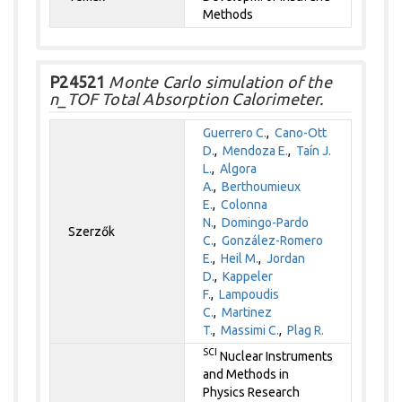
Methods
P24521
Monte Carlo simulation of the
n_TOF Total Absorption Calorimeter.
Guerrero C.
,
Cano-Ott
D.
,
Mendoza E.
,
Taín J.
L.
,
Algora
A.
,
Berthoumieux
E.
,
Colonna
N.
,
Domingo-Pardo
Szerzők
C.
,
González-Romero
E.
,
Heil M.
,
Jordan
D.
,
Kappeler
F.
,
Lampoudis
C.
,
Martinez
T.
,
Massimi C.
,
Plag R.
SCI
Nuclear Instruments
and Methods in
Physics Research