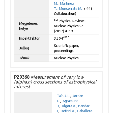
M.
,
Martinez
T.
,
Monserrate M.
+ 44 (
Collaboration)
SCI
Physical Review C
Megjelenés
Nuclear Physics 96
helye
(2017) 4319
2017
Impakt faktor
3.304
Scientific paper,
Jelleg
proceedings
Témák
Nuclear Physics
P29368
Measurement of very low
(alpha,n) cross sections of astrophysical
interest.
Taín J. L.
,
Jordan
D.
,
Agramunt
J.
,
Algora A.
,
Bandac
I.
,
Bettini A.
,
Caballero-