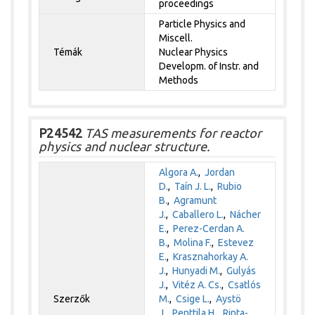
proceedings
Particle Physics and
Miscell.
Témák
Nuclear Physics
Developm. of Instr. and
Methods
P24542
TAS measurements for reactor
physics and nuclear structure.
Algora A.
,
Jordan
D.
,
Taín J. L.
,
Rubio
B.
,
Agramunt
J.
,
Caballero L.
,
Nácher
E.
,
Perez-Cerdan A.
B.
,
Molina F.
,
Estevez
E.
,
Krasznahorkay A.
J.
,
Hunyadi M.
,
Gulyás
J.
,
Vitéz A. Cs.
,
Csatlós
Szerzők
M.
,
Csige L.
,
Aystö
J.
,
Penttila H.
,
Rinta-