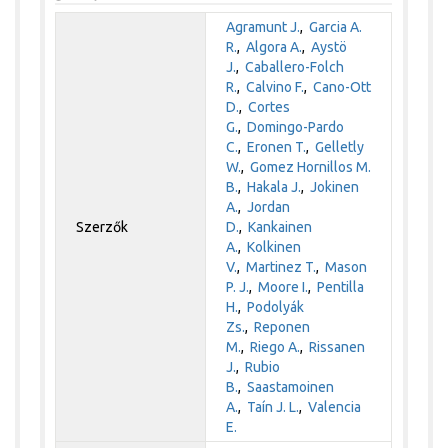
Agramunt J.
,
Garcia A.
R.
,
Algora A.
,
Aystö
J.
,
Caballero-Folch
R.
,
Calvino F.
,
Cano-Ott
D.
,
Cortes
G.
,
Domingo-Pardo
C.
,
Eronen T.
,
Gelletly
W.
,
Gomez Hornillos M.
B.
,
Hakala J.
,
Jokinen
A.
,
Jordan
Szerzők
D.
,
Kankainen
A.
,
Kolkinen
V.
,
Martinez T.
,
Mason
P. J.
,
Moore I.
,
Pentilla
H.
,
Podolyák
Zs.
,
Reponen
M.
,
Riego A.
,
Rissanen
J.
,
Rubio
B.
,
Saastamoinen
A.
,
Taín J. L.
,
Valencia
E.