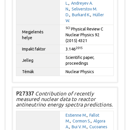
L.
,
Andreyev A.
N.
,
Seliverstov M.
D.
,
Burkard K.
,
Hüller
W.
SCI
Physical Review C
Megjelenés
Nuclear Physics 92
helye
(2015) 4321
2015
Impakt faktor
3.146
Scientific paper,
Jelleg
proceedings
Témák
Nuclear Physics
P27337
Contribution of recently
measured nuclear data to reactor
antineutrino energy spectra predictions.
Estienne M.
,
Fallot
M.
,
Cormon S.
,
Algora
A.
,
Bui V. M.
,
Cucoanes