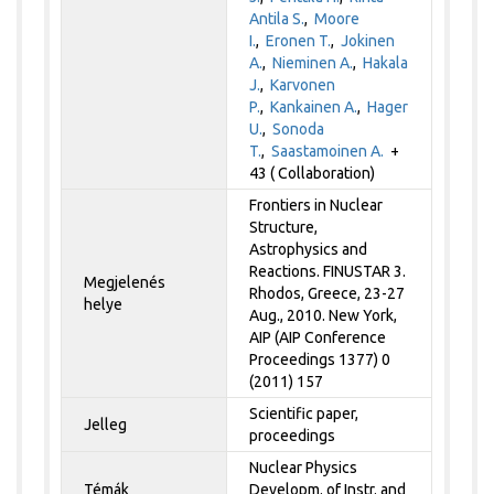
Antila S.
,
Moore
I.
,
Eronen T.
,
Jokinen
A.
,
Nieminen A.
,
Hakala
J.
,
Karvonen
P.
,
Kankainen A.
,
Hager
U.
,
Sonoda
T.
,
Saastamoinen A.
+
43 ( Collaboration)
Frontiers in Nuclear
Structure,
Astrophysics and
Reactions. FINUSTAR 3.
Megjelenés
Rhodos, Greece, 23-27
helye
Aug., 2010. New York,
AIP (AIP Conference
Proceedings 1377) 0
(2011) 157
Scientific paper,
Jelleg
proceedings
Nuclear Physics
Témák
Developm. of Instr. and