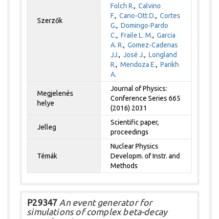
Folch R.
,
Calvino
F.
,
Cano-Ott D.
,
Cortes
Szerzők
G.
,
Domingo-Pardo
C.
,
Fraile L. M.
,
Garcia
A. R.
,
Gomez-Cadenas
JJ.
,
José J.
,
Longland
R.
,
Mendoza E.
,
Parikh
A.
Journal of Physics:
Megjelenés
Conference Series 665
helye
(2016) 2031
Scientific paper,
Jelleg
proceedings
Nuclear Physics
Témák
Developm. of Instr. and
Methods
P29347
An event generator for
simulations of complex beta-decay