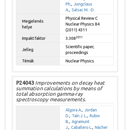
Ph.
,
Jungclaus
A.
,
Salsac M. -D.
Physical Review C
Megjelenés
Nuclear Physics 84
helye
(2011) 4311
2011
Impakt faktor
3.308
Scientific paper,
Jelleg
proceedings
Témák
Nuclear Physics
P24043
Improvements on decay heat
summation calculations by means of
total absorption gamma-ray
spectroscopy measurements.
Algora A.
,
Jordan
D.
,
Taín J. L.
,
Rubio
B.
,
Agramunt
J.
,
Caballero L.
,
Nácher