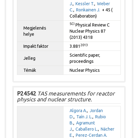
J.
,
Kessler T.
,
Weber
C.
,
Ronkainen J.
+ 45 (
Collaboration)
SCI
Physical Review C
Megjelenés
Nuclear Physics 87
helye
(2013) 4318
2013
Impakt faktor
3.881
Scientific paper,
Jelleg
proceedings
Témák
Nuclear Physics
P24542
TAS measurements for reactor
physics and nuclear structure.
Algora A.
,
Jordan
D.
,
Taín J. L.
,
Rubio
B.
,
Agramunt
J.
,
Caballero L.
,
Nácher
E.
,
Perez-Cerdan A.