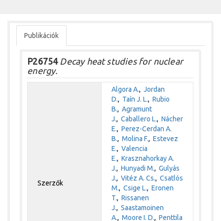
Publikációk
P26754
Decay heat studies for nuclear
energy.
Algora A.
,
Jordan
D.
,
Taín J. L.
,
Rubio
B.
,
Agramunt
J.
,
Caballero L.
,
Nácher
E.
,
Perez-Cerdan A.
B.
,
Molina F.
,
Estevez
E.
,
Valencia
E.
,
Krasznahorkay A.
J.
,
Hunyadi M.
,
Gulyás
J.
,
Vitéz A. Cs.
,
Csatlós
Szerzők
M.
,
Csige L.
,
Eronen
T.
,
Rissanen
J.
,
Saastamoinen
A.
,
Moore I. D.
,
Penttila