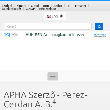
Főoldal
Zimbra
Cloud
BBB
Andoc
RT
Intranet
Bejelentkezés
GINOP
Régi weblap
English
Kereső
Toggle
navigation
APHA Szerző - Perez-
4
Cerdan A. B.