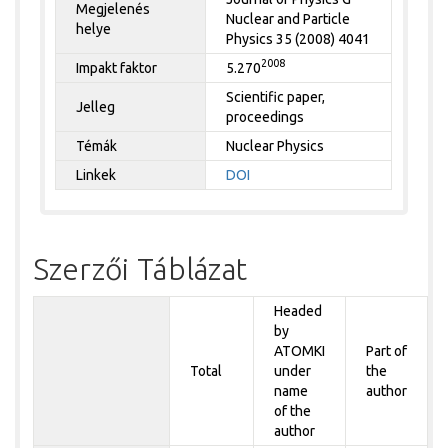
Megjelenés
Nuclear and Particle
helye
Physics 35 (2008) 4041
2008
Impakt faktor
5.270
Scientific paper,
Jelleg
proceedings
Témák
Nuclear Physics
Linkek
DOI
Szerzői Táblázat
Headed
by
ATOMKI
Part of
Total
under
the
name
author
of the
author