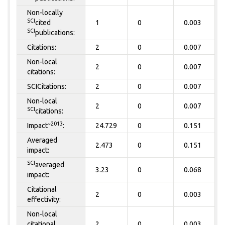
Non-locally
SCI
cited
1
0
0.003
SCI
publications:
Citations:
2
0
0.007
Non-local
2
0
0.007
citations:
SCICitations:
2
0
0.007
Non-local
2
0
0.007
SCI
citations:
~2013
Impact
:
24.729
0
0.151
Averaged
2.473
0
0.151
impact:
SCI
averaged
3.23
0
0.068
impact:
Citational
2
0
0.003
effectivity:
Non-local
citational
2
0
0.003