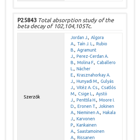
P25843
Total absorption study of the
beta decay of 102,104,105Tc.
Jordan J.
,
Algora
A.
,
Taín J. L.
,
Rubio
B.
,
Agramunt
J.
,
Perez-Cerdan A.
B.
,
Molina F.
,
Caballero
L.
,
Nácher
E.
,
Krasznahorkay A.
J.
,
Hunyadi M.
,
Gulyás
J.
,
Vitéz A. Cs.
,
Csatlós
M.
,
Csige L.
,
Aystö
Szerzők
J.
,
Penttila H.
,
Moore I.
D.
,
Eronen T.
,
Jokinen
A.
,
Nieminen A.
,
Hakala
J.
,
Karvonen
P.
,
Kankainen
A.
,
Saastamoinen
A.
,
Rissanen