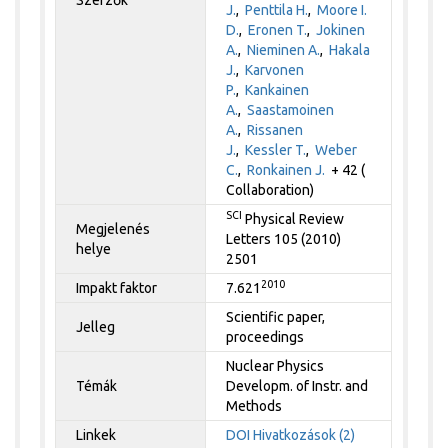
Szerzők
J.
,
Penttila H.
,
Moore I.
D.
,
Eronen T.
,
Jokinen
A.
,
Nieminen A.
,
Hakala
J.
,
Karvonen
P.
,
Kankainen
A.
,
Saastamoinen
A.
,
Rissanen
J.
,
Kessler T.
,
Weber
C.
,
Ronkainen J.
+ 42 (
Collaboration)
SCI
Physical Review
Megjelenés
Letters 105 (2010)
helye
2501
2010
Impakt faktor
7.621
Scientific paper,
Jelleg
proceedings
Nuclear Physics
Témák
Developm. of Instr. and
Methods
Linkek
DOI
Hivatkozások (2)