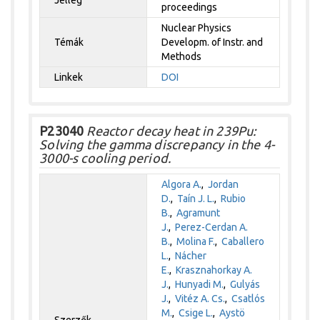
Jelleg
proceedings
Nuclear Physics
Témák
Developm. of Instr. and
Methods
Linkek
DOI
P23040
Reactor decay heat in 239Pu:
Solving the gamma discrepancy in the 4-
3000-s cooling period.
Algora A.
,
Jordan
D.
,
Taín J. L.
,
Rubio
B.
,
Agramunt
J.
,
Perez-Cerdan A.
B.
,
Molina F.
,
Caballero
L.
,
Nácher
E.
,
Krasznahorkay A.
J.
,
Hunyadi M.
,
Gulyás
J.
,
Vitéz A. Cs.
,
Csatlós
M.
,
Csige L.
,
Aystö