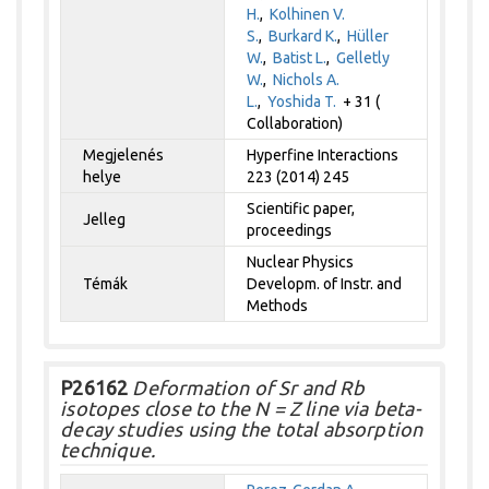
H.
,
Kolhinen V.
S.
,
Burkard K.
,
Hüller
W.
,
Batist L.
,
Gelletly
W.
,
Nichols A.
L.
,
Yoshida T.
+ 31 (
Collaboration)
Megjelenés
Hyperfine Interactions
helye
223 (2014) 245
Scientific paper,
Jelleg
proceedings
Nuclear Physics
Témák
Developm. of Instr. and
Methods
P26162
Deformation of Sr and Rb
isotopes close to the N = Z line via beta-
decay studies using the total absorption
technique.