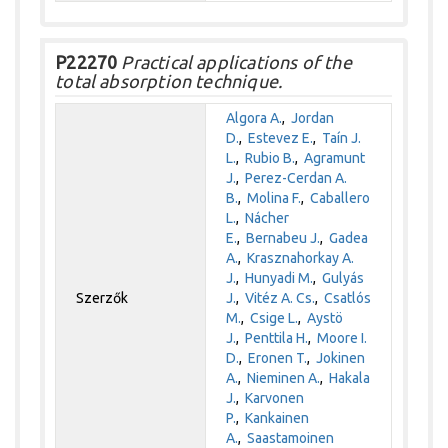
P22270
Practical applications of the
total absorption technique.
Algora A.
,
Jordan
D.
,
Estevez E.
,
Taín J.
L.
,
Rubio B.
,
Agramunt
J.
,
Perez-Cerdan A.
B.
,
Molina F.
,
Caballero
L.
,
Nácher
E.
,
Bernabeu J.
,
Gadea
A.
,
Krasznahorkay A.
J.
,
Hunyadi M.
,
Gulyás
Szerzők
J.
,
Vitéz A. Cs.
,
Csatlós
M.
,
Csige L.
,
Aystö
J.
,
Penttila H.
,
Moore I.
D.
,
Eronen T.
,
Jokinen
A.
,
Nieminen A.
,
Hakala
J.
,
Karvonen
P.
,
Kankainen
A.
,
Saastamoinen