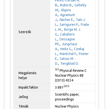
Perez-Cerdan A.
B.
,
Rubio B.
,
Gelletly
W.
,
Algora
A.
,
Agramunt
J.
,
Nácher E.
,
Taín J.
L.
,
Sarriguren P.
,
Fraile
L. M.
,
Borge M. J.
Szerzők
G.
,
Caballero
L.
,
Dessagne
Ph.
,
Jungclaus
A.
,
Heitz G.
,
Czekaj
L.
,
Maréchal F.
,
Poirier
E.
,
Salsac M. -
D.
,
Tengblad O.
SCI
Physical Review C
Megjelenés
Nuclear Physics 88
helye
(2013) 4324
2013
Impakt faktor
3.881
Scientific paper,
Jelleg
proceedings
Témák
Nuclear Physics