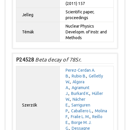
(2011) 157
Scientific paper,
Jelleg
proceedings
Nuclear Physics
Témák
Developm. of Instr. and
Methods
P24528
Beta decay of 78Sr.
Perez-Cerdan A.
B.
,
Rubio B.
,
Gelletly
W.
,
Algora
A.
,
Agramunt
J.
,
Burkard K.
,
Hüller
W.
,
Nácher
Szerzők
E.
,
Sarriguren
P.
,
Caballero L.
,
Molina
F.
,
Fraile L. M.
,
Reillo
E.
,
Borge M. J.
G.
,
Dessagne