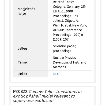
Related Topics.
Cologne, Germany, 25-
Megjelenés
29 Aug., 2008.
helye
Proceedings. Eds.:
Jolie, J., Zilges, A.,
Warr, N. et al. New York,
AIP (AIP Conference
Proceedings 1090) 0
(2009) 207
Scientific paper,
Jelleg
proceedings
Nuclear Physics
Témák
Developm. of Instr. and
Methods
Linkek
DOI
P20822
Gamow-Teller transitions in
exotic pf-shell nuclei relevant to
supernova explosion.