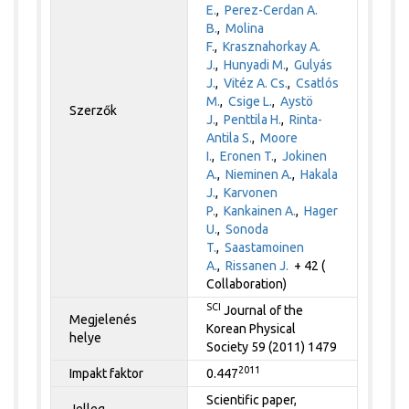
E.
,
Perez-Cerdan A.
B.
,
Molina
F.
,
Krasznahorkay A.
J.
,
Hunyadi M.
,
Gulyás
J.
,
Vitéz A. Cs.
,
Csatlós
M.
,
Csige L.
,
Aystö
Szerzők
J.
,
Penttila H.
,
Rinta-
Antila S.
,
Moore
I.
,
Eronen T.
,
Jokinen
A.
,
Nieminen A.
,
Hakala
J.
,
Karvonen
P.
,
Kankainen A.
,
Hager
U.
,
Sonoda
T.
,
Saastamoinen
A.
,
Rissanen J.
+ 42 (
Collaboration)
SCI
Journal of the
Megjelenés
Korean Physical
helye
Society 59 (2011) 1479
2011
Impakt faktor
0.447
Scientific paper,