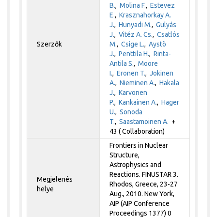
B.
,
Molina F.
,
Estevez
E.
,
Krasznahorkay A.
J.
,
Hunyadi M.
,
Gulyás
J.
,
Vitéz A. Cs.
,
Csatlós
Szerzők
M.
,
Csige L.
,
Aystö
J.
,
Penttila H.
,
Rinta-
Antila S.
,
Moore
I.
,
Eronen T.
,
Jokinen
A.
,
Nieminen A.
,
Hakala
J.
,
Karvonen
P.
,
Kankainen A.
,
Hager
U.
,
Sonoda
T.
,
Saastamoinen A.
+
43 ( Collaboration)
Frontiers in Nuclear
Structure,
Astrophysics and
Reactions. FINUSTAR 3.
Megjelenés
Rhodos, Greece, 23-27
helye
Aug., 2010. New York,
AIP (AIP Conference
Proceedings 1377) 0