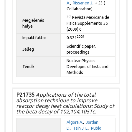
A.
,
Rissanen J.
+ 53 (
Collaboration)
SCI
Revista Mexicana de
Megjelenés
Fisica Supplemento 55
helye
(2009) 6
2009
Impakt faktor
0.321
Scientific paper,
Jelleg
proceedings
Nuclear Physics
Témák
Developm. of Instr. and
Methods
P21735
Applications of the total
absorption technique to improve
reactor decay heat calculations: Study of
the beta decay of 102,104,105Tc.
Algora A.
,
Jordan
D.
,
Taín J. L.
,
Rubio