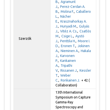
B.
,
Agramunt
J.
,
Perez-Cerdan A.
B.
,
Molina F.
,
Caballero
L.
,
Nácher
E.
,
Krasznahorkay A.
J.
,
Hunyadi M.
,
Gulyás
J.
,
Vitéz A. Cs.
,
Csatlós
M.
,
Csige L.
,
Aystö
Szerzők
J.
,
Penttila H.
,
Moore I.
D.
,
Eronen T.
,
Jokinen
A.
,
Nieminen A.
,
Hakala
J.
,
Karvonen
P.
,
Kankainen
A.
,
Tripathi
V.
,
Rissanen J.
,
Kessler
T.
,
Weber
C.
,
Ronkainen J.
+ 42 (
Collaboration)
13th International
Symposium on Capture
Gamma-Ray
Spectroscopy and