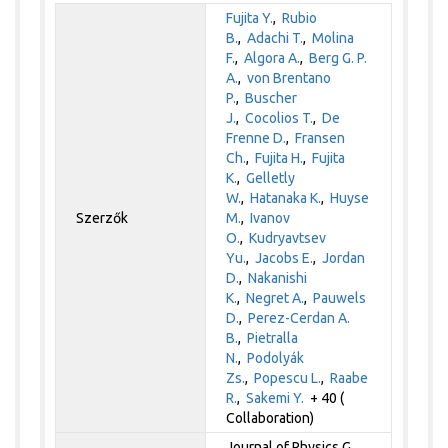
Fujita Y.
,
Rubio
B.
,
Adachi T.
,
Molina
F.
,
Algora A.
,
Berg G. P.
A.
,
von Brentano
P.
,
Buscher
J.
,
Cocolios T.
,
De
Frenne D.
,
Fransen
Ch.
,
Fujita H.
,
Fujita
K.
,
Gelletly
W.
,
Hatanaka K.
,
Huyse
Szerzők
M.
,
Ivanov
O.
,
Kudryavtsev
Yu.
,
Jacobs E.
,
Jordan
D.
,
Nakanishi
K.
,
Negret A.
,
Pauwels
D.
,
Perez-Cerdan A.
B.
,
Pietralla
N.
,
Podolyák
Zs.
,
Popescu L.
,
Raabe
R.
,
Sakemi Y.
+ 40 (
Collaboration)
Journal of Physics G