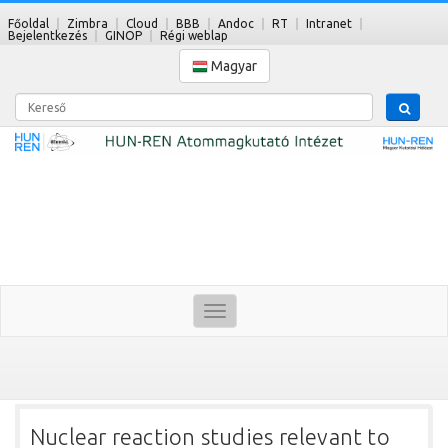
Főoldal
Zimbra
Cloud
BBB
Andoc
RT
Intranet
Bejelentkezés
GINOP
Régi weblap
Magyar
Kereső
Toggle
navigation
Nuclear reaction studies relevant to