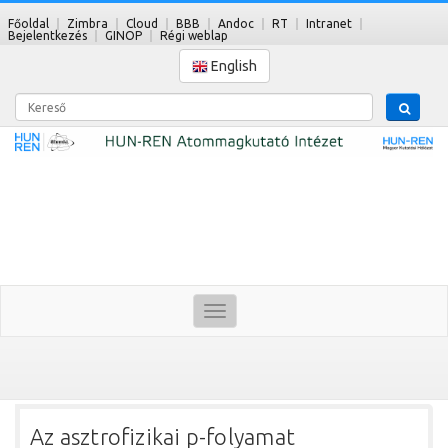
Főoldal
Zimbra
Cloud
BBB
Andoc
RT
Intranet
Bejelentkezés
GINOP
Régi weblap
English
Kereső
Toggle
navigation
Az asztrofizikai p-folyamat