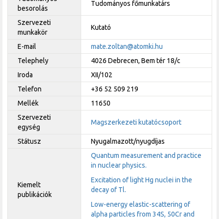
Tudományos főmunkatárs
besorolás
Szervezeti
Kutató
munkakör
E-mail
mate.zoltan@atomki.hu
Telephely
4026 Debrecen, Bem tér 18/c
Iroda
XII/102
Telefon
+36 52 509 219
Mellék
11650
Szervezeti
Magszerkezeti kutatócsoport
egység
Státusz
Nyugalmazott/nyugdíjas
Quantum measurement and practice
in nuclear physics.
Excitation of light Hg nuclei in the
Kiemelt
decay of Tl.
publikációk
Low-energy elastic-scattering of
alpha particles from 34S, 50Cr and