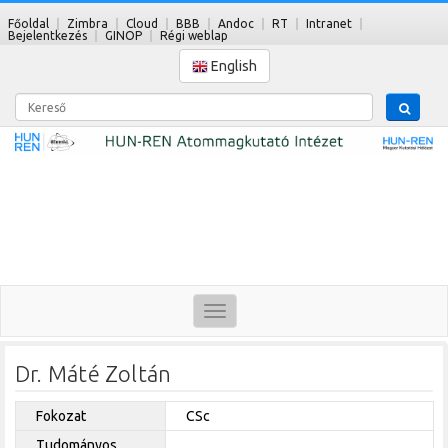
Főoldal
Zimbra
Cloud
BBB
Andoc
RT
Intranet
Bejelentkezés
GINOP
Régi weblap
English
Kereső
Toggle
navigation
Dr. Máté Zoltán
Fokozat
CSc
Tudományos