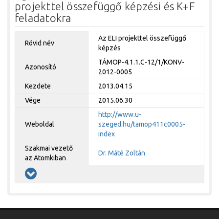
projekttel összefüggő képzési és K+F
feladatokra
Az ELI projekttel összefüggő
Rövid név
képzés
TÁMOP-4.1.1.C-12/1/KONV-
Azonosító
2012-0005
Kezdete
2013.04.15
Vége
2015.06.30
http://www.u-
Weboldal
szeged.hu/tamop411c0005-
index
Szakmai vezető
Dr. Máté Zoltán
az Atomkiban