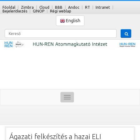
Főoldal
Zimbra
Cloud
BBB
Andoc
RT
Intranet
Bejelentkezés
GINOP
Régi weblap
English
Kereső
Toggle
navigation
Ágazati felkészítés a hazai ELI