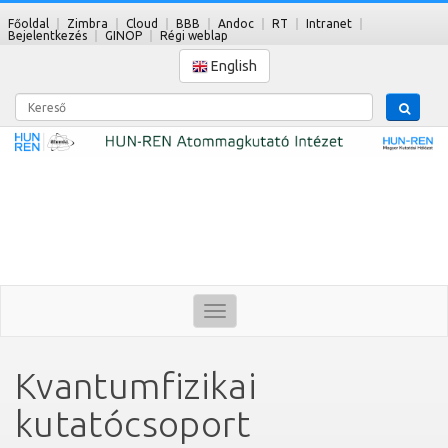
Főoldal
Zimbra
Cloud
BBB
Andoc
RT
Intranet
Bejelentkezés
GINOP
Régi weblap
English
Kereső
Toggle
navigation
Kvantumfizikai
kutatócsoport