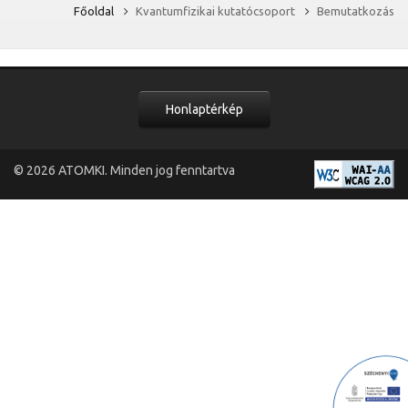
Főoldal
Kvantumfizikai kutatócsoport
Bemutatkozás
Honlaptérkép
© 2026
ATOMKI
. Minden jog fenntartva