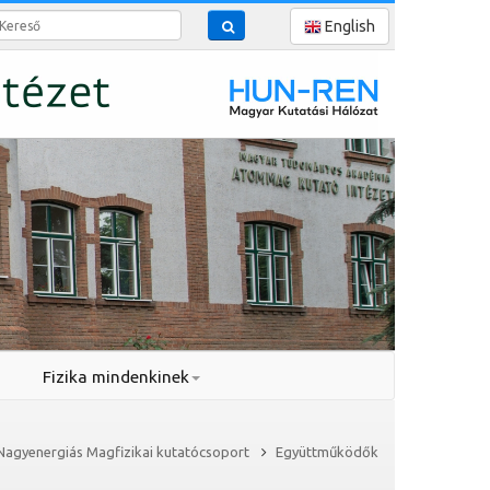
reső
English
Fizika mindenkinek
Nagyenergiás Magfizikai kutatócsoport
Együttműködők