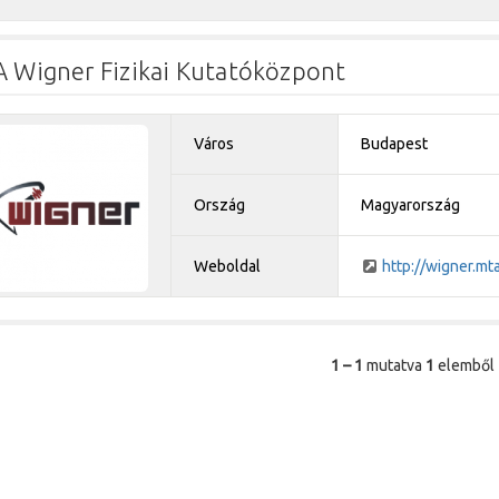
 Wigner Fizikai Kutatóközpont
Város
Budapest
Ország
Magyarország
Weboldal
http://wigner.mt
1 – 1
mutatva
1
elemből