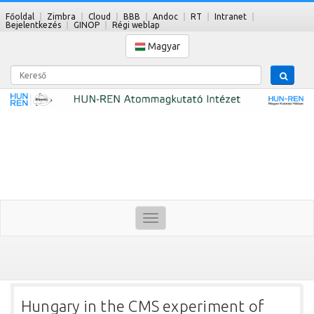
Főoldal
Zimbra
Cloud
BBB
Andoc
RT
Intranet
Bejelentkezés
GINOP
Régi weblap
Magyar
Kereső
Toggle
navigation
Hungary in the CMS experiment of