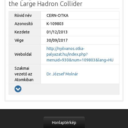
the Large Hadron Collider
Rövid név
CERN-OTKA
Azonosító
K-109803
Kezdete
01/12/2013
Vége
30/09/2017
http://nyilvanos.otka-
Weboldal
palyazat.hu/index.php?
menuid=930&num=109803&lang=HU
Szakmai
vezető az
Dr. József Molnár
Atomkiban
Honlaptérkép