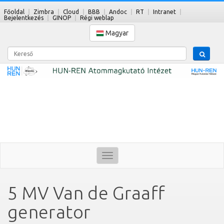
Főoldal
Zimbra
Cloud
BBB
Andoc
RT
Intranet
Bejelentkezés
GINOP
Régi weblap
Magyar
Kereső
Toggle
navigation
5 MV Van de Graaff
generator