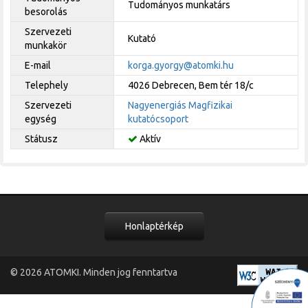
Tudományos munkatárs
besorolás
Szervezeti
Kutató
munkakör
E-mail
korga.gyorgy@atomki.hu
Telephely
4026 Debrecen, Bem tér 18/c
Szervezeti
Nagyenergiás Magfizikai
egység
kutatócsoport
Státusz
Aktív
Honlaptérkép
© 2026
ATOMKI
. Minden jog fenntartva