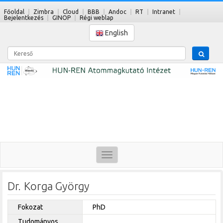
Főoldal
Zimbra
Cloud
BBB
Andoc
RT
Intranet
Bejelentkezés
GINOP
Régi weblap
English
Kereső
Toggle
navigation
Dr. Korga György
Fokozat
PhD
Tudományos