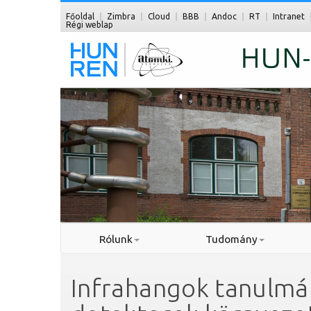
Főoldal
Zimbra
Cloud
BBB
Andoc
RT
Intranet
Régi weblap
Rólunk
Tudomány
Infrahangok tanulmán