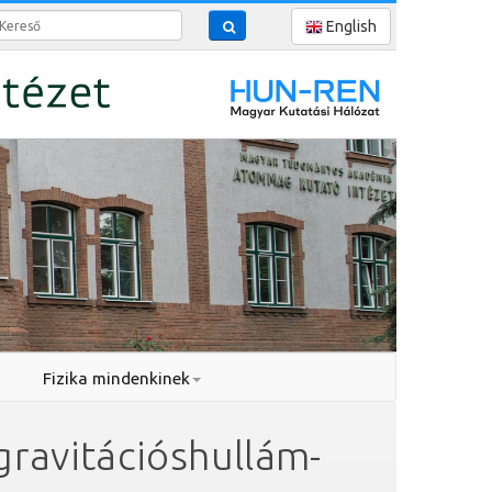
reső
English
Fizika mindenkinek
ravitációshullám-