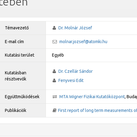
etében
Témavezető
Dr. Molnár József
E-mail cím
molnar.jozsef@atomki.hu
Kutatási terület
Egyéb
Dr. Czellár Sándor
Kutatásban
résztvevők
Fenyvesi Edit
Együttműködések
MTA Wigner Fizikai Kutatóközpont
, Bud
Publikációk
First report of long term measurements o