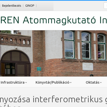
Ke
Bejelentkezés
GINOP
Infrastruktúra
Könyvtár/Publikáció
Oktatás
yozása interferometrikus g