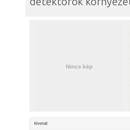
detektorok környez
Kivonat