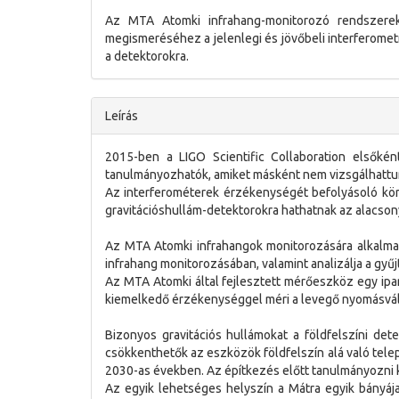
Az MTA Atomki infrahang-monitorozó rendszerek f
megismeréséhez a jelenlegi és jövőbeli interferometri
a detektorokra.
Leírás
2015-ben a LIGO Scientific Collaboration elsőkén
tanulmányozhatók, amiket másként nem vizsgálhattu
Az interferométerek érzékenységét befolyásoló körn
gravitációshullám-detektorokra hathatnak az alacson
Az MTA Atomki infrahangok monitorozására alkalmas 
infrahang monitorozásában, valamint analizálja a gyűjt
Az MTA Atomki által fejlesztett mérőeszköz egy ipar
kiemelkedő érzékenységgel méri a levegő nyomásvált
Bizonyos gravitációs hullámokat a földfelszíni det
csökkenthetők az eszközök földfelszín alá való telepí
2030-as években. Az építkezés előtt tanulmányozni k
Az egyik lehetséges helyszín a Mátra egyik bányája