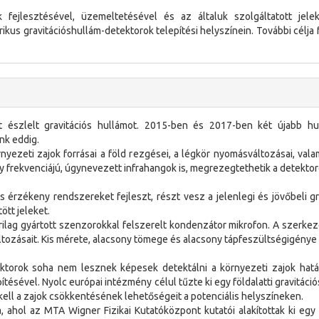
ejlesztésével, üzemeltetésével és az általuk szolgáltatott jelek
kus gravitációshullám-detektorok telepítési helyszínein. További célja 
t észlelt gravitációs hullámot. 2015-ben és 2017-ben két újabb hul
nk eddig.
yezeti zajok forrásai a föld rezgései, a légkör nyomásváltozásai, val
y frekvenciájú, úgynevezett infrahangok is, megrezegtethetik a detektor
érzékeny rendszereket fejleszt, részt vesz a jelenlegi és jövőbeli gra
ött jeleket.
ilag gyártott szenzorokkal felszerelt kondenzátor mikrofon. A szerkezet
ozásait. Kis mérete, alacsony tömege és alacsony tápfeszültségigénye 
ektorok soha nem lesznek képesek detektálni a környezeti zajok hatá
tésével. Nyolc európai intézmény célul tűzte ki egy földalatti gravitáci
ell a zajok csökkentésének lehetőségeit a potenciális helyszíneken.
, ahol az MTA Wigner Fizikai Kutatóközpont kutatói alakítottak ki egy 