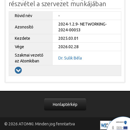
részvétel a szervezet munkájában
Rövid név
-
2024-1.2.9- NETWORKING-
Azonosító
2024-00053
Kezdete
2025.03.01
Vége
2026.02.28
Szakmai vezető
Dr. Sulik Béla
az Atomkiban
Honlaptérkép
© 2026
ATOMKI
. Minden jog fenntartva