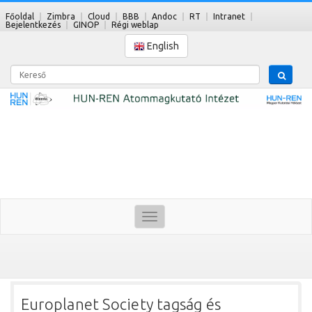
Főoldal
Zimbra
Cloud
BBB
Andoc
RT
Intranet
Bejelentkezés
GINOP
Régi weblap
English
Kereső
Toggle
navigation
Europlanet Society tagság és