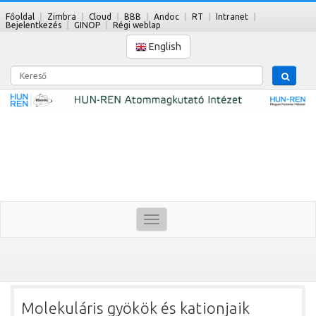
Főoldal
Zimbra
Cloud
BBB
Andoc
RT
Intranet
Bejelentkezés
GINOP
Régi weblap
English
Kereső
Toggle
navigation
Molekuláris gyökök és kationjaik