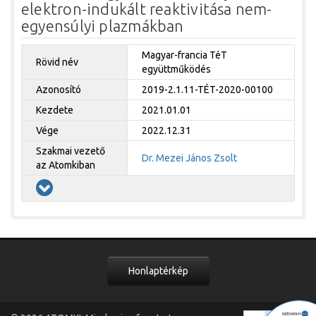
elektron-indukált reaktivitása nem-
egyensúlyi plazmákban
Magyar-francia TéT
Rövid név
együttműködés
Azonosító
2019-2.1.11-TÉT-2020-00100
Kezdete
2021.01.01
Vége
2022.12.31
Szakmai vezető
Dr. Mezei János Zsolt
az Atomkiban
Honlaptérkép