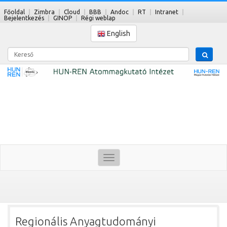
Főoldal
Zimbra
Cloud
BBB
Andoc
RT
Intranet
Bejelentkezés
GINOP
Régi weblap
English
Kereső
Toggle
navigation
Regionális Anyagtudományi